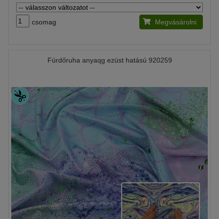
csomag
Megvásárolni
Fürdőruha anyaqg ezüst hatású 920259