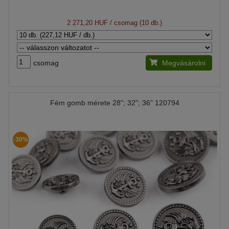
2 271,20 HUF
/ csomag (10 db.)
csomag
Megvásárolni
Fém gomb mérete 28"; 32"; 36" 120794
-30%