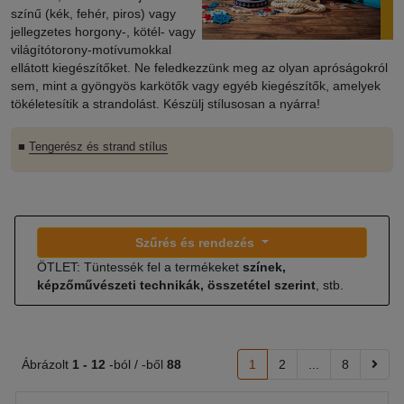
színű (kék, fehér, piros) vagy
jellegzetes horgony-, kötél- vagy
világítótorony-motívumokkal
ellátott kiegészítőket. Ne feledkezzünk meg az olyan apróságokról
sem, mint a gyöngyös karkötők vagy egyéb kiegészítők, amelyek
tökéletesítik a strandolást. Készülj stílusosan a nyárra!
■
Tengerész és strand stílus
Szűrés és rendezés
ÖTLET: Tüntessék fel a termékeket
színek,
képzőművészeti technikák, összetétel szerint
, stb.
Ábrázolt
1 -
12
-ból / -ből
88
1
2
...
8