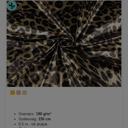
Gramázs:
190 g/m²
Szélesség:
150 cm
0.5 m - tól áruljuk.