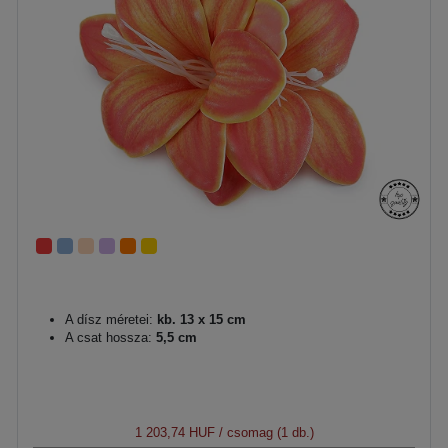
A dísz méretei:
kb. 13 x 15 cm
A csat hossza:
5,5 cm
1 203,74 HUF
/ csomag (1 db.)