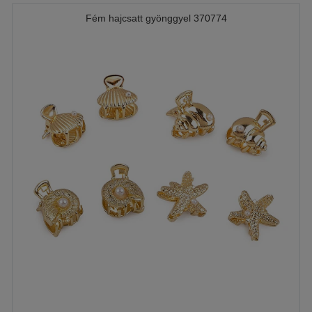
Fém hajcsatt gyönggyel 370774