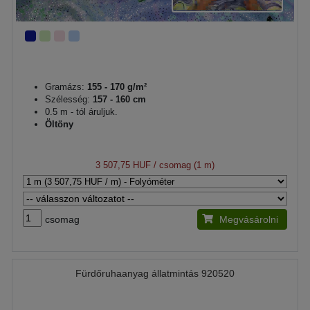
Gramázs:
155 - 170 g/m²
Szélesség:
157 - 160 cm
0.5 m - tól áruljuk.
Öltöny
3 507,75 HUF
/ csomag (1 m)
csomag
Megvásárolni
Fürdőruhaanyag állatmintás 920520