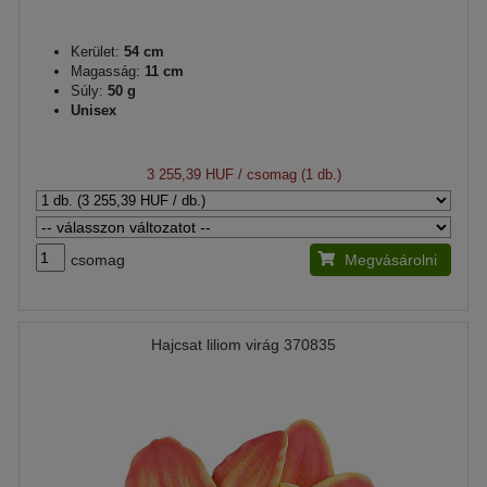
Kerület:
54 cm
Magasság:
11 cm
Súly:
50 g
Unisex
3 255,39 HUF
/ csomag (1 db.)
csomag
Megvásárolni
Hajcsat liliom virág 370835