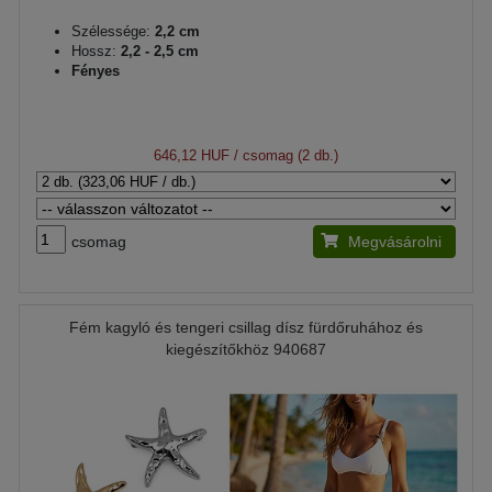
Szélessége:
2,2 cm
Hossz:
2,2 - 2,5 cm
Fényes
646,12 HUF
/ csomag (2 db.)
csomag
Megvásárolni
Fém kagyló és tengeri csillag dísz fürdőruhához és
kiegészítőkhöz 940687