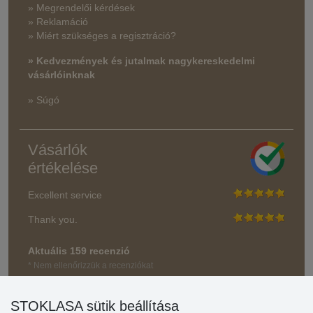
» Megrendelői kérdések
» Reklamáció
» Miért szükséges a regisztráció?
» Kedvezmények és jutalmak nagykereskedelmi
vásárlóinknak
» Súgó
Vásárlók
értékelése
Excellent service
Thank you.
Aktuális 159 recenzió
* Nem ellenőrizzük a recenziókat
STOKLASA sütik beállítása