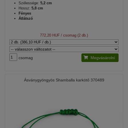
Szélessége:
5,2 cm
Hossz:
5,8 cm
Fényes
Átlátszó
772,20 HUF
/ csomag (2 db.)
csomag
Megvásárolni
Ásványgyöngyös Shamballa karkötő 370489