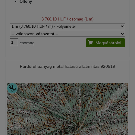
Öltöny
3 760,10 HUF
/ csomag (1 m)
csomag
Megvásárolni
Fürdőruhaanyag metál hatású állatmintás 920519