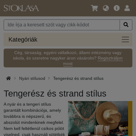
Nyelv
Fő
Beje
/
ajánlat
Pénznem
Kateg
Kategóriák
Cég, társaság, egyéni vállalkozó, állami intézmény vagy
iskola, és szeretne nagyker áron vásárolni?
Regisztráljon
most
Nyári stílusod
Tengerész és strand stílus
Tengerész és strand stílus
A nyár és a tengeri stílus
garantált kombinációja, amely
továbbra is népszerű, és
abszolút mindenkinek megfelel.
Nem kell feltétlenül csíkos pólót
viselned, csak használj sötétkék