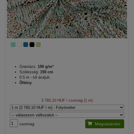
Gramázs:
190 g/m²
Szélesség:
150 cm
0.5 m - tól áruljuk.
Öltöny
3 760,10 HUF
/ csomag (1 m)
csomag
Megvásárolni