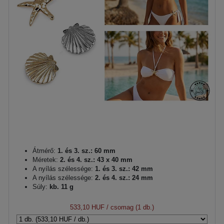
Átmérő:
1. és 3. sz.: 60 mm
Méretek:
2. és 4. sz.: 43 x 40 mm
A nyílás szélessége:
1. és 3. sz.: 42 mm
A nyílás szélessége:
2. és 4. sz.: 24 mm
Súly:
kb. 11 g
533,10 HUF
/ csomag (1 db.)