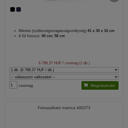
Méretei (szélességxmagasságxmélység)
41 x 30 x 16 cm
A fül hossza:
40 cm; 58 cm
6 788,37 HUF
/ csomag (1 db.)
csomag
Megvásárolni
Felvasalható matrica 400373