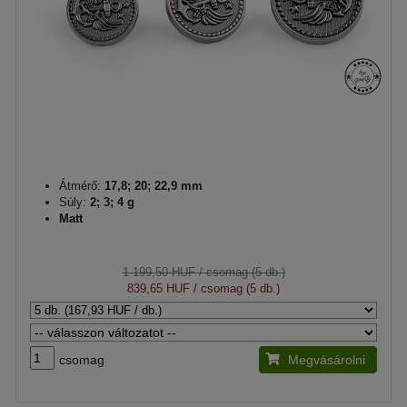
Átmérő:
17,8; 20; 22,9 mm
Súly:
2; 3; 4 g
Matt
1 199,50 HUF
/ csomag (5 db.)
839,65 HUF
/ csomag (5 db.)
csomag
Megvásárolni