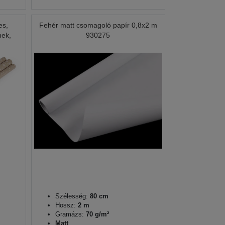
es,
Fehér matt csomagoló papír 0,8x2 m
hek,
930275
Szélesség:
80 cm
Hossz:
2 m
Gramázs:
70 g/m²
Matt