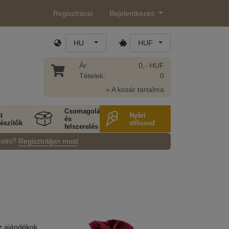
Regisztráció
Bejelentkezés
HU
HUF
Ár:
0,- HUF
Tételek:
0
» A kosár tartalma
Csomagolás
t
Nyári
és
észítők
stílusod
felszerelés
rolni?
Regisztráljon most
az ajándékok