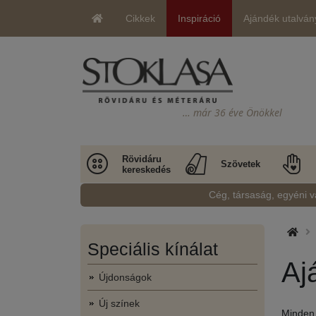
Cikkek
Inspiráció
Ajándék utalván
… már 36 éve Önökkel
Rövidáru
Szövetek
kereskedés
Cég, társaság, egyéni v
Speciális kínálat
Aj
Újdonságok
Új színek
Minden 