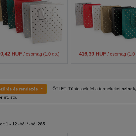
80,42 HUF
416,39 HUF
/ csomag (1.0 db.)
/ csomag (1.0 
ÖTLET: Tüntessék fel a termékeket
színek
Szűrés és rendezés
rint
, stb.
olt
1 -
12
-ból / -ből
285