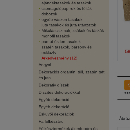
ajándéktasakok és tasakok
csomagolópapírok és fóliák
dobozok
egyéb vászon tasakok
juta tasakok és juta utánzatok
Mikuláscsizmák, zsákok és táskák
monofil tasakok
pamut és len tasakok
szatén tasakok, bársony és
5
exkluzív
Árkedvezmény (12)
Angyal
Dekorációs organtin, tüll, szatén taft
és juta
Dekorativ díszek
Díszítés dekorációkkal
sze
Egyéb dekoráció
Egyéb dekoráció
Esküvői dekorációk
Ábráz
Fa félkészáru
Félkésztermékek álomfogóra és