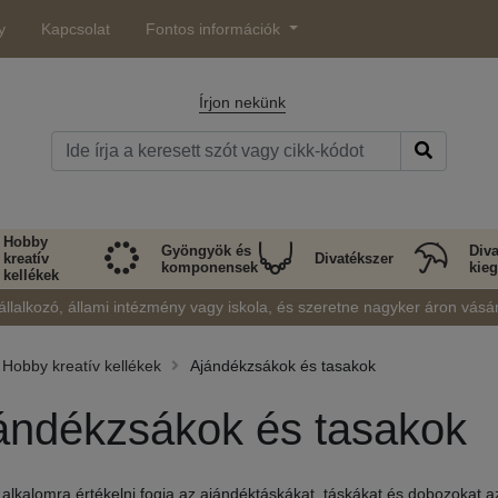
y
Kapcsolat
Fontos információk
Írjon nekünk
Hobby
Gyöngyök és
Diva
kreatív
Divatékszer
komponensek
kieg
kellékek
állalkozó, állami intézmény vagy iskola, és szeretne nagyker áron vásá
Hobby kreatív kellékek
Ajándékzsákok és tasakok
ándékzsákok és tasakok
alkalomra értékelni fogja az ajándéktáskákat, táskákat és dobozokat 