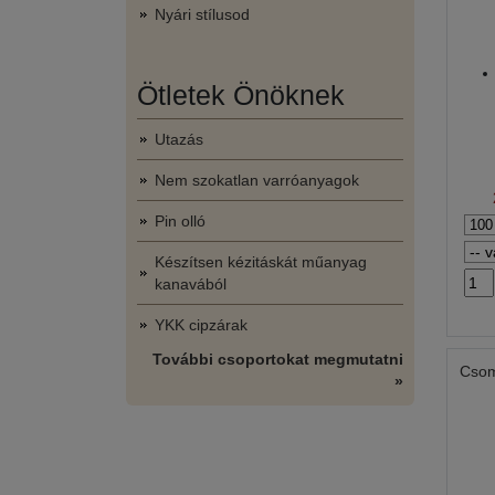
Nyári stílusod
Ötletek Önöknek
Utazás
Nem szokatlan varróanyagok
Pin olló
Készítsen kézitáskát műanyag
kanavából
YKK cipzárak
További csoportokat megmutatni
Csom
»