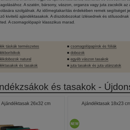
golásához. A szatén, bársony, vászon, organza vagy juta zacskók az 
lására szolgálnak. Az időmegtakarítás érdekében remek segítséget je
ző kivitelű ajándéktasakok. A díszdobozokat ízlésednek és stílusodnak
eted. A csomagolópapír klasszikus marad.
dék táskák természetes
■
csomagolópapírok és fóliák
dékborítékok
■
dobozok
dékdobozok natural
■
egyéb vászon tasakok
déktasakok és tasakok
■
juta tasakok és juta utánzatok
ndékzsákok és tasakok - Újdo
Ajándéktasak 26x32 cm
Ajándéktasak 18x23 c