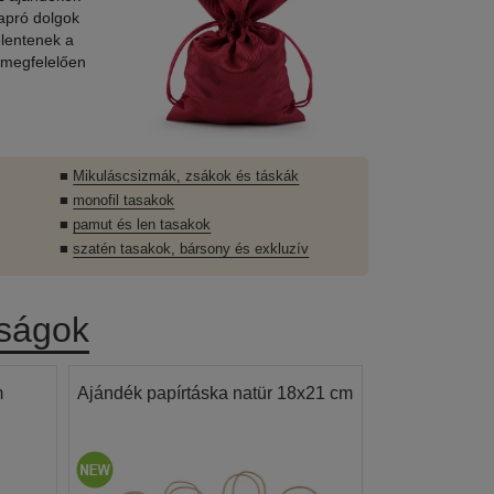
apró dolgok
lentenek a
 megfelelően
■
Mikuláscsizmák, zsákok és táskák
■
monofil tasakok
■
pamut és len tasakok
■
szatén tasakok, bársony és exkluzív
nságok
m
Ajándék papírtáska natür 18x21 cm