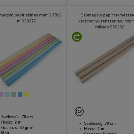
magoló papír színes matt 0,78x2
Csomagoló papír természet
m 930276
karácsonyi, rénszarvas, hópi
csillago 930202
Szélesség:
78 cm
Hossz:
2 m
Szélesség:
70 cm
Gramázs:
80 g/m²
Hossz:
2 m
Matt