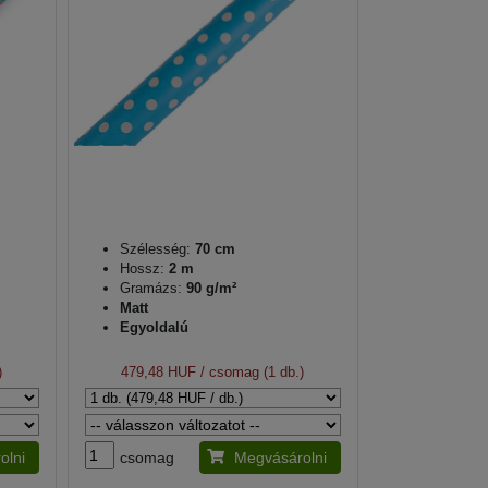
Szélesség:
70 cm
Hossz:
2 m
Gramázs:
90 g/m²
Matt
Egyoldalú
)
479,48 HUF
/ csomag (1 db.)
olni
csomag
Megvásárolni