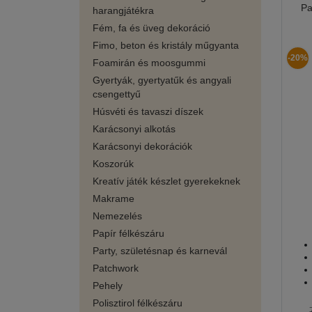
Pa
harangjátékra
Fém, fa és üveg dekoráció
Fimo, beton és kristály műgyanta
-20%
Foamirán és moosgummi
Gyertyák, gyertyatűk és angyali
csengettyű
Húsvéti és tavaszi díszek
Karácsonyi alkotás
Karácsonyi dekorációk
Koszorúk
Kreatív játék készlet gyerekeknek
Makrame
Nemezelés
Papír félkészáru
Party, születésnap és karnevál
Patchwork
Pehely
Polisztirol félkészáru