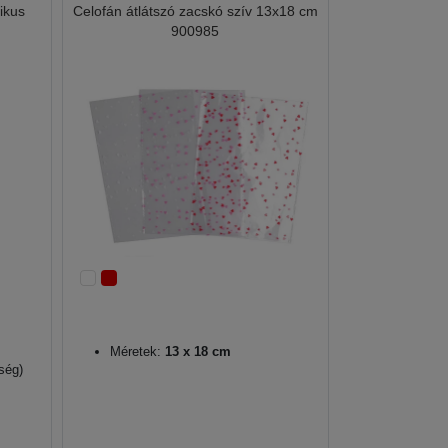
ikus
Celofán átlátszó zacskó szív 13x18 cm
900985
Méretek:
13 x 18 cm
ség)