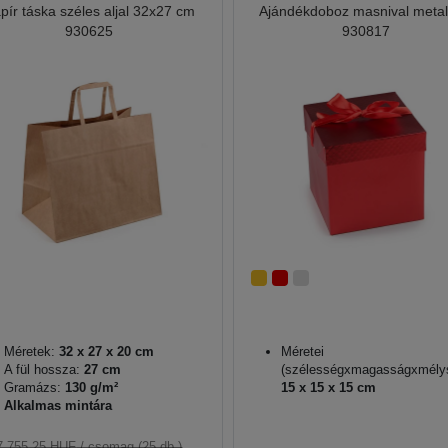
pír táska széles aljal 32x27 cm
Ajándékdoboz masnival metal
930625
930817
Méretek:
32 x 27 x 20 cm
Méretei
A fül hossza:
27 cm
(szélességxmagasságxmély
Gramázs:
130 g/m²
15 x 15 x 15 cm
Alkalmas mintára
7 755,25 HUF
/ csomag (25 db.)