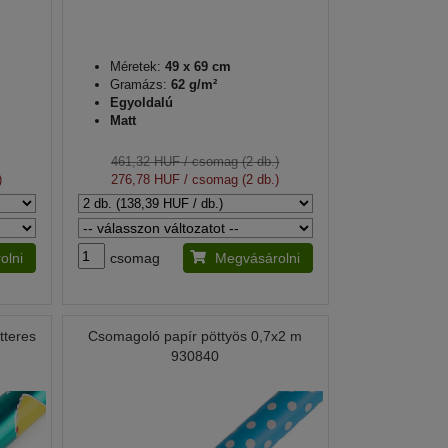
Méretek:
49 x 69 cm
Gramázs:
62 g/m²
Egyoldalú
Matt
461,32 HUF
/ csomag (2 db.)
)
276,78 HUF
/ csomag (2 db.)
olni
csomag
Megvásárolni
tteres
Csomagoló papír pöttyös 0,7x2 m
930840