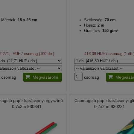
Méretek:
18 x 25 cm
Szélesség:
70 cm
Hossz:
2 m
Gramázs:
150 g/m²
2 271,- HUF
/ csomag (100 db.)
416,39 HUF
/ csomag (1 db.
csomag
Megvásárolni
csomag
Megvásár
agoló papír karácsonyi egyszínű
Csomagoló papír karácsonyi gli
0,7x2m 930841
0,7x2 m 930231