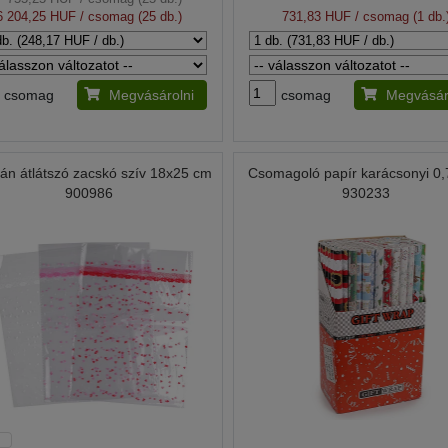
6 204,25 HUF
/ csomag (25 db.)
731,83 HUF
/ csomag (1 db.
csomag
Megvásárolni
csomag
Megvásár
fán átlátszó zacskó szív 18x25 cm
Csomagoló papír karácsonyi 0
900986
930233