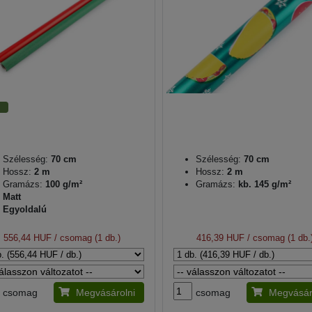
Szélesség:
70 cm
Szélesség:
70 cm
Hossz:
2 m
Hossz:
2 m
Gramázs:
100 g/m²
Gramázs:
kb. 145 g/m²
Matt
Egyoldalú
556,44 HUF
/ csomag (1 db.)
416,39 HUF
/ csomag (1 db.
csomag
Megvásárolni
csomag
Megvásár