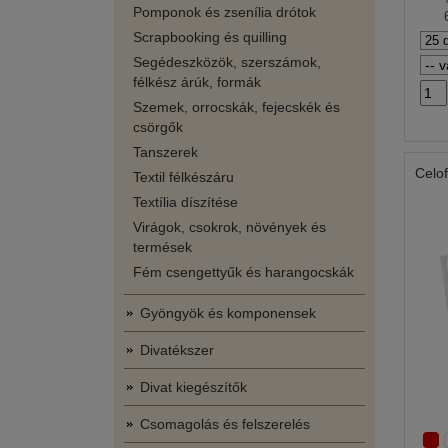
Pomponok és zsenília drótok
Scrapbooking és quilling
Segédeszközök, szerszámok,
félkész árúk, formák
Szemek, orrocskák, fejecskék és
csörgők
Tanszerek
Celo
Textil félkészáru
Textília díszítése
Virágok, csokrok, növények és
termések
Fém csengettyűk és harangocskák
Gyöngyök és komponensek
Divatékszer
Divat kiegészítők
Csomagolás és felszerelés