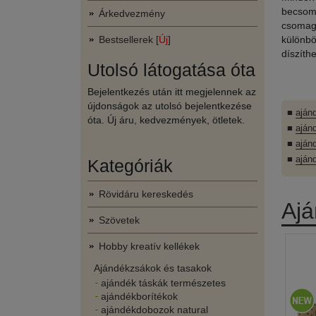
becsoma
Árkedvezmény
csomago
Bestsellerek [
Új
]
különbö
díszíth
Utolsó látogatása óta
Bejelentkezés után itt megjelennek az
újdonságok az utolsó bejelentkezése
■
aján
óta. Új áru, kedvezmények, ötletek.
■
aján
■
aján
■
aján
Kategóriák
Rövidáru kereskedés
Ajá
Szövetek
Hobby kreatív kellékek
Ajándékzsákok és tasakok
ajándék táskák természetes
ajándékborítékok
ajándékdobozok natural