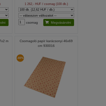
)
1 262,- HUF
/ csomag (100 db.)
olni
csomag
Megvásárolni
,7x2 m
Csomagoló papír karácsonyi 46x69
cm 930016
-40%