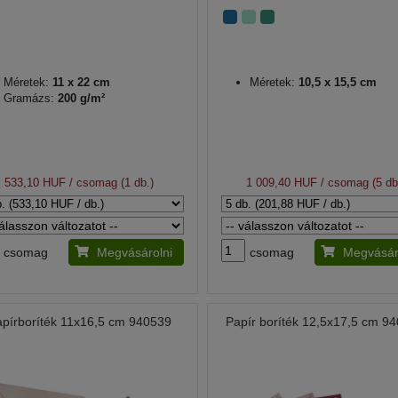
Méretek:
11 x 22 cm
Méretek:
10,5 x 15,5 cm
Gramázs:
200 g/m²
533,10 HUF
/ csomag (1 db.)
1 009,40 HUF
/ csomag (5 db
csomag
Megvásárolni
csomag
Megvásár
pírboríték 11x16,5 cm 940539
Papír boríték 12,5x17,5 cm 9