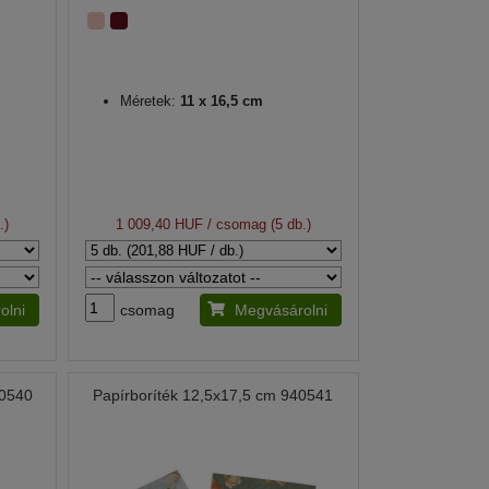
Méretek:
11 x 16,5 cm
.)
1 009,40 HUF
/ csomag (5 db.)
olni
csomag
Megvásárolni
40540
Papírboríték 12,5x17,5 cm 940541