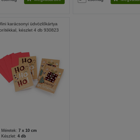
Mini karácsonyi üdvözlőkártya
orítékkal, készlet 4 db 930823
Méretek:
7 x 10 cm
Készlet:
4 db