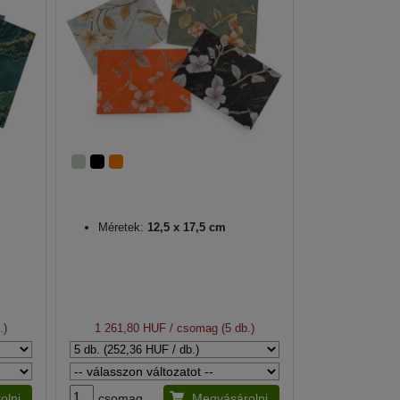
Méretek:
12,5 x 17,5 cm
.)
1 261,80 HUF
/ csomag (5 db.)
olni
csomag
Megvásárolni