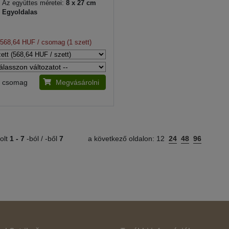
Az együttes méretei:
8 x 27 cm
Egyoldalas
568,64 HUF
/ csomag (1 szett)
csomag
Megvásárolni
olt
1 -
7
-ból / -ből
7
a következő oldalon:
12
24
48
96