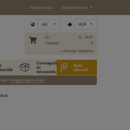
Regisztráció
Bejelentkezés
HU
HUF
Ár:
0,- HUF
Tételek:
0
» A kosár tartalma
Csomagolás
t
Nyári
és
észítők
stílusod
felszerelés
rolni?
Regisztráljon most
ékok