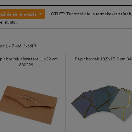
ÖTLET: Tüntessék fel a termékeket
színek
Szűrés és rendezés
rint
, stb.
olt
1 -
7
-ból / -ből
7
pír boríték díszítésre 11x22 cm
Papír boríték 10,5x15,5 cm 9
880229