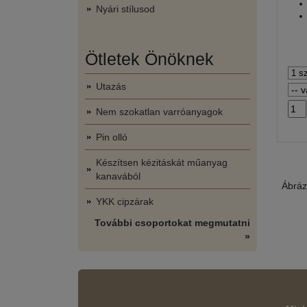
Nyári stílusod
Ötletek Önöknek
Utazás
Nem szokatlan varróanyagok
Pin olló
Készítsen kézitáskát műanyag
kanavából
Ábráz
YKK cipzárak
További csoportokat megmutatni
»