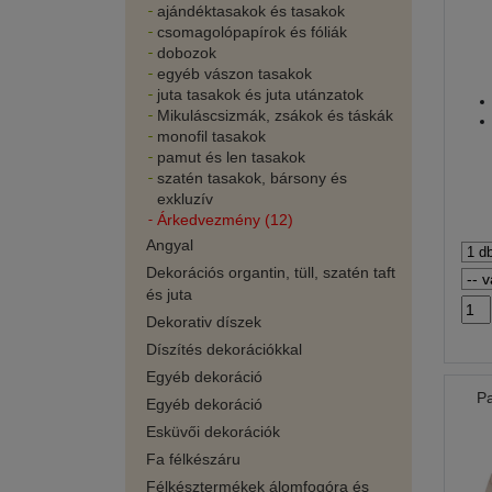
ajándéktasakok és tasakok
csomagolópapírok és fóliák
dobozok
egyéb vászon tasakok
juta tasakok és juta utánzatok
Mikuláscsizmák, zsákok és táskák
monofil tasakok
pamut és len tasakok
szatén tasakok, bársony és
exkluzív
Árkedvezmény (12)
Angyal
Dekorációs organtin, tüll, szatén taft
és juta
Dekorativ díszek
Díszítés dekorációkkal
Egyéb dekoráció
Pa
Egyéb dekoráció
Esküvői dekorációk
Fa félkészáru
Félkésztermékek álomfogóra és