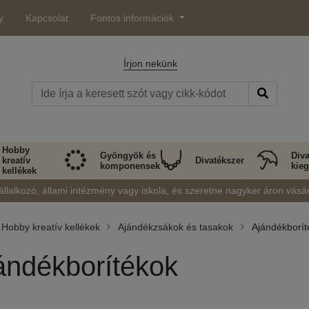
y
Kapcsolat
Fontos információk
Írjon nekünk
Hobby
Gyöngyök és
Diva
kreatív
Divatékszer
komponensek
kieg
kellékek
állalkozó, állami intézmény vagy iskola, és szeretne nagyker áron vásá
Hobby kreatív kellékek
Ajándékzsákok és tasakok
Ajándékborít
ándékborítékok