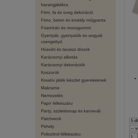
harangjátékra
Fém, fa és üveg dekoráció
Fimo, beton és kristály műgyanta
Foamirán és moosgummi
Gyertyák, gyertyatűk és angyali
csengettyű
Húsvéti és tavaszi díszek
Karácsonyi alkotás
Karácsonyi dekorációk
Koszorúk
Kreatív játék készlet gyerekeknek
Makrame
Nemezelés
Papír félkészáru
Party, születésnap és karnevál
Patchwork
Pehely
Polisztirol félkészáru