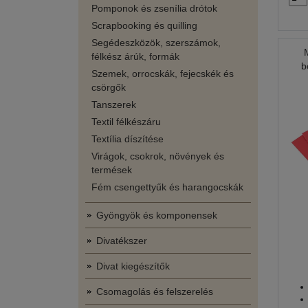
Pomponok és zsenília drótok
Scrapbooking és quilling
Segédeszközök, szerszámok,
félkész árúk, formák
b
Szemek, orrocskák, fejecskék és
csörgők
Tanszerek
Textil félkészáru
Textília díszítése
Virágok, csokrok, növények és
termések
Fém csengettyűk és harangocskák
Gyöngyök és komponensek
Divatékszer
Divat kiegészítők
Csomagolás és felszerelés