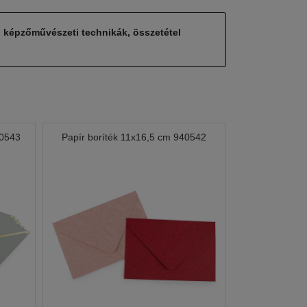
, képzőművészeti technikák, összetétel
40543
Papír boríték 11x16,5 cm 940542