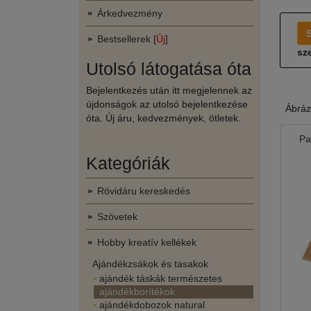
Árkedvezmény
Bestsellerek [
Új
]
sze
Utolsó látogatása óta
Bejelentkezés után itt megjelennek az
újdonságok az utolsó bejelentkezése
Ábráz
óta. Új áru, kedvezmények, ötletek.
Pa
Kategóriák
Rövidáru kereskedés
Szövetek
Hobby kreatív kellékek
Ajándékzsákok és tasakok
ajándék táskák természetes
ajándékborítékok
ajándékdobozok natural