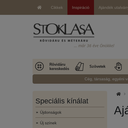
Cikkek
Inspiráció
Ajándék utalván
… már 36 éve Önökkel
Rövidáru
Szövetek
kereskedés
Cég, társaság, egyéni v
Speciális kínálat
Aj
Újdonságok
Új színek