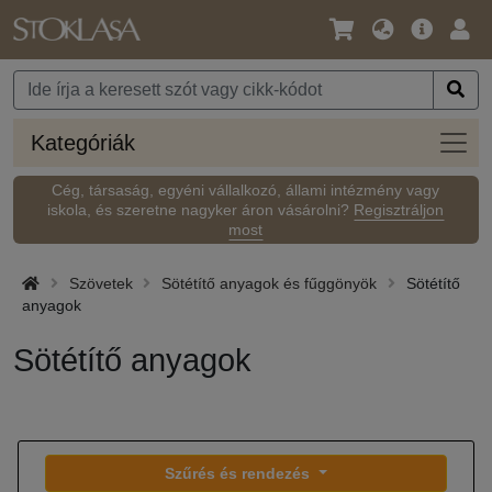
Nyelv
Fő
Beje
/
ajánlat
Pénznem
Kateg
Kategóriák
Cég, társaság, egyéni vállalkozó, állami intézmény vagy
iskola, és szeretne nagyker áron vásárolni?
Regisztráljon
most
Szövetek
Sötétítő anyagok és fűggönyök
Sötétítő
anyagok
Sötétítő anyagok
Szűrés és rendezés