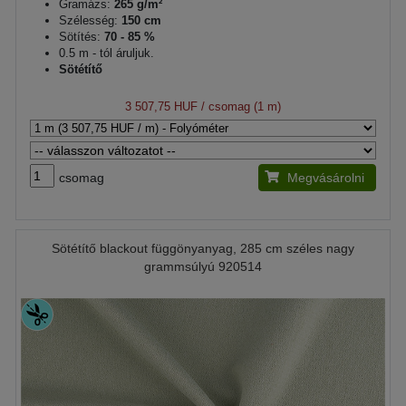
Gramázs:
265 g/m²
Szélesség:
150 cm
Sötítés:
70 - 85 %
0.5 m - tól áruljuk.
Sötétítő
3 507,75 HUF
/ csomag (1 m)
csomag
Megvásárolni
Sötétítő blackout függönyanyag, 285 cm széles nagy
grammsúlyú 920514