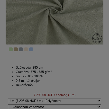
Szélesség:
285 cm
Gramázs:
375 - 385 g/m²
Sötítés:
80 - 100 %
0.5 m - tól áruljuk.
Dekorációs
7 293,08 HUF
/ csomag (1 m)