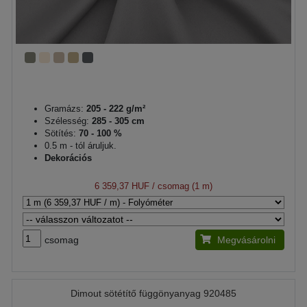
Gramázs:
205 - 222 g/m²
Szélesség:
285 - 305 cm
Sötítés:
70 - 100 %
0.5 m - tól áruljuk.
Dekorációs
6 359,37 HUF
/ csomag (1 m)
csomag
Megvásárolni
Dimout sötétítő függönyanyag 920485