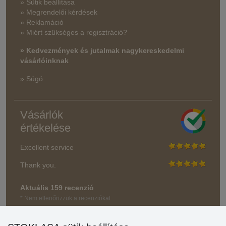
» Sütik beállítása
» Megrendelői kérdések
» Reklamáció
» Miért szükséges a regisztráció?
» Kedvezmények és jutalmak nagykereskedelmi
vásárlóinknak
» Súgó
Vásárlók
értékelése
Excellent service
Thank you.
Aktuális 159 recenzió
* Nem ellenőrizzük a recenziókat