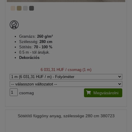
Gramázs:
260 g/m²
Szélesség:
280 cm
Sötítés:
70 - 100 %
0.5 m - tól áruljuk.
Dekorációs
6 031,31 HUF
/ csomag (1 m)
csomag
Megvásárolni
Sötétítő függöny anyag, szélessége 280 cm 380723