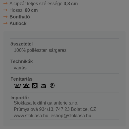
A cipzár teljes szélessége
3,3 cm
Hossz:
60 cm
Bontható
Autlock
összetétel
100% poliészter, sárgaréz
Technikák
varrás
Fenttartás
Importőr
Stoklasa textilní galanterie s.r.o.
Průmyslová 934/13, 747 23 Bolatice, CZ
www.stoklasa.hu, eshop@stoklasa.hu