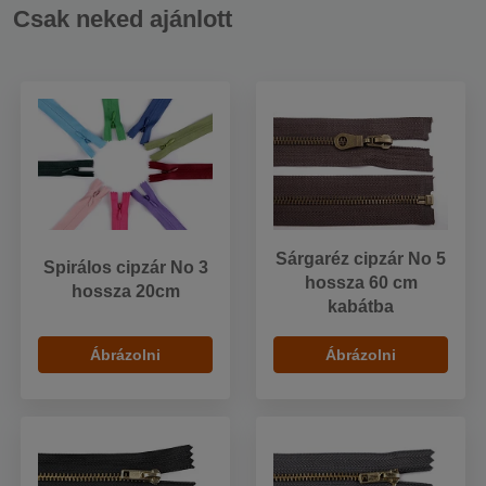
Csak neked ajánlott
Sárgaréz cipzár No 5
Spirálos cipzár No 3
hossza 60 cm
hossza 20cm
kabátba
Ábrázolni
Ábrázolni