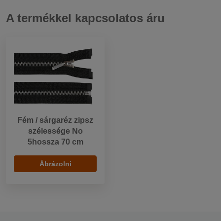
A termékkel kapcsolatos áru
Fém / sárgaréz zipsz
szélessége No
5hossza 70 cm
Ábrázolni