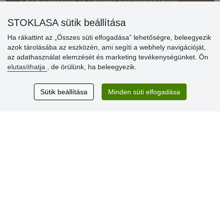
» Kedvezmények és jutalmak nagykereskedelmi
vásárlóinknak
STOKLASA sütik beállítása
» Súgó
Ha rákattint az „Összes süti elfogadása” lehetőségre, beleegyezik
azok tárolásába az eszközén, ami segíti a webhely navigációját,
az adathasználat elemzését és marketing tevékenységünket. Ön
Vásárlók
elutasíthatja
, de örülünk, ha beleegyezik.
értékelése
Sütik beállítása
Minden süti elfogadása
Excellent service
Thank you.
Aktuális 159 recenzió
* Nem ellenőrizzük a recenziókat