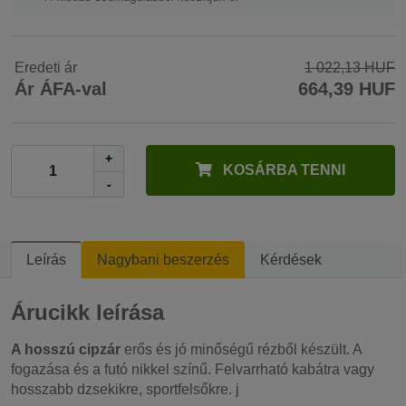
Eredeti ár
1 022,13 HUF
Ár ÁFA-val
664,39 HUF
+
KOSÁRBA TENNI
-
Leírás
Nagybani beszerzés
Kérdések
Árucikk leírása
A hosszú cipzár
erős és jó minőségű rézből készült. A
fogazása és a futó nikkel színű. Felvarrható kabátra vagy
hosszabb dzsekikre, sportfelsőkre. j