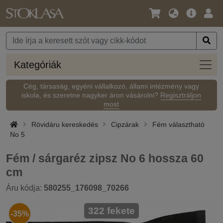
Nyelv
Fő
Beje
/
ajánlat
Pénznem
Kateg
Kategóriák
Cég, társaság, egyéni vállalkozó, állami intézmény vagy
iskola, és szeretne nagyker áron vásárolni?
Regisztráljon
most
Rövidáru kereskedés
Cipzárak
Fém választható
No 5
Fém / sárgaréz zipsz No 6 hossza 60
cm
Áru kódja:
580255_176098_70266
322 fekete
-35%