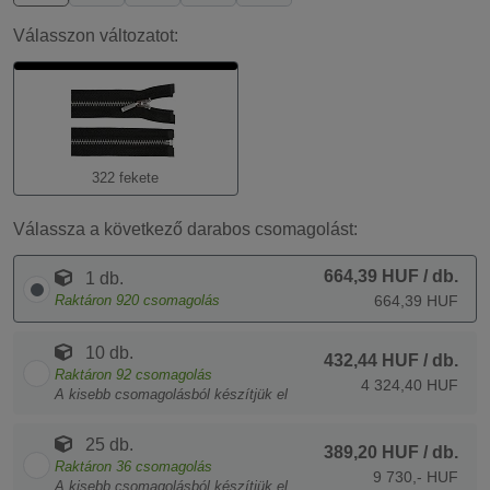
Válasszon változatot:
322 fekete
Válassza a következő darabos csomagolást:
664,39 HUF
/ db.
1 db.
Raktáron
920
csomagolás
664,39 HUF
10 db.
432,44 HUF
/ db.
Raktáron
92
csomagolás
4 324,40 HUF
A kisebb csomagolásból készítjük el
25 db.
389,20 HUF
/ db.
Raktáron
36
csomagolás
9 730,- HUF
A kisebb csomagolásból készítjük el