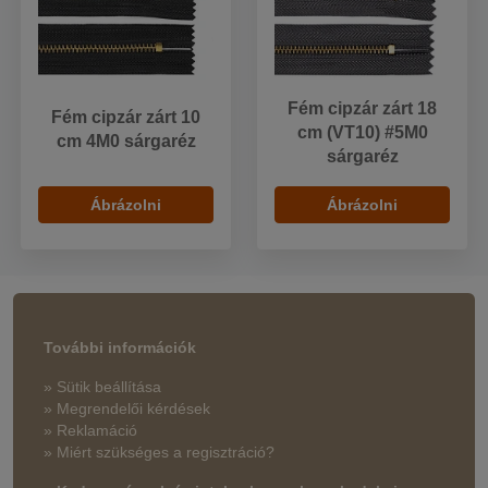
Fém cipzár zárt 18
Fém cipzár zárt 10
cm (VT10) #5M0
cm 4M0 sárgaréz
sárgaréz
Ábrázolni
Ábrázolni
További információk
» Sütik beállítása
» Megrendelői kérdések
» Reklamáció
» Miért szükséges a regisztráció?