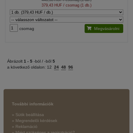
379,43 HUF
/ csomag (1 db.)
csomag
Megvásárolni
Ábrázolt
1 -
5
-ból / -ből
5
a következő oldalon:
12
24
48
96
További információk
» Sütik beállítása
» Megrendelői kérdések
» Reklamáció
» Miért szükséges a regisztráció?