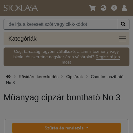
Nyelv
Fő
Beje
/
ajánlat
Pénznem
Kateg
Kategóriák
Cég, társaság, egyéni vállalkozó, állami intézmény vagy
iskola, és szeretne nagyker áron vásárolni?
Regisztráljon
most
Rövidáru kereskedés
Cipzárak
Csontos osztható
No 3
Műanyag cipzár bontható No 3
Szűrés és rendezés