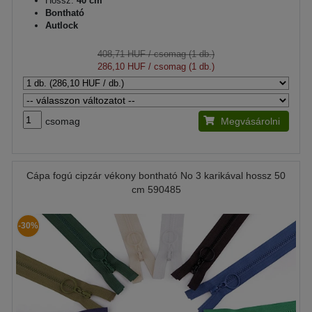
Hossz:
40 cm
Bontható
Autlock
408,71 HUF
/ csomag (1 db.)
286,10 HUF
/ csomag (1 db.)
csomag
Megvásárolni
Cápa fogú cipzár vékony bontható No 3 karikával hossz 50
cm 590485
-30%