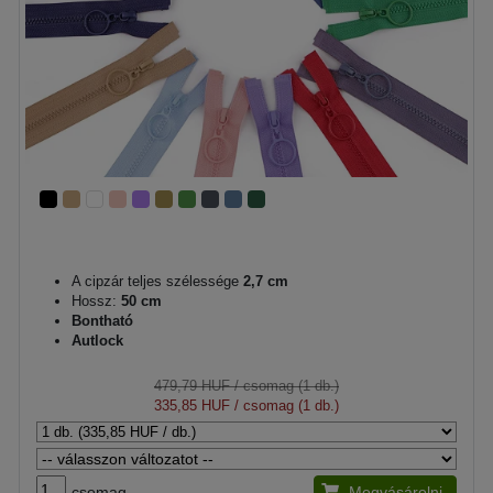
A cipzár teljes szélessége
2,7 cm
Hossz:
50 cm
Bontható
Autlock
479,79 HUF
/ csomag (1 db.)
335,85 HUF
/ csomag (1 db.)
csomag
Megvásárolni