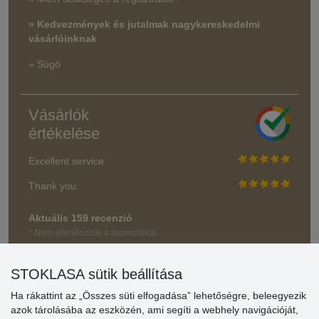
» Kedvezmények és jutalmak nagykereskedelmi
vásárlóinknak
» Súgó
Vásárlók
értékelése
Excellent service
Thank you.
Aktuális 159 recenzió
* Nem ellenőrizzük a recenziókat
STOKLASA sütik beállítása
Ha rákattint az „Összes süti elfogadása” lehetőségre, beleegyezik
azok tárolásába az eszközén, ami segíti a webhely navigációját,