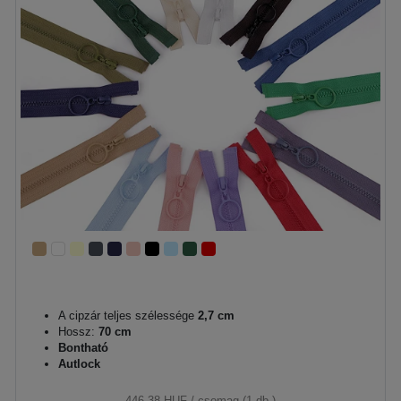
A cipzár teljes szélessége
2,7 cm
Hossz:
70 cm
Bontható
Autlock
446,38 HUF
/ csomag (1 db.)