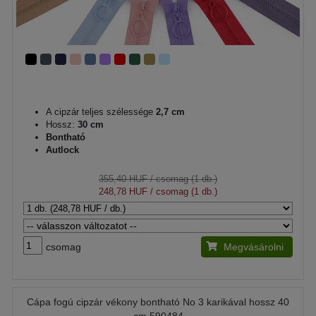
A cipzár teljes szélessége
2,7 cm
Hossz:
30 cm
Bontható
Autlock
355,40 HUF
/ csomag (1 db.)
248,78 HUF
/ csomag (1 db.)
csomag
Megvásárolni
Cápa fogú cipzár vékony bontható No 3 karikával hossz 40
cm 590484