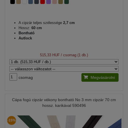
A cipzár teljes szélessége
2,7 cm
Hossz:
60 cm
Bontható
Autlock
515,33 HUF
/ csomag (1 db.)
csomag
Megvásárolni
Cápa fogú cipzár vékony bontható No 3 mm cipzár 70 cm
hossz. karikával 590496
-15%