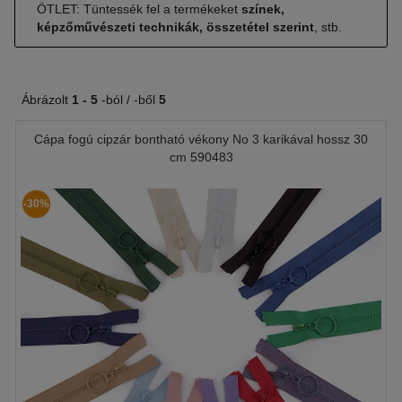
ÖTLET: Tüntessék fel a termékeket
színek,
képzőművészeti technikák, összetétel szerint
, stb.
Ábrázolt
1 -
5
-ból / -ből
5
Cápa fogú cipzár bontható vékony No 3 karikával hossz 30
cm 590483
-30%