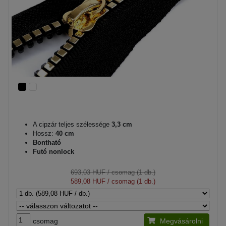
A cipzár teljes szélessége
3,3 cm
Hossz:
40 cm
Bontható
Futó nonlock
693,03 HUF
/ csomag (1 db.)
589,08 HUF
/ csomag (1 db.)
csomag
Megvásárolni