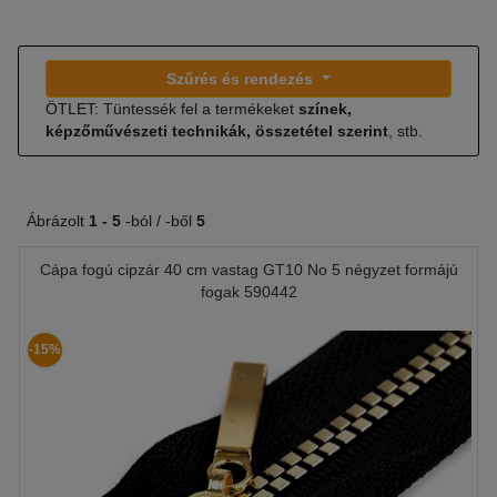
Szűrés és rendezés
ÖTLET: Tüntessék fel a termékeket
színek,
képzőművészeti technikák, összetétel szerint
, stb.
Ábrázolt
1 -
5
-ból / -ből
5
Cápa fogú cipzár 40 cm vastag GT10 No 5 négyzet formájú
fogak 590442
-15%