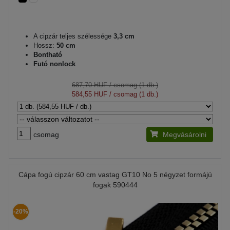
A cipzár teljes szélessége
3,3 cm
Hossz:
50 cm
Bontható
Futó nonlock
687,70 HUF
/ csomag (1 db.)
584,55 HUF
/ csomag (1 db.)
csomag
Megvásárolni
Cápa fogú cipzár 60 cm vastag GT10 No 5 négyzet formájú
fogak 590444
-20%