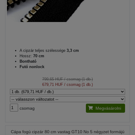
A cipzár teljes szélessége
3,3 cm
Hossz:
70 cm
Bontható
Futó nonlock
799,65 HUF
/ csomag (1 db.)
679,71 HUF
/ csomag (1 db.)
csomag
Megvásárolni
Cápa fogú cipzár 80 cm vastag GT10 No 5 négyzet formájú