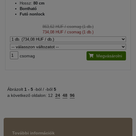
Hossz:
80 cm
Bontható
Futó nonlock
863,62 HUF
/ csomag (1 db.)
734,08 HUF
/ csomag (1 db.)
csomag
Megvásárolni
Ábrázolt
1 -
5
-ból / -ből
5
a következő oldalon:
12
24
48
96
További információk