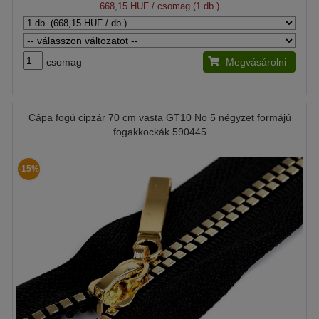
668,15 HUF
/ csomag (1 db.)
csomag
Megvásárolni
Cápa fogú cipzár 70 cm vasta GT10 No 5 négyzet formájú
fogakkockák 590445
-15%