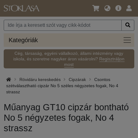
Nyelv
Fő
Beje
/
ajánlat
Pénznem
Kateg
Kategóriák
Cég, társaság, egyéni vállalkozó, állami intézmény vagy
iskola, és szeretne nagyker áron vásárolni?
Regisztráljon
most
Rövidáru kereskedés
Cipzárak
Csontos
szétválasztható cipzár No 5 széles négyzetes fogak, No 4
strassz
Műanyag GT10 cipzár bontható
No 5 négyzetes fogak, No 4
strassz