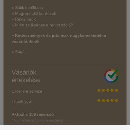
» Sütik beállítása
» Megrendelői kérdések
» Reklamáció
» Miért szükséges a regisztráció?
» Kedvezmények és jutalmak nagykereskedelmi
vásárlóinknak
» Súgó
Vásárlók
értékelése
Excellent service
Thank you.
Aktuális 159 recenzió
* Nem ellenőrizzük a recenziókat