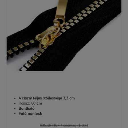
A cipzár teljes szélessége
3,3 cm
Hossz:
60 cm
Bontható
Futó nonlock
835,19 HUF
/ csomag (1 db.)