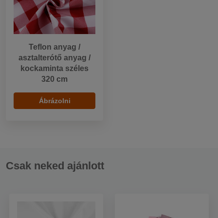
Teflon anyag /
asztalterótő anyag /
kockaminta széles
320 cm
Ábrázolni
Csak neked ajánlott