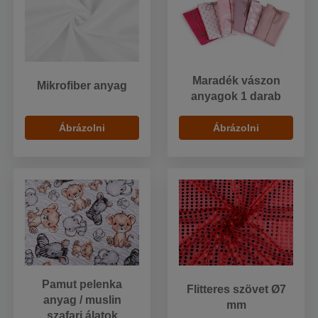
Maradék vászon
Mikrofiber anyag
anyagok 1 darab
Ábrázolni
Ábrázolni
Pamut pelenka
Flitteres szövet Ø7
anyag / muslin
mm
szafari álatok