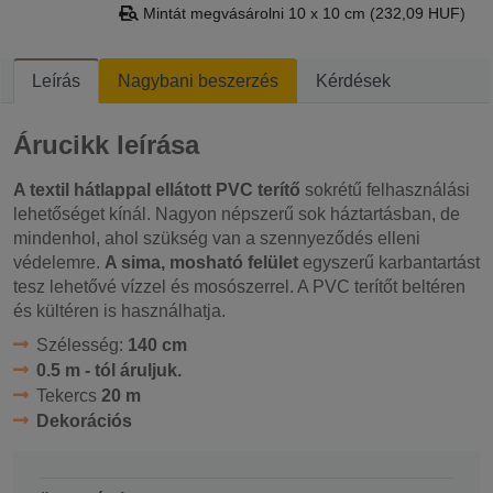
Mintát megvásárolni 10 x 10 cm (232,09 HUF)
Leírás
Nagybani beszerzés
Kérdések
Árucikk leírása
A textil hátlappal ellátott PVC terítő
sokrétű felhasználási
lehetőséget kínál. Nagyon népszerű sok háztartásban, de
mindenhol, ahol szükség van a szennyeződés elleni
védelemre.
A sima, mosható felület
egyszerű karbantartást
tesz lehetővé vízzel és mosószerrel. A PVC terítőt beltéren
és kültéren is használhatja.
Szélesség:
140 cm
0.5 m - tól áruljuk.
Tekercs
20 m
Dekorációs