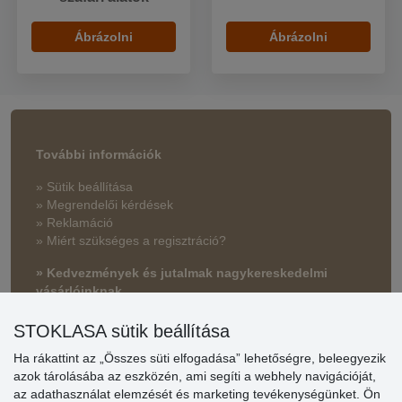
Ábrázolni
Ábrázolni
További információk
» Sütik beállítása
» Megrendelői kérdések
» Reklamáció
» Miért szükséges a regisztráció?
» Kedvezmények és jutalmak nagykereskedelmi
vásárlóinknak
» Súgó
STOKLASA sütik beállítása
Ha rákattint az „Összes süti elfogadása” lehetőségre, beleegyezik
azok tárolásába az eszközén, ami segíti a webhely navigációját,
Vásárlók
az adathasználat elemzését és marketing tevékenységünket. Ön