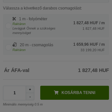
Válassza a következő darabos csomagolást:
1 m - folyóméter
1 827,48 HUF
/ m
Raktáron
Levágjuk Önnek a szükséges
1 827,48 HUF
mennyiséget
1 659,96 HUF
/ m
20 m - csomagolás
Raktáron
33 199,20 HUF
Ár ÁFA-val
1 827,48 HUF
+
KOSÁRBA TENNI
-
Minimális mennyiség 0.5 m