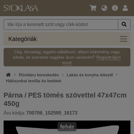
Nyelv
Fő
Beje
/
ajánlat
Pénznem
Kateg
Kategóriák
Cég, társaság, egyéni vállalkozó, állami intézmény vagy
iskola, és szeretne nagyker áron vásárolni?
Regisztráljon
most
Rövidáru kereskedés
Lakás és konyha teksztil
Hálószobai textília és betétek
Párna / PES tömés szövettel 47x47cm
450g
Áru kódja:
700706_102590_16173
fehér