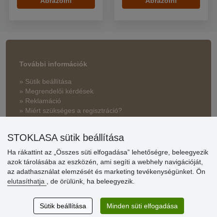
Ábrázolni
Ábrázolni
További információk
» Sütik beállítása
» Megrendelői kérdések
» Reklamáció
» Miért szükséges a regisztráció?
» Kedvezmények és jutalmak nagykereskedelmi
STOKLASA sütik beállítása
vásárlóinknak
Ha rákattint az „Összes süti elfogadása” lehetőségre, beleegyezik
» Súgó
azok tárolásába az eszközén, ami segíti a webhely navigációját,
az adathasználat elemzését és marketing tevékenységünket. Ön
elutasíthatja
, de örülünk, ha beleegyezik.
Vásárlók
értékelése
Sütik beállítása
Minden süti elfogadása