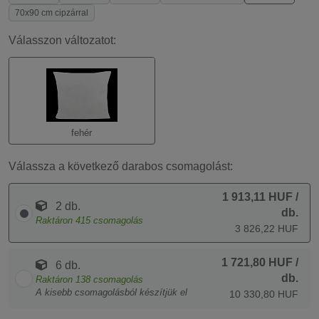
70x90 cm cipzárral
Válasszon változatot:
fehér
Válassza a következő darabos csomagolást:
1 913,11 HUF
/
2 db.
db.
Raktáron
415
csomagolás
3 826,22 HUF
1 721,80 HUF
/
6 db.
db.
Raktáron
138
csomagolás
A kisebb csomagolásból készítjük el
10 330,80 HUF