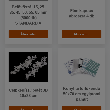
Belövőszál 15, 25,
Fém kapocs
35, 45, 50, 55, 65 mm
abroszra 4 db
(5000db)
STANDARD A
Ábrázolni
Ábrázolni
Konyhai törlőkendő
Csipkedísz / betét 3D
50x70 cm egyiptomi
10x28 cm
pamut