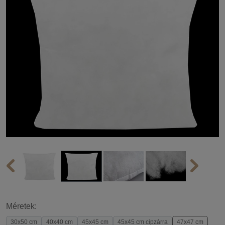
Méretek:
30x50 cm
40x40 cm
45x45 cm
45x45 cm cipzárra
47x47 cm