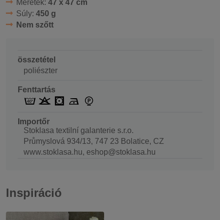
Méretek:
47 x 47 cm
Súly:
450 g
Nem szőtt
összetétel
poliészter
Fenttartás
Importőr
Stoklasa textilní galanterie s.r.o.
Průmyslová 934/13, 747 23 Bolatice, CZ
www.stoklasa.hu, eshop@stoklasa.hu
Inspiráció