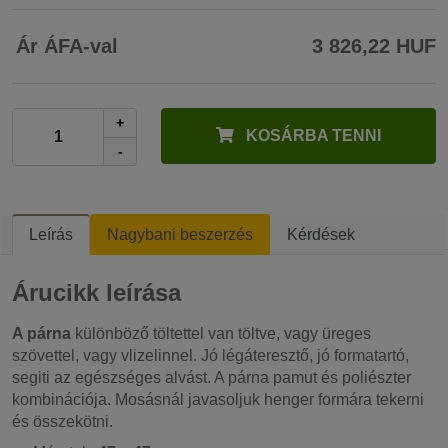
Ár ÁFA-val
3 826,22 HUF
+
KOSÁRBA TENNI
-
Leírás
Nagybani beszerzés
Kérdések
Árucikk leírása
A párna
különböző töltettel van töltve, vagy üreges
szövettel, vagy vlizelinnel. Jó légáteresztő, jó formatartó,
segiti az egészséges alvást. A párna pamut és poliészter
kombinációja. Mosásnál javasoljuk henger formára tekerni
és összekötni.