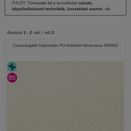
ÖTLET: Tüntessék fel a termékeket
színek,
képzőművészeti technikák, összetétel szerint
, stb.
Ábrázolt
1 -
2
-ból / -ből
2
Csúszásgátló folyóméter PU felülettel felvarrásra 860682