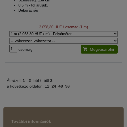
Szélesség:
150 cm
0.5 m - tól áruljuk.
Dekorációs
2 058,80 HUF
/ csomag (1 m)
csomag
Megvásárolni
Ábrázolt
1 -
2
-ból / -ből
2
a következő oldalon:
12
24
48
96
További információk