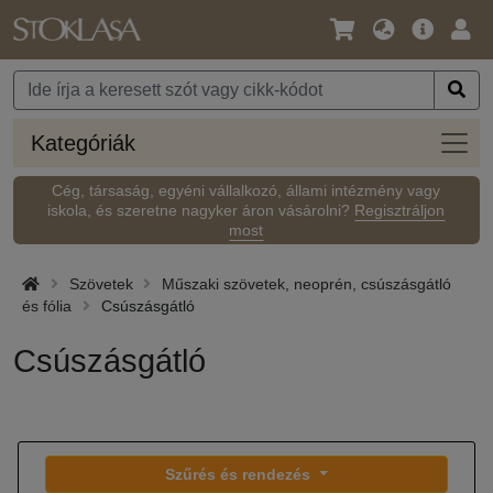
Nyelv
Fő
Beje
/
ajánlat
Pénznem
Kateg
Kategóriák
Cég, társaság, egyéni vállalkozó, állami intézmény vagy
iskola, és szeretne nagyker áron vásárolni?
Regisztráljon
most
Szövetek
Műszaki szövetek, neoprén, csúszásgátló
és fólia
Csúszásgátló
Csúszásgátló
Szűrés és rendezés