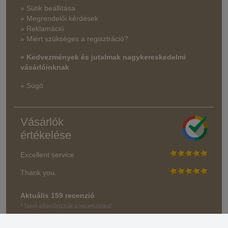
» Sütik beállítása
» Megrendelői kérdések
» Reklamáció
» Miért szükséges a regisztráció?
» Kedvezmények és jutalmak nagykereskedelmi
vásárlóinknak
» Súgó
Vásárlók
értékelése
Excellent service
Thank you.
Aktuális 159 recenzió
* Nem ellenőrizzük a recenziókat