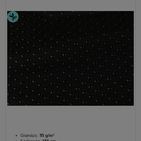
Gramázs:
95 g/m²