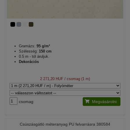
Gramázs:
95 g/m²
Szélesség:
150 cm
0.5 m - tól áruljuk.
Dekorációs
2 271,20 HUF
/ csomag (1 m)
csomag
Megvásárolni
Csúszásgátló méteranyag PU felvarrásra 380584