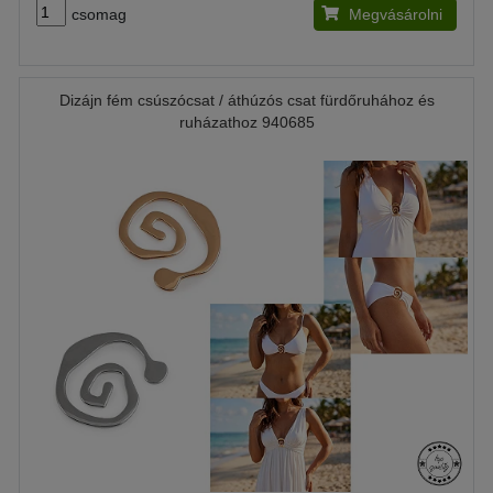
csomag
Megvásárolni
Dizájn fém csúszócsat / áthúzós csat fürdőruhához és
ruházathoz 940685