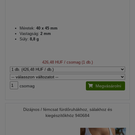
Méretek:
40 x 45 mm
Vastagság:
2 mm
Súly:
8,8 g
426,48 HUF
/ csomag (1 db.)
csomag
Megvásárolni
Dizájnos / fémcsat fürdőruhákhoz, sálakhoz és
kiegészítőkhöz 940684