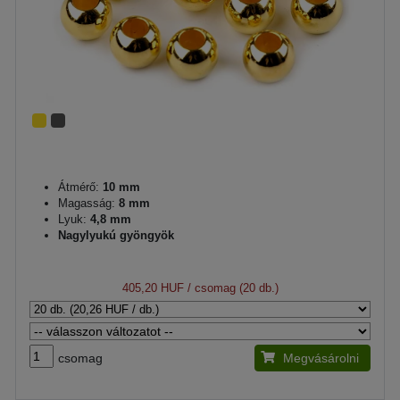
Átmérő:
10 mm
Magasság:
8 mm
Lyuk:
4,8 mm
Nagylyukú gyöngyök
405,20 HUF
/ csomag (20 db.)
csomag
Megvásárolni