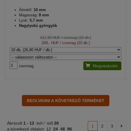
Átmérő:
10 mm
Magasság:
8 mm
Lyuk:
5,7 mm
Nagylyukú gyöngyök
412,30 HUF
/ csomag (10 db.)
268,- HUF
/ csomag (10 db.)
csomag
Megvásárolni
Ábrázolt
1 -
12
-ból / -ből
26
1
2
3
a következő oldalon:
12
24
48
96