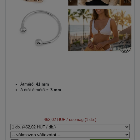
Átmérő:
41 mm
A drót átmérője:
3 mm
462,02 HUF
/ csomag (1 db.)