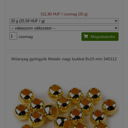
511,80 HUF
/ csomag (20 g)
csomag
Megvásárolni
Műanyag gyöngyök Metalic nagy lyukkal 8x10 mm 340112