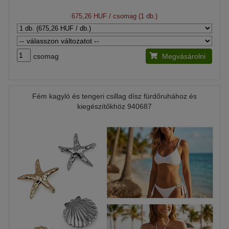
675,26 HUF
/ csomag (1 db.)
csomag
Megvásárolni
Fém kagyló és tengeri csillag dísz fürdőruhához és
kiegészítőkhöz 940687