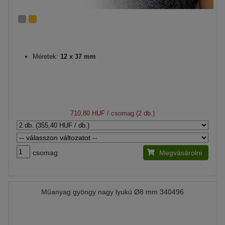
Méretek:
12 x 37 mm
710,80 HUF
/ csomag (2 db.)
csomag
Megvásárolni
Műanyag gyöngy nagy lyukú Ø8 mm 340496