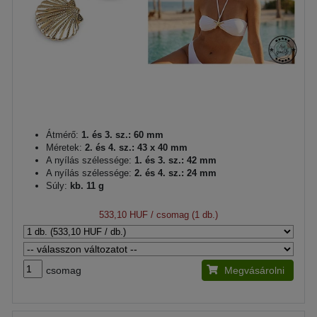
Átmérő:
1. és 3. sz.: 60 mm
Méretek:
2. és 4. sz.: 43 x 40 mm
A nyílás szélessége:
1. és 3. sz.: 42 mm
A nyílás szélessége:
2. és 4. sz.: 24 mm
Súly:
kb. 11 g
533,10 HUF
/ csomag (1 db.)
csomag
Megvásárolni