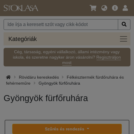
Nyelv
Fő
Beje
/
ajánlat
Pénznem
Kateg
Kategóriák
Cég, társaság, egyéni vállalkozó, állami intézmény vagy
iskola, és szeretne nagyker áron vásárolni?
Regisztráljon
most
Rövidáru kereskedés
Félkésztermék fürdőruhára és
fehérneműre
Gyöngyök fürfőruhára
Gyöngyök fürfőruhára
Szűrés és rendezés