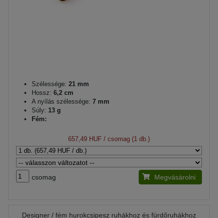
Szélessége:
21 mm
Hossz:
6,2 cm
A nyílás szélessége:
7 mm
Súly:
13 g
Fém:
657,49 HUF
/ csomag (1 db.)
csomag
Megvásárolni
Designer / fém hurokcsipesz ruhákhoz és fürdőruhákhoz