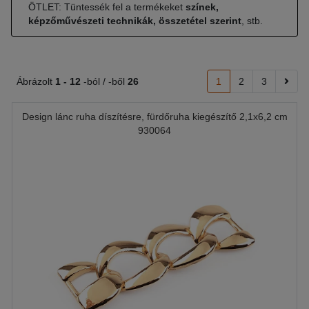
ÖTLET: Tüntessék fel a termékeket
színek,
képzőművészeti technikák, összetétel szerint
, stb.
Ábrázolt
1 -
12
-ból / -ből
26
1
2
3
Design lánc ruha díszítésre, fürdőruha kiegészítő 2,1x6,2 cm
930064