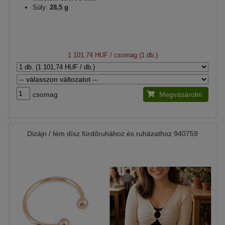
Súly:
28,5 g
1 101,74 HUF
/ csomag (1 db.)
csomag
Megvásárolni
Dizájn / fém dísz fürdőruhához és ruházathoz 940759