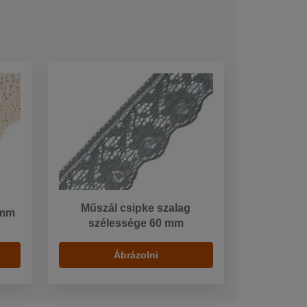
Műszál csipke szalag
 mm
szélessége 60 mm
Ábrázolni