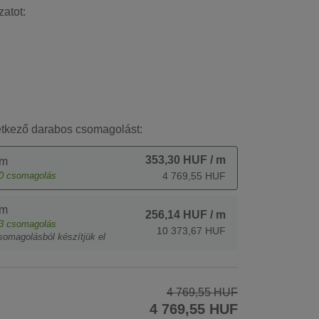
zatot:
etkező darabos csomagolást:
353,30 HUF
/ m
 m
0
csomagolás
4 769,55 HUF
 m
256,14 HUF
/ m
3
csomagolás
10 373,67 HUF
somagolásból készítjük el
4 769,55 HUF
4 769,55 HUF