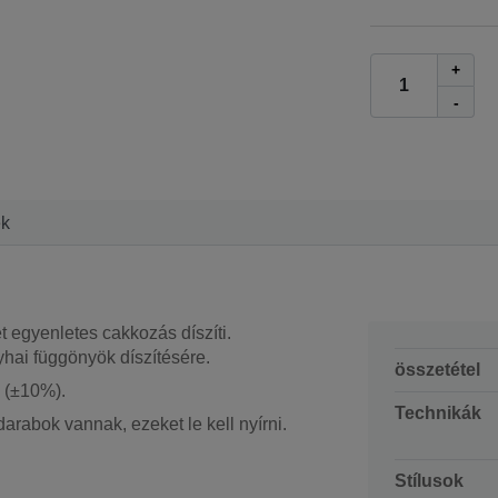
+
-
ek
ét egyenletes cakkozás díszíti.
yhai függönyök díszítésére.
összetétel
: (±10%).
Technikák
arabok vannak, ezeket le kell nyírni.
Stílusok