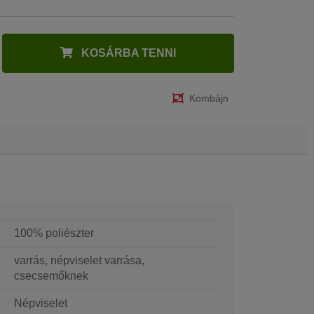
KOSÁRBA TENNI
Kombájn
100% poliészter
varrás, népviselet varrása,
csecsemőknek
Népviselet