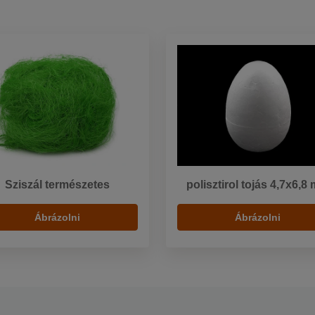
Sziszál természetes
polisztirol tojás 4,7x6,8
Ábrázolni
Ábrázolni