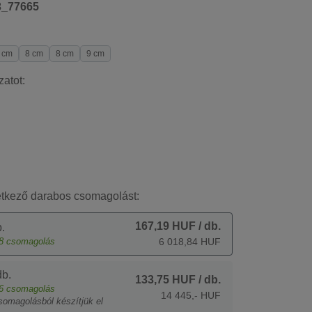
3_77665
 cm
8 cm
8 cm
9 cm
zatot:
etkező darabos csomagolást:
167,19 HUF
/ db.
.
8
csomagolás
6 018,84 HUF
b.
133,75 HUF
/ db.
6
csomagolás
14 445,- HUF
somagolásból készítjük el