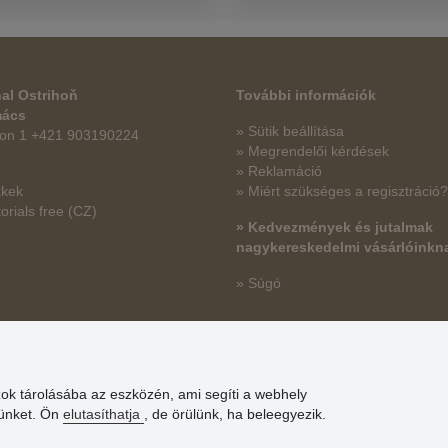
al Ostrihoň
További információk
mács
» Sütik beállítása
fon 1 +421 903190224
» Megrendelői kérdések
» Reklamáció
kkek
» Miért szükséges a regisztráció?
orials free
(CZ)
» Kedvezmények és jutalmak
nagykereskedelmi vásárlóinkn
» Súgó
zok tárolásába az eszközén, ami segíti a webhely
günket. Ön
elutasíthatja
, de örülünk, ha beleegyezik.
© Stoklasa textilní galanterie s.r.o. 2026.