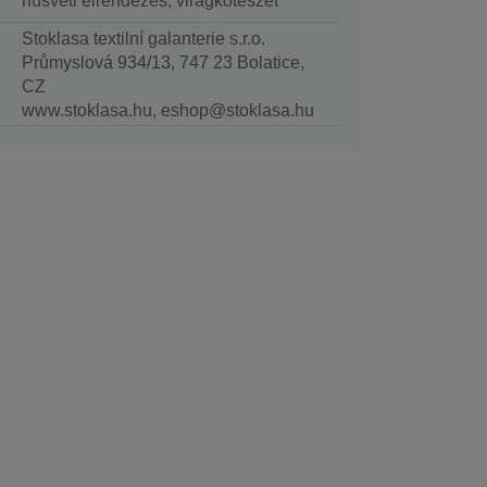
húsvéti elrendezés, virágkötészet
Stoklasa textilní galanterie s.r.o.
Průmyslová 934/13, 747 23 Bolatice,
CZ
www.stoklasa.hu, eshop@stoklasa.hu