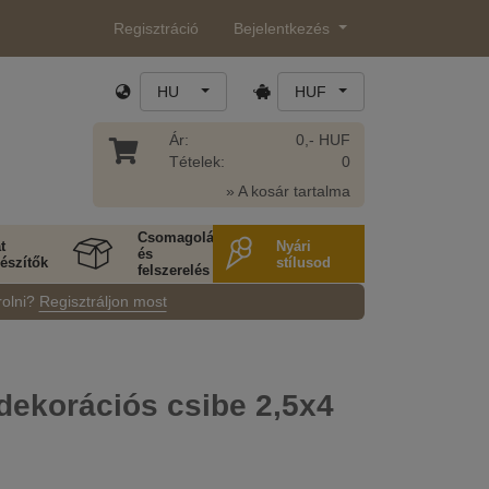
Regisztráció
Bejelentkezés
HU
HUF
Ár:
0,- HUF
Tételek:
0
» A kosár tartalma
Csomagolás
t
Nyári
és
észítők
stílusod
felszerelés
rolni?
Regisztráljon most
dekorációs csibe 2,5x4