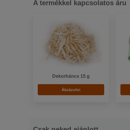
A termékkel kapcsolatos áru
Dekorháncs 15 g
Ábrázolni
Csak neked ajánlott