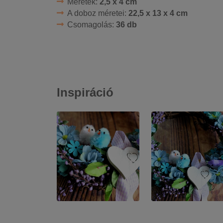
Méretek:
2,5 x 4 cm
A doboz méretei:
22,5 x 13 x 4 cm
Csomagolás:
36 db
Inspiráció