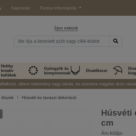
y
Kapcsolat
Fontos információk
Írjon nekünk
Hobby
Gyöngyök és
Diva
kreatív
Divatékszer
komponensek
kieg
kellékek
állalkozó, állami intézmény vagy iskola, és szeretne nagyker áron vásá
i díszek
Húsvéti és tavaszi dekoráció
Húsvéti 
cm
Áru kódja: