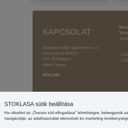
Mich
KAPCSOLAT
Tol
Tele
Stoklasa textilní galanterie s.r.o.
Průmyslová 934/13
» Ci
747 23 Bolatice
» Tut
okres Opava
RÓLUNK
STOKLASA sütik beállítása
Ha rákattint az „Összes süti elfogadása” lehetőségre, beleegyezik a
navigációját, az adathasználat elemzését és marketing tevékenysé