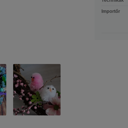
Technikák
Importőr