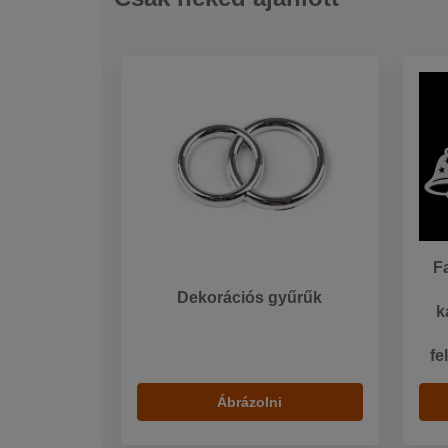
F
Dekorációs gyűrűk
k
fe
Ábrázolni