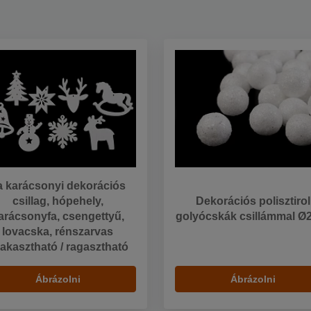
a karácsonyi dekorációs
csillag, hópehely,
Dekorációs polisztirol
arácsonyfa, csengettyű,
golyócskák csillámmal Ø
lovacska, rénszarvas
lakasztható / ragasztható
Ábrázolni
Ábrázolni