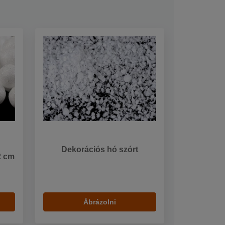
Dekorációs hó szórt
2 cm
Ábrázolni