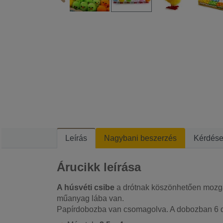
Leírás
Nagybani beszerzés
Kérdés
Árucikk leírása
A húsvéti csibe
a drótnak köszönhetően mozgat
műanyag lába van.
Papírdobozba van csomagolva. A dobozban 6 d