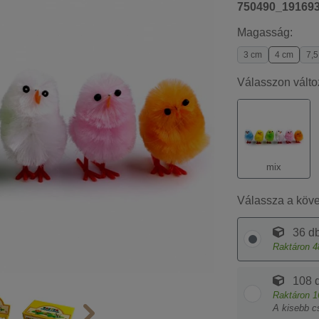
750490_19169
Magasság:
3 cm
4 cm
7,5
Válasszon válto
mix
Válassza a köv
36 db
Raktáron
4
108 d
Raktáron
1
A kisebb c