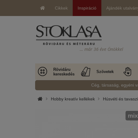
Cikkek
Inspiráció
Ajándék utalván
… már 36 éve Önökkel
Rövidáru
Szövetek
kereskedés
Cég, társaság, egyéni v
Hobby kreatív kellékek
Húsvéti és tavasz
mix