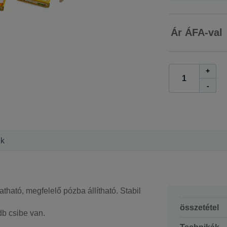
Ár ÁFA-val
+
-
ek
ható, megfelelő pózba állítható. Stabil
összetétel
b csibe van.