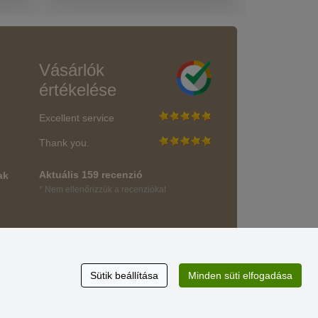
Vásárlók
értékelése
Excellent service
Thank you.
Aktuális 159 recenzió
ak
* Nem ellenőrizzük a recenziókat
Sütik beállítása
Minden süti elfogadása