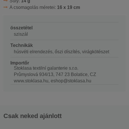
Súly:
14 g
A csomagolás méretei:
16 x 19 cm
összetétel
sziszál
Technikák
húsvéti elrendezés, őszi díszítés, virágkötészet
Importőr
Stoklasa textilní galanterie s.r.o.
Průmyslová 934/13, 747 23 Bolatice, CZ
www.stoklasa.hu, eshop@stoklasa.hu
Csak neked ajánlott