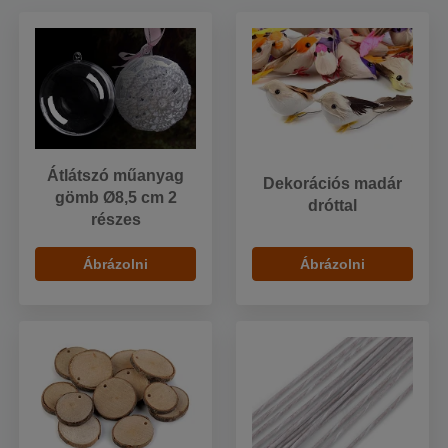
Átlátszó műanyag
Dekorációs madár
gömb Ø8,5 cm 2
dróttal
részes
Ábrázolni
Ábrázolni