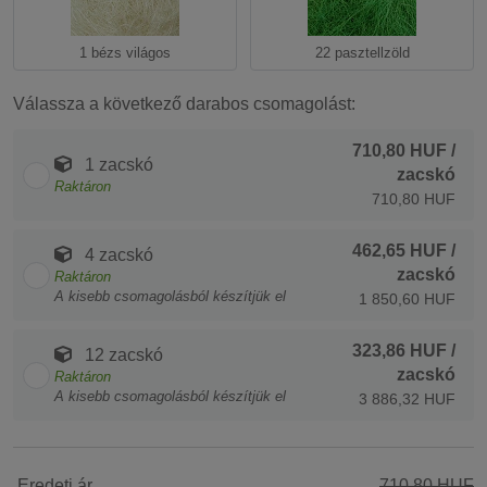
1 bézs világos
22 pasztellzöld
Válassza a következő darabos csomagolást:
710,80 HUF
/
1 zacskó
zacskó
Raktáron
710,80 HUF
462,65 HUF
/
4 zacskó
zacskó
Raktáron
A kisebb csomagolásból készítjük el
1 850,60 HUF
323,86 HUF
/
12 zacskó
zacskó
Raktáron
A kisebb csomagolásból készítjük el
3 886,32 HUF
Eredeti ár
710,80 HUF