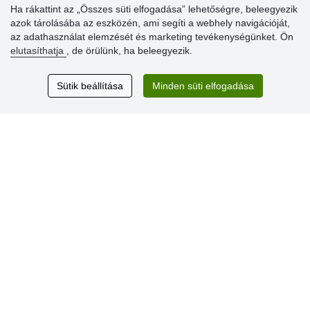
Ha rákattint az „Összes süti elfogadása” lehetőségre, beleegyezik
azok tárolásába az eszközén, ami segíti a webhely navigációját,
az adathasználat elemzését és marketing tevékenységünket. Ön
Vásárlók
elutasíthatja
, de örülünk, ha beleegyezik.
értékelése
Sütik beállítása
Minden süti elfogadása
Excellent service
Thank you.
Aktuális 159 recenzió
* Nem ellenőrizzük a recenziókat