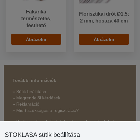
Fakarika
Florisztikai drót Ø1,5;
természetes,
2 mm, hossza 40 cm
festhető
Ábrázolni
Ábrázolni
További információk
» Sütik beállítása
» Megrendelői kérdések
» Reklamáció
» Miért szükséges a regisztráció?
» Kedvezmények és jutalmak nagykereskedelmi
vásárlóinknak
STOKLASA sütik beállítása
» Súgó