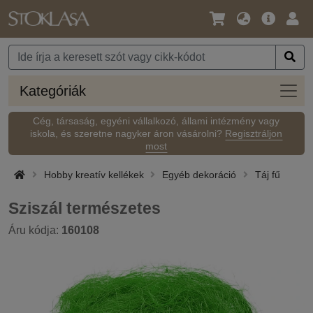
Nyelv
Fő
Beje
/
ajánlat
Pénznem
Kateg
Kategóriák
Cég, társaság, egyéni vállalkozó, állami intézmény vagy
iskola, és szeretne nagyker áron vásárolni?
Regisztráljon
most
Hobby kreatív kellékek
Egyéb dekoráció
Táj fű
Sziszál természetes
Áru kódja:
160108