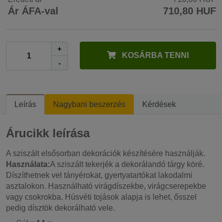
Ár ÁFA-val
710,80 HUF
+
KOSÁRBA TENNI
-
Leírás
Nagybani beszerzés
Kérdések
Árucikk leírása
A sziszált elsősorban dekorációk készítésére használják.
Használata:
A sziszált tekerjék a dekorálandó tárgy köré.
Díszíthetnek vel tányérokat, gyertyatartókat lakodalmi
asztalokon. Használható virágdíszekbe, virágcserepekbe
vagy csokrokba. Húsvéti tojások alapja is lehet, ősszel
pedig dísztök dekorálható vele.