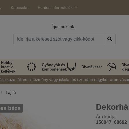
y
Kapcsolat
Fontos információk
Írjon nekünk
Hobby
Gyöngyök és
Diva
kreatív
Divatékszer
komponensek
kieg
kellékek
állalkozó, állami intézmény vagy iskola, és szeretne nagyker áron vásá
Táj fű
Dekorhá
tes bézs
Áru kódja:
150047_68692