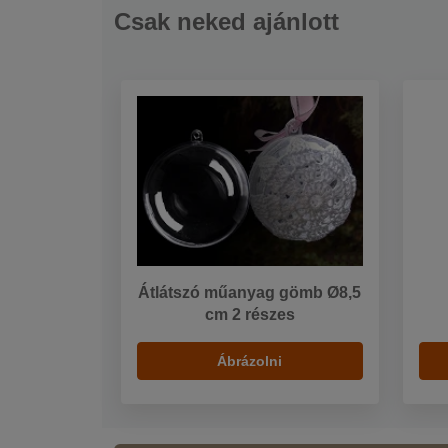
Csak neked ajánlott
Átlátszó műanyag gömb Ø8,5
cm 2 részes
Ábrázolni