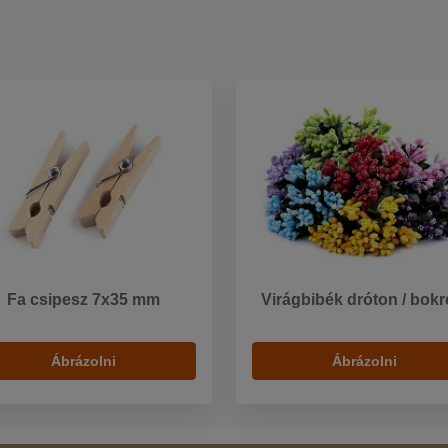
Fa csipesz 7x35 mm
Virágbibék dróton / bokr
Ábrázolni
Ábrázolni