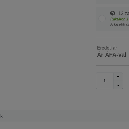
12 z
Raktáron
1
A kisebb c
Eredeti ár
Ár ÁFA-val
+
-
ek