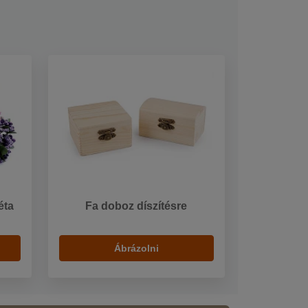
éta
Fa doboz díszítésre
Ábrázolni