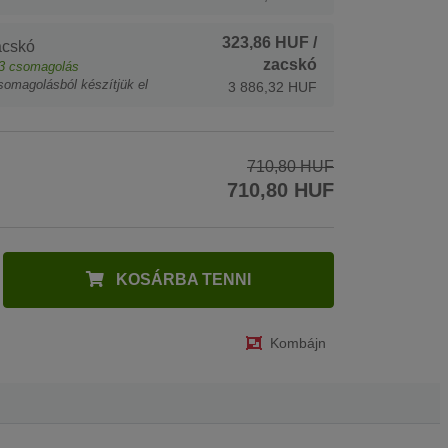
323,86 HUF
/
acskó
zacskó
3
csomagolás
somagolásból készítjük el
3 886,32 HUF
710,80 HUF
710,80 HUF
KOSÁRBA TENNI
Kombájn