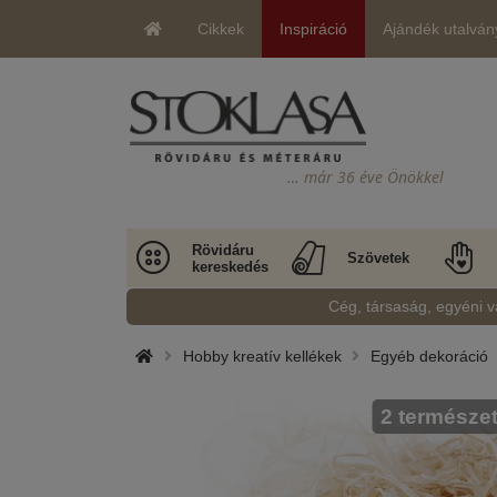
Cikkek
Inspiráció
Ajándék utalván
… már 36 éve Önökkel
Rövidáru
Szövetek
kereskedés
Cég, társaság, egyéni v
Hobby kreatív kellékek
Egyéb dekoráció
2 természe