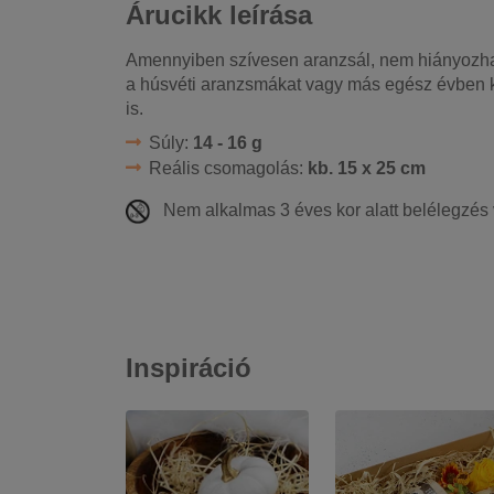
Árucikk leírása
Amennyiben szívesen aranzsál, nem hiányozhat 
a húsvéti aranzsmákat vagy más egész évben ké
is.
Súly:
14 - 16 g
Reális csomagolás:
kb. 15 x 25 cm
Nem alkalmas 3 éves kor alatt belélegzés
Inspiráció