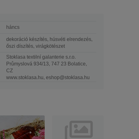
háncs
dekoráció készítés, húsvéti elrendezés,
őszi díszítés, virágkötészet
Stoklasa textilní galanterie s.r.o.
Průmyslová 934/13, 747 23 Bolatice,
CZ
www.stoklasa.hu, eshop@stoklasa.hu