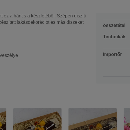
ez a háncs a készletéből. Szépen díszíti
szített lakásdekorációt és más díszeket
összetétel
Technikák
Importőr
 veszélye