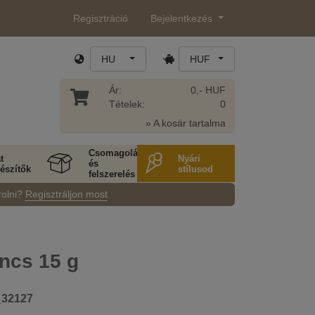
Regisztráció
Bejelentkezés
HU
HUF
Ár:
0,- HUF
Tételek:
0
» A kosár tartalma
Csomagolás
t
Nyári
és
észítők
stílusod
felszerelés
rolni?
Regisztráljon most
ncs 15 g
_32127