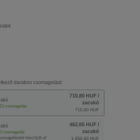
zatot:
etkező darabos csomagolást:
710,80 HUF
/
cskó
zacskó
63
csomagolás
710,80 HUF
462,65 HUF
/
cskó
zacskó
0
csomagolás
somagolásból készítjük el
1 850,60 HUF