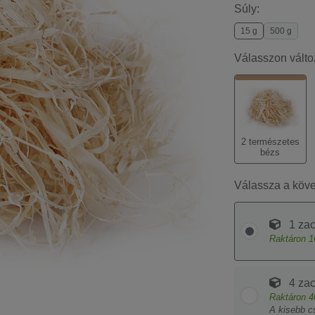
Súly:
15 g
500 g
Válasszon válto
2 természetes
bézs
Válassza a köv
1 za
Raktáron
1
4 za
Raktáron
4
A kisebb c