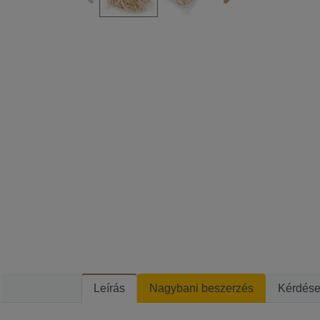
Leírás
Nagybani beszerzés
Kérdés