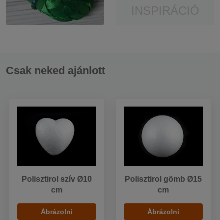
INSPIRÁCIÓ
Csak neked ajánlott
Polisztirol szív Ø10
Polisztirol gömb Ø15
cm
cm
Ábrázolni
Ábrázolni