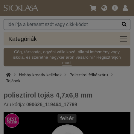
Nyelv
Fő
Beje
/
ajánlat
Pénznem
Kateg
Kategóriák
Cég, társaság, egyéni vállalkozó, állami intézmény vagy
iskola, és szeretne nagyker áron vásárolni?
Regisztráljon
most
Hobby kreatív kellékek
Polisztirol félkészáru
Tojások
polisztirol tojás 4,7x6,8 mm
Áru kódja:
090626_119464_17799
fehér