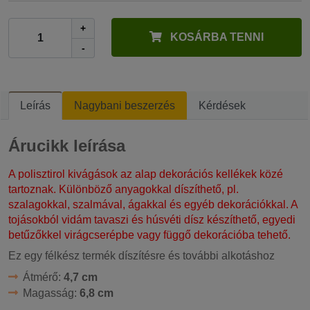
+
KOSÁRBA TENNI
-
Leírás
Nagybani beszerzés
Kérdések
Árucikk leírása
A polisztirol kivágások az alap dekorációs kellékek közé
tartoznak. Különböző anyagokkal díszíthető, pl.
szalagokkal, szalmával, ágakkal és egyéb dekorációkkal. A
tojásokból vidám tavaszi és húsvéti dísz készíthető, egyedi
betűzőkkel virágcserépbe vagy függő dekorációba tehető.
Ez egy félkész termék díszítésre és további alkotáshoz
Átmérő:
4,7 cm
Magasság:
6,8 cm