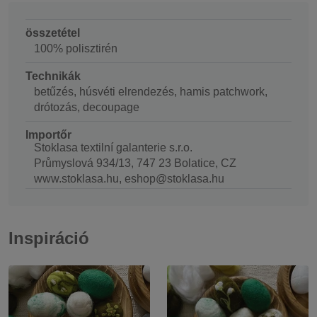
összetétel
100% polisztirén
Technikák
betűzés, húsvéti elrendezés, hamis patchwork,
drótozás, decoupage
Importőr
Stoklasa textilní galanterie s.r.o.
Průmyslová 934/13, 747 23 Bolatice, CZ
www.stoklasa.hu, eshop@stoklasa.hu
Inspiráció