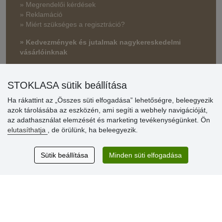
» Megrendelői kérdések
» Reklamáció
» Miért szükséges a regisztráció?
» Kedvezmények és jutalmak nagykereskedelmi
vásárlóinknak
» Súgó
STOKLASA sütik beállítása
Ha rákattint az „Összes süti elfogadása” lehetőségre, beleegyezik
Vásárlók
azok tárolásába az eszközén, ami segíti a webhely navigációját,
értékelése
az adathasználat elemzését és marketing tevékenységünket. Ön
elutasíthatja
, de örülünk, ha beleegyezik.
Excellent service
Thank you.
Sütik beállítása
Minden süti elfogadása
Aktuális 159 recenzió
* Nem ellenőrizzük a recenziókat