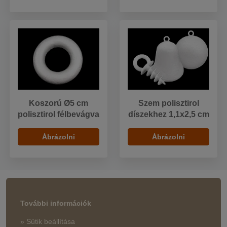
Koszorú Ø5 cm
Szem polisztirol
polisztirol félbevágva
díszekhez 1,1x2,5 cm
Ábrázolni
Ábrázolni
További információk
» Sütik beállítása