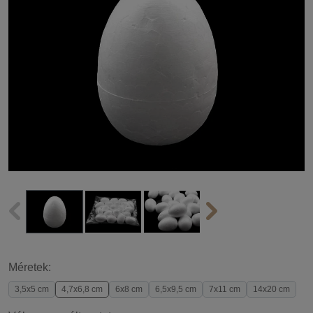
Méretek:
3,5x5 cm
4,7x6,8 cm
6x8 cm
6,5x9,5 cm
7x11 cm
14x20 cm