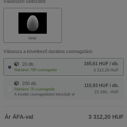
Válasszon változatot:
fehér
Válassza a következő darabos csomagolást:
165,61 HUF
/ db.
20 db.
Raktáron
798
csomagolás
3 312,20 HUF
200 db.
115,93 HUF
/ db.
Raktáron
79
csomagolás
23 186,- HUF
A kisebb csomagolásból készítjük el
Ár ÁFA-val
3 312,20 HUF