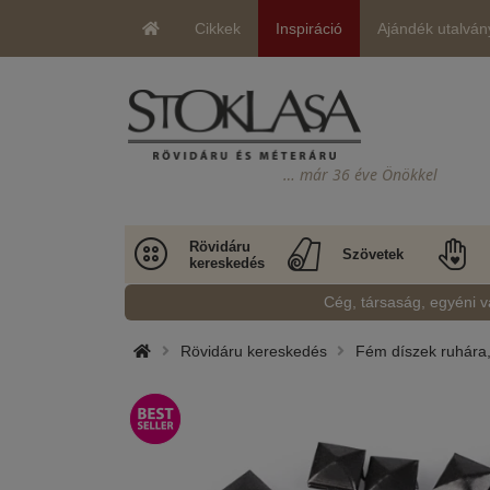
Cikkek
Inspiráció
Ajándék utalván
… már 36 éve Önökkel
Rövidáru
Szövetek
kereskedés
Cég, társaság, egyéni v
Rövidáru kereskedés
Fém díszek ruhára,