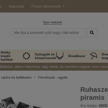
y
Kapcsolat
Fontos információk
Írjon nekünk
Hobby
Gyöngyök és
Diva
kreatív
Divatékszer
komponensek
kieg
kellékek
állalkozó, állami intézmény vagy iskola, és szeretne nagyker áron vásá
 cipőre és kellékekre
Fémdíszek - egyéb
Ruhasze
piramis
Áru kódja:
0806