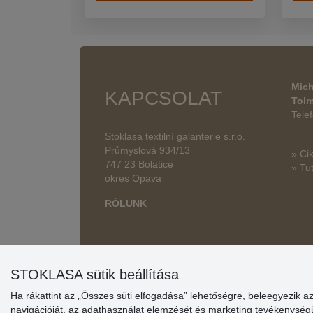
Mich
KAPCSOLAT
Tol
Tele
Stoklasa textilní galanterie s.r.o.
Průmyslová 934/13
» Ci
747 23 Bolatice
» Tut
okres Opava
RÓLUNK
STOKLASA sütik beállítása
Ha rákattint az „Összes süti elfogadása” lehetőségre, beleegyezik a
navigációját, az adathasználat elemzését és marketing tevékenysé