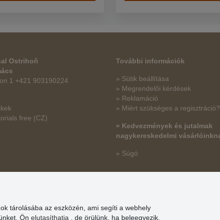
al Ostrihoň
További információk
mács
» Sütik beállítása
fon 1 +421 903190224
» Megrendelői kérdések
» Reklamáció
kkek
» Miért szükséges a regisztráció?
orials free
(CZ)
» Kedvezmények és jutalmak
nagykereskedelmi vásárlóinkn
» Súgó
zok tárolásába az eszközén, ami segíti a webhely
günket. Ön
elutasíthatja
, de örülünk, ha beleegyezik.