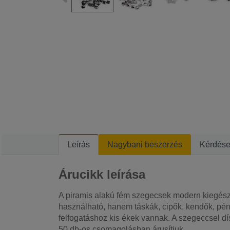
Leírás
Nagybani beszerzés
Kérdés
Árucikk leírása
A piramis alakú fém szegecsek modern kiegész
használható, hanem táskák, cipők, kendők, pénz
felfogatáshoz kis ékek vannak. A szegeccsel dí
50 db-os csomagolásban árusítjuk.