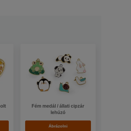
olt
Fém medál / állati cipzár
lehúzó
Ábrázolni