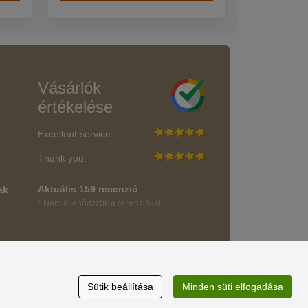
Vásárlók
értékelése
Excellent service
Thank you.
Aktuális 159 recenzió
ak
* Nem ellenőrizzük a recenziókat
Sütik beállítása
Minden süti elfogadása