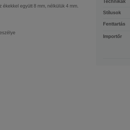
Technikák
 ékekkel együtt 8 mm, nélkülük 4 mm.
Stílusok
Fenttartás
veszélye
Importőr