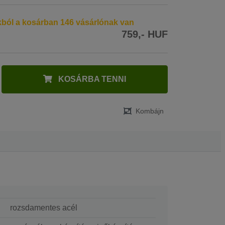
kból a kosárban 146 vásárlónak van
759,- HUF
KOSÁRBA TENNI
Kombájn
rozsdamentes acél