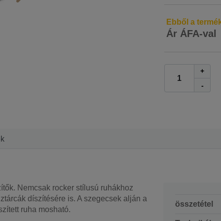
Ebből a termé
Ár ÁFA-val
+
-
ek
ítők. Nemcsak rocker stílusú ruhákhoz
tárcák díszítésére is. A szegecsek alján a
összetétel
szített ruha mosható.