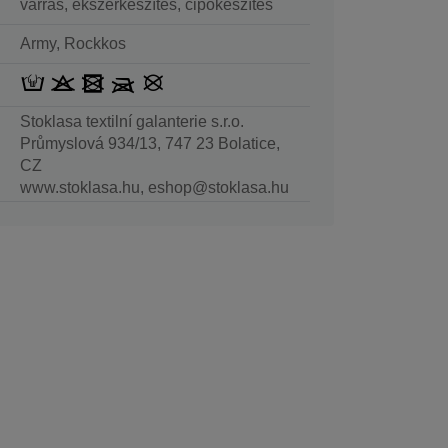
varrás, ékszerkészítés, cipőkészítés
Army, Rockkos
Stoklasa textilní galanterie s.r.o.
Průmyslová 934/13, 747 23 Bolatice,
CZ
www.stoklasa.hu, eshop@stoklasa.hu