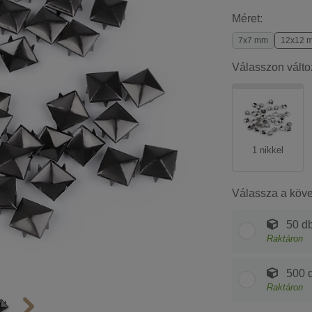
Méret:
7x7 mm
12x12 
Válasszon válto
1 nikkel
Válassza a köv
50 db
Raktáron
500 d
Raktáron