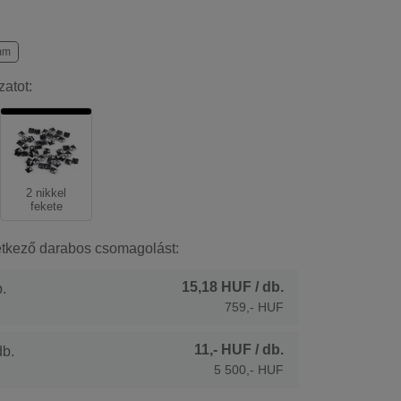
mm
zatot:
2 nikkel
fekete
etkező darabos csomagolást:
15,18 HUF
/ db.
.
759,- HUF
11,- HUF
/ db.
b.
5 500,- HUF