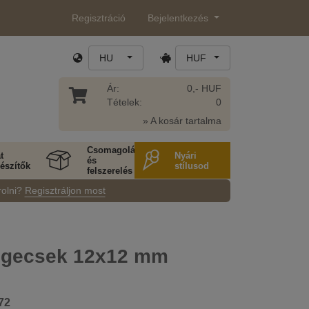
Regisztráció
Bejelentkezés
HU
HUF
Ár:
0,- HUF
Tételek:
0
» A kosár tartalma
Csomagolás
t
Nyári
és
észítők
stílusod
felszerelés
rolni?
Regisztráljon most
gecsek 12x12 mm
72