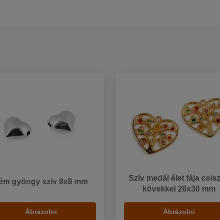
Szív medál élet fája csisz
ém gyöngy szív 8x8 mm
kövekkel 26x30 mm
Ábrázolni
Ábrázolni