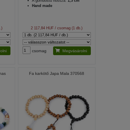
A gombostű hossza:
1,5 cm
Hand made
.)
2 117,84 HUF
/ csomag (1 db.)
olni
csomag
Megvásárolni
lmas
Fa karkötő Japa Mala 370568