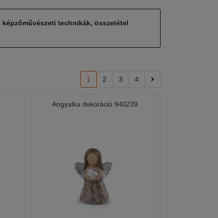
, képzőművészeti technikák, összetétel
1
2
3
4
Angyalka dekoráció 940239