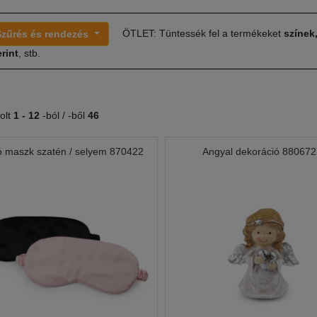
ÖTLET: Tüntessék fel a termékeket
színek
Szűrés és rendezés
rint
, stb.
olt
1 -
12
-ból / -ből
46
ó maszk szatén / selyem 870422
Angyal dekoráció 880672