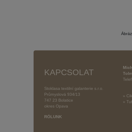
Ábráz
Mich
KAPCSOLAT
Tol
Tele
Stoklasa textilní galanterie s.r.o.
Průmyslová 934/13
» Ci
747 23 Bolatice
» Tut
okres Opava
RÓLUNK