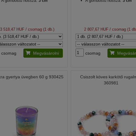
A gombostű hossza:
3 cm
A gombostű hossza:
3 cm
3 518,47 HUF
/ csomag (1 db.)
2 807,67 HUF
/ csomag (1 db
csomag
Megvásárolni
csomag
Megvásár
ra gyertya üvegben 60 g 930425
Csiszolt köves karkötő ruga
360981