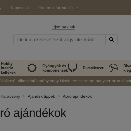
y
Kapcsolat
Fontos információk
Írjon nekünk
Hobby
Gyöngyök és
Diva
kreatív
Divatékszer
komponensek
kieg
kellékek
állalkozó, állami intézmény vagy iskola, és szeretne nagyker áron vásá
Karácsony
Ajándék tippek
Apró ajándékok
ró ajándékok