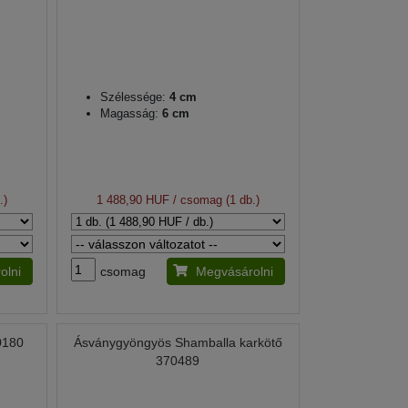
Szélessége:
4 cm
Magasság:
6 cm
.)
1 488,90 HUF
/ csomag (1 db.)
olni
csomag
Megvásárolni
0180
Ásványgyöngyös Shamballa karkötő
370489