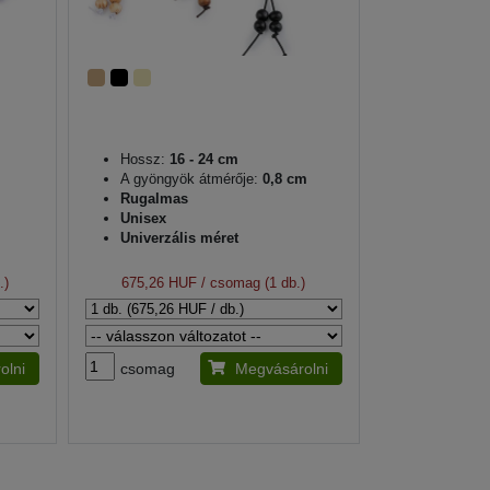
Hossz:
16 - 24 cm
A gyöngyök átmérője:
0,8 cm
Rugalmas
Unisex
Univerzális méret
.)
675,26 HUF
/ csomag (1 db.)
olni
csomag
Megvásárolni