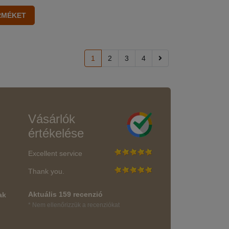
1
2
3
4
Vásárlók
értékelése
Excellent service
Thank you.
Aktuális 159 recenzió
ak
* Nem ellenőrizzük a recenziókat