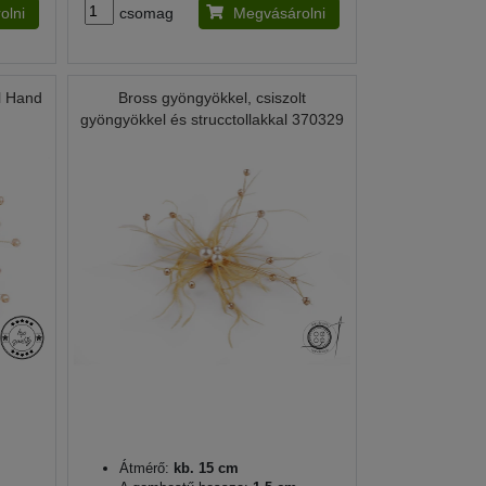
olni
csomag
Megvásárolni
l Hand
Bross gyöngyökkel, csiszolt
gyöngyökkel és strucctollakkal 370329
Átmérő:
kb. 15 cm