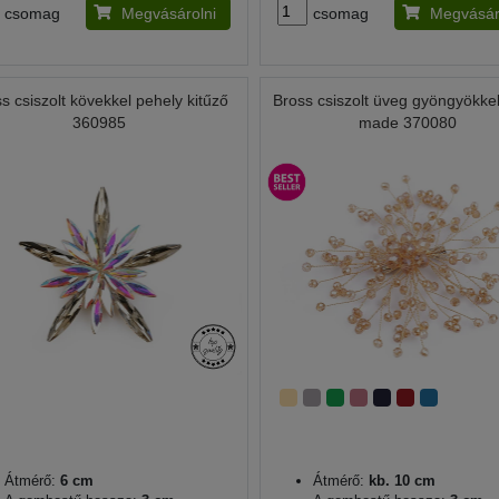
csomag
Megvásárolni
csomag
Megvásár
s csiszolt kövekkel pehely kitűző
Bross csiszolt üveg gyöngyökke
360985
made 370080
Átmérő:
6 cm
Átmérő:
kb. 10 cm