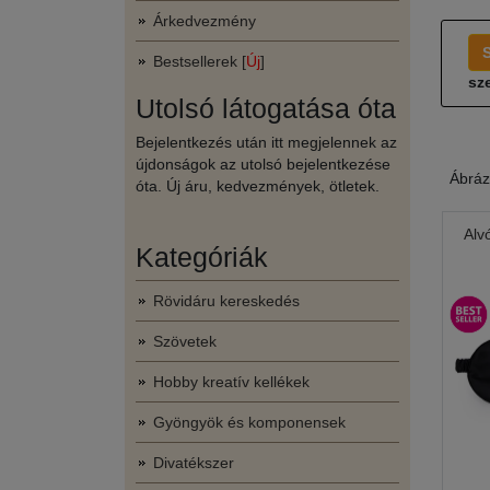
Árkedvezmény
Bestsellerek [
Új
]
sze
Utolsó látogatása óta
Bejelentkezés után itt megjelennek az
újdonságok az utolsó bejelentkezése
Ábráz
óta. Új áru, kedvezmények, ötletek.
Alv
Kategóriák
Rövidáru kereskedés
Szövetek
Hobby kreatív kellékek
Gyöngyök és komponensek
Divatékszer