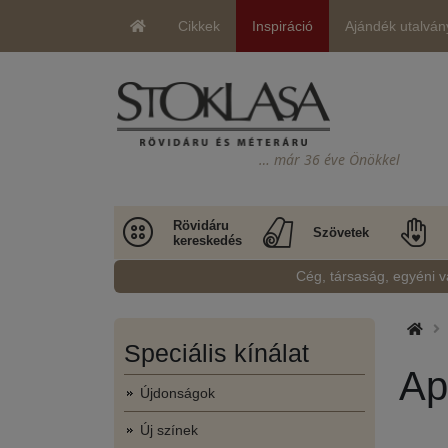
Cikkek
Inspiráció
Ajándék utalván
… már 36 éve Önökkel
Rövidáru
Szövetek
kereskedés
Cég, társaság, egyéni v
Speciális kínálat
Ap
Újdonságok
Új színek