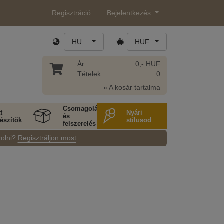
Regisztráció
Bejelentkezés
HU
HUF
Ár:
0,- HUF
Tételek:
0
» A kosár tartalma
Csomagolás
t
Nyári
és
észítők
stílusod
felszerelés
rolni?
Regisztráljon most