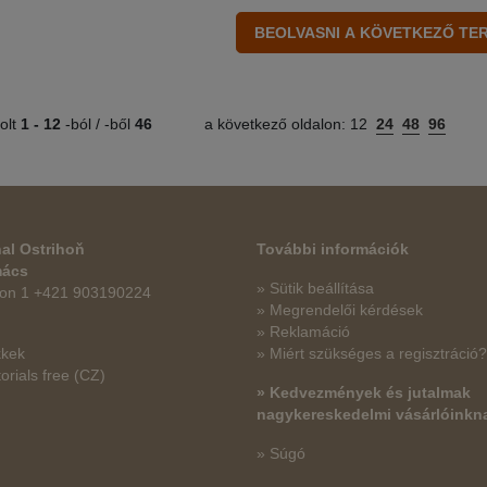
olt
1 -
12
-ból / -ből
46
a következő oldalon:
12
24
48
96
al Ostrihoň
További információk
mács
» Sütik beállítása
fon 1 +421 903190224
» Megrendelői kérdések
» Reklamáció
kkek
» Miért szükséges a regisztráció?
orials free
(CZ)
» Kedvezmények és jutalmak
nagykereskedelmi vásárlóinkn
» Súgó