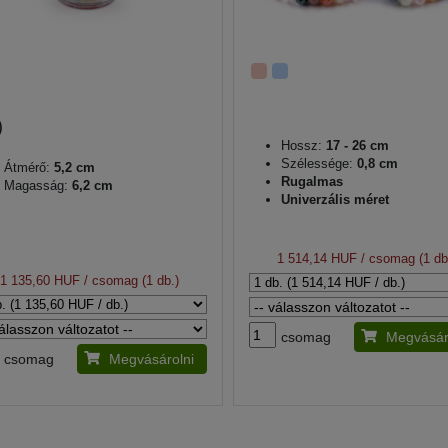
Hossz:
17 - 26 cm
Szélessége:
0,8 cm
Átmérő:
5,2 cm
Rugalmas
Magasság:
6,2 cm
Univerzális méret
1 514,14 HUF
/ csomag (1 db
1 135,60 HUF
/ csomag (1 db.)
csomag
Megvásár
csomag
Megvásárolni