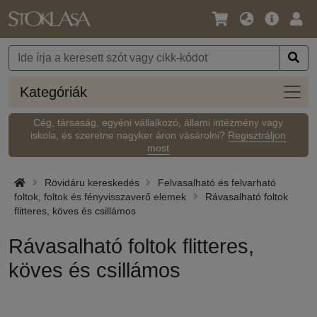
Nyelv
Fő
Beje
/
ajánlat
Pénznem
Kateg
Kategóriák
Cég, társaság, egyéni vállalkozó, állami intézmény vagy
iskola, és szeretne nagyker áron vásárolni?
Regisztráljon
most
Rövidáru kereskedés
Felvasalható és felvarható
foltok, foltok és fényvisszaverő elemek
Rávasalható foltok
flitteres, köves és csillámos
Rávasalható foltok flitteres,
köves és csillámos