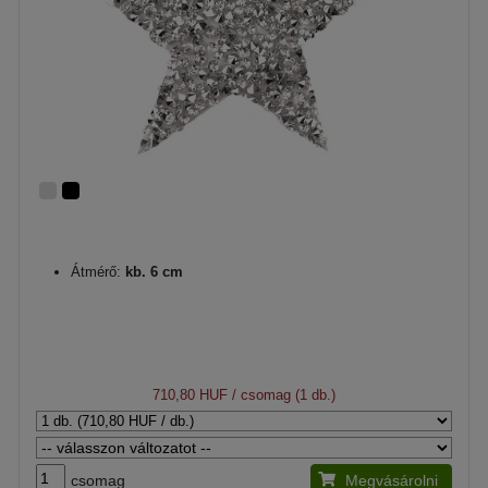
Átmérő:
kb. 6 cm
710,80 HUF
/ csomag (1 db.)
csomag
Megvásárolni