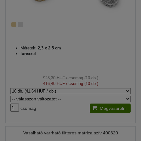
Méretek:
2,3 x 2,5 cm
lurexxel
925,30 HUF
/ csomag (10 db.)
416,40 HUF
/ csomag (10 db.)
csomag
Megvásárolni
Vasalható varrható flitteres matrica szív 400320