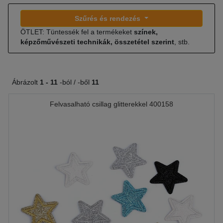
Szűrés és rendezés
ÖTLET: Tüntessék fel a termékeket
színek,
képzőművészeti technikák, összetétel szerint
, stb.
Ábrázolt
1 -
11
-ból / -ből
11
Felvasalható csillag glitterekkel 400158