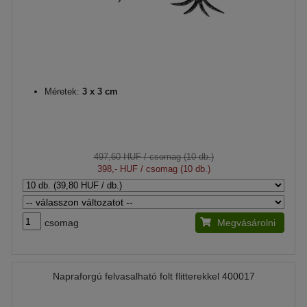
Méretek:
3 x 3 cm
497,60 HUF
/ csomag (10 db.)
398,- HUF
/ csomag (10 db.)
csomag
Megvásárolni
Napraforgú felvasalható folt flitterekkel 400017