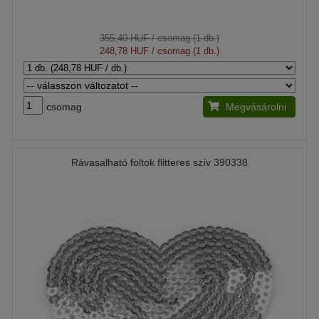
355,40 HUF
/ csomag (1 db.)
248,78 HUF
/ csomag (1 db.)
csomag
Megvásárolni
Rávasalható foltok flitteres szív 390338