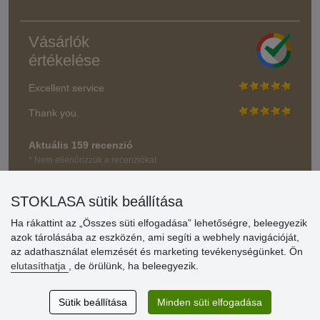
Vásárlók
értékelése
Excellent service
Thank you.
Aktuális 159 recenzió
* Nem ellenőrizzük a recenziókat
STOKLASA sütik beállítása
Ha rákattint az „Összes süti elfogadása” lehetőségre, beleegyezik
azok tárolásába az eszközén, ami segíti a webhely navigációját,
az adathasználat elemzését és marketing tevékenységünket. Ön
elutasíthatja
, de örülünk, ha beleegyezik.
Sütik beállítása
Minden süti elfogadása
© Stoklasa textilní galanterie s.r.o. 2026.