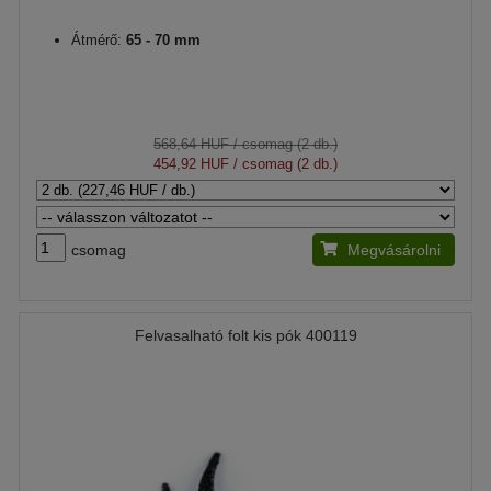
Átmérő:
65 - 70 mm
568,64 HUF
/ csomag (2 db.)
454,92 HUF
/ csomag (2 db.)
csomag
Megvásárolni
Felvasalható folt kis pók 400119