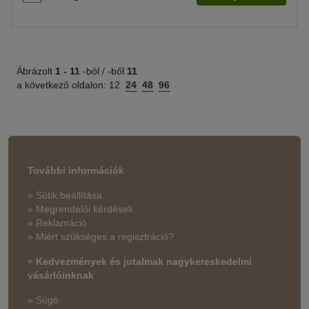
Ábrázolt
1 -
11
-ból / -ből
11
a következő oldalon:
12
24
48
96
További információk
» Sütik beállítása
» Megrendelői kérdések
» Reklamáció
» Miért szükséges a regisztráció?
» Kedvezmények és jutalmak nagykereskedelmi
vásárlóinknak
» Súgó