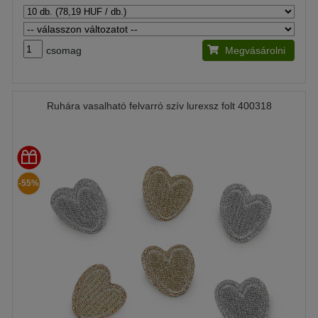
csomag
Megvásárolni
Ruhára vasalható felvarró szív lurexsz folt 400318
-55%