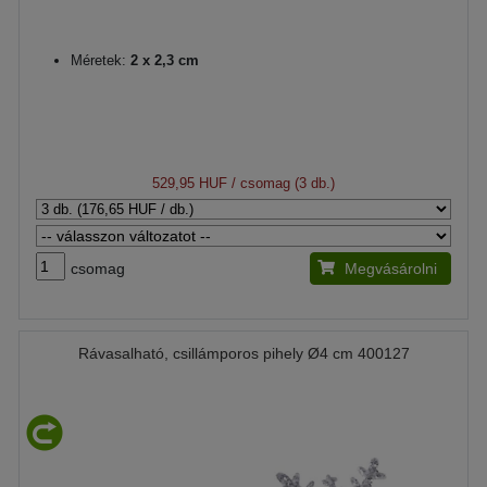
Méretek:
2 x 2,3 cm
529,95 HUF
/ csomag (3 db.)
csomag
Megvásárolni
Rávasalható, csillámporos pihely Ø4 cm 400127