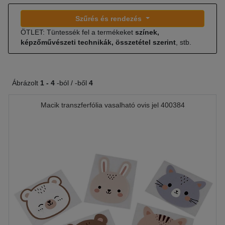
Szűrés és rendezés
ÖTLET: Tüntessék fel a termékeket
színek,
képzőművészeti technikák, összetétel szerint
, stb.
Ábrázolt
1 -
4
-ból / -ből
4
Macik transzferfólia vasalható ovis jel 400384