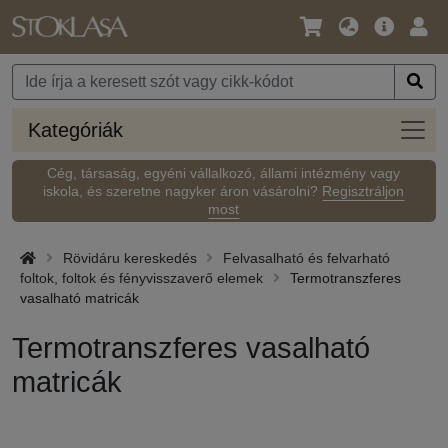
Nyelv
Fő
Beje
/
ajánlat
Pénznem
Kateg
Kategóriák
Cég, társaság, egyéni vállalkozó, állami intézmény vagy
iskola, és szeretne nagyker áron vásárolni?
Regisztráljon
most
Rövidáru kereskedés
Felvasalható és felvarható
foltok, foltok és fényvisszaverő elemek
Termotranszferes
vasalható matricák
Termotranszferes vasalható
matricák