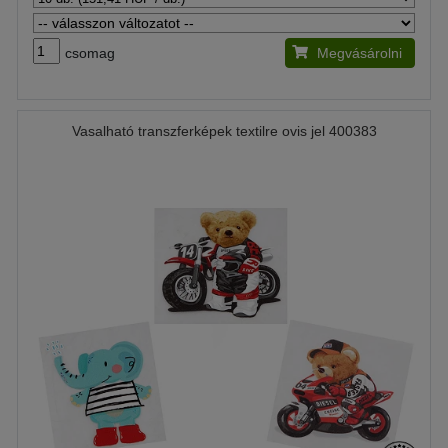
csomag
Megvásárolni
Vasalható transzferképek textilre ovis jel 400383