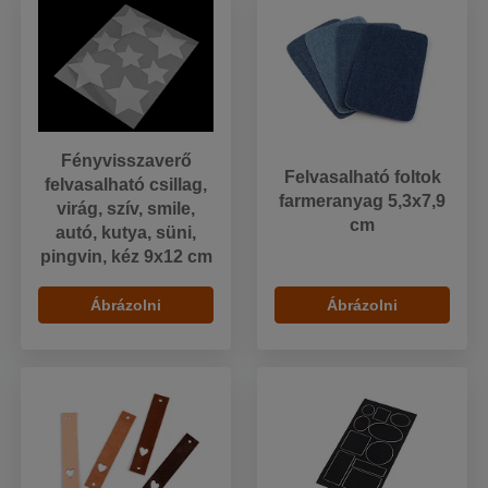
Fényvisszaverő
Felvasalható foltok
felvasalható csillag,
farmeranyag 5,3x7,9
virág, szív, smile,
cm
autó, kutya, süni,
pingvin, kéz 9x12 cm
Ábrázolni
Ábrázolni