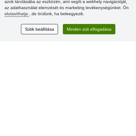
azok tárolásába az eszközén, ami segíti a webhely navigációját,
» Súgó
az adathasználat elemzését és marketing tevékenységünket. Ön
elutasíthatja
, de örülünk, ha beleegyezik.
Vásárlók
Sütik beállítása
Minden süti elfogadása
értékelése
Excellent service
Thank you.
Aktuális 159 recenzió
* Nem ellenőrizzük a recenziókat