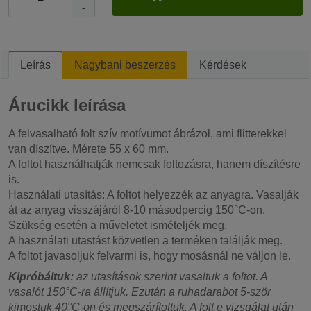
-
Leírás
Nagybani beszerzés
Kérdések
Árucikk leírása
A felvasalható folt szív motívumot ábrázol, ami flitterekkel
van díszítve. Mérete 55 x 60 mm.
A foltot használhatják nemcsak foltozásra, hanem díszítésre
is.
Használati utasítás: A foltot helyezzék az anyagra. Vasalják
át az anyag visszájáról 8-10 másodpercig 150°C-on.
Szükség esetén a műveletet ismételjék meg.
A használati utastást közvetlen a terméken találják meg.
A foltot javasoljuk felvarrni is, hogy mosásnál ne váljon le.
Kipróbáltuk:
az utasítások szerint vasaltuk a foltot. A
vasalót 150°C-ra állítjuk. Ezután a ruhadarabot 5-ször
kimostuk 40°C-on és megszárítottuk. A folt e vizsgálat után