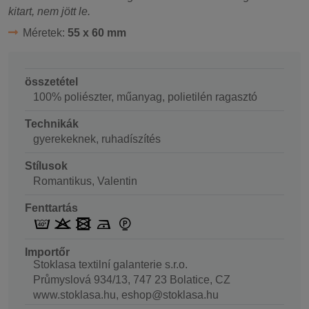
kitart, nem jött le.
Méretek:
55 x 60 mm
összetétel
100% poliészter, műanyag, polietilén ragasztó
Technikák
gyerekeknek, ruhadíszítés
Stílusok
Romantikus, Valentin
Fenttartás
Importőr
Stoklasa textilní galanterie s.r.o.
Průmyslová 934/13, 747 23 Bolatice, CZ
www.stoklasa.hu, eshop@stoklasa.hu