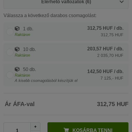
Elérhető változatok (6)
Válassza a következő darabos csomagolást:
312,75 HUF
/ db.
1 db.
Raktáron
312,75 HUF
203,57 HUF
/ db.
10 db.
Raktáron
2 035,70 HUF
50 db.
142,50 HUF
/ db.
Raktáron
7 125,- HUF
A kisebb csomagolásból készítjük el
Ár ÁFA-val
312,75 HUF
+
KOSÁRBA TENNI