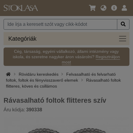
Nyelv
Fő
Beje
/
ajánlat
Pénznem
Kateg
Kategóriák
Cég, társaság, egyéni vállalkozó, állami intézmény vagy
iskola, és szeretne nagyker áron vásárolni?
Regisztráljon
most
Rövidáru kereskedés
Felvasalható és felvarható
foltok, foltok és fényvisszaverő elemek
Rávasalható foltok
flitteres, köves és csillámos
Rávasalható foltok flitteres szív
Áru kódja:
390338