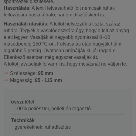
sportmezek díszítésére.
Használata:
A textil felvasalható folt nemcsak ruhák
foltozására használható, hanem díszítésként is.
Használati utasítás:
A foltot helyezzék a tiszta, száraz
ruhára. Tegyék a vasalódeszkára úgy, hogy a folt az anyag
alatt legyen Vasalják át nagyobb nyomással 8 -10
másodpercig 150 °C-on. Felvasalás után hagyják hűlni
legalább 5 percig. Óvatosan próbálják ki, jól ragad-e.
Ellenkező esetben még egyszer vasalják át.
A foltot javasoljuk felvarrni is, hogy mosásnál ne váljon le.
Szélessége:
95 mm
Magasság:
95 - 115 mm
összetétel
100% poliészter, polietilén ragasztó
Technikák
gyerekeknek, ruhadíszítés