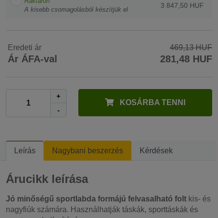
Raktáron
3 847,50 HUF
A kisebb csomagolásból készítjük el
Eredeti ár
469,13 HUF
Ár ÁFA-val
281,48 HUF
+
KOSÁRBA TENNI
-
Leírás
Nagybani beszerzés
Kérdések
Árucikk leírása
Jó minőségű sportlabda formájú felvasalható folt
kis- és
nagyfiúk számára. Használhatják táskák, sporttáskák és