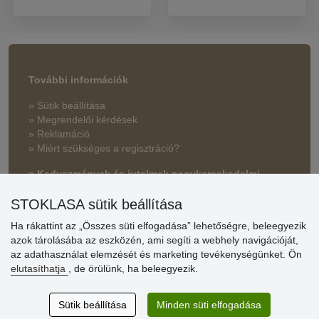
További információk
» Sütik beállítása
» Megrendelői kérdések
» Reklamáció
» Miért szükséges a regisztráció?
» Kedvezmények és jutalmak nagykereskedelmi
vásárlóinknak
STOKLASA sütik beállítása
» Súgó
Ha rákattint az „Összes süti elfogadása” lehetőségre, beleegyezik
azok tárolásába az eszközén, ami segíti a webhely navigációját,
az adathasználat elemzését és marketing tevékenységünket. Ön
Vásárlók
elutasíthatja
, de örülünk, ha beleegyezik.
értékelése
Sütik beállítása
Minden süti elfogadása
Excellent service