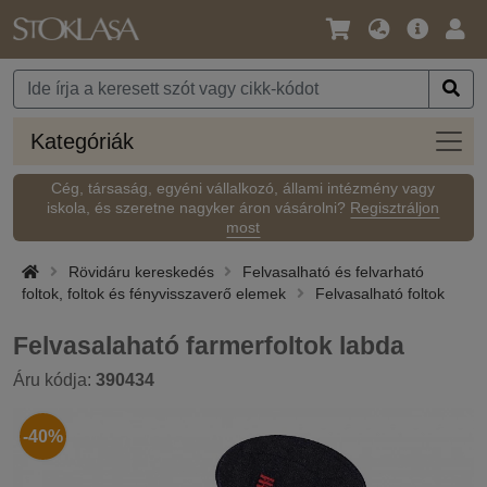
Nyelv
Fő
Beje
/
ajánlat
Pénznem
Kateg
Kategóriák
Cég, társaság, egyéni vállalkozó, állami intézmény vagy
iskola, és szeretne nagyker áron vásárolni?
Regisztráljon
most
Rövidáru kereskedés
Felvasalható és felvarható
foltok, foltok és fényvisszaverő elemek
Felvasalható foltok
Felvasalaható farmerfoltok labda
Áru kódja:
390434
-40%