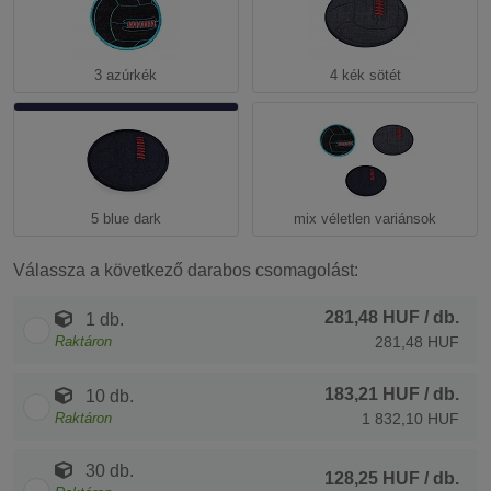
3 azúrkék
4 kék sötét
5 blue dark
mix véletlen variánsok
Válassza a következő darabos csomagolást:
281,48 HUF
/ db.
1 db.
Raktáron
281,48 HUF
183,21 HUF
/ db.
10 db.
Raktáron
1 832,10 HUF
30 db.
128,25 HUF
/ db.