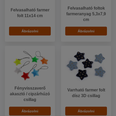
Felvasalható foltok
Felvasalható farmer
farmeranyag 5,3x7,9
folt 11x14 cm
cm
Ábrázolni
Ábrázolni
Fényvisszaverő
Varrható farmer folt
akasztó / cipzárhúzó
dísz 3D csillag
csillag
Ábrázolni
Ábrázolni