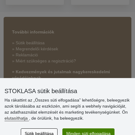
További információk
» Sütik beállítása
» Megrendelői kérdések
» Reklamáció
» Miért szükséges a regisztráció?
» Kedvezmények és jutalmak nagykereskedelmi
vásárlóinknak
» Súgó
STOKLASA sütik beállítása
Ha rákattint az „Összes süti elfogadása” lehetőségre, beleegyezik
azok tárolásába az eszközén, ami segíti a webhely navigációját,
Vásárlók
az adathasználat elemzését és marketing tevékenységünket. Ön
értékelése
elutasíthatja
, de örülünk, ha beleegyezik.
Excellent service
Sütik beállítása
Minden süti elfogadása