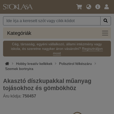
Nyelv
Fő
Beje
/
ajánlat
Pénznem
Kateg
Kategóriák
Cég, társaság, egyéni vállalkozó, állami intézmény vagy
iskola, és szeretne nagyker áron vásárolni?
Regisztráljon
most
Hobby kreatív kellékek
Polisztirol félkészáru
Szemek bortnyira
Akasztó díszkupakkal műanyag
tojásokhoz és gömbökhöz
Áru kódja:
750457