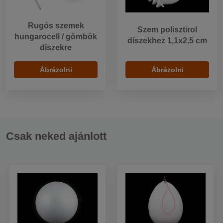
Rugós szemek
Szem polisztirol
hungarocell / gömbök
díszekhez 1,1x2,5 cm
díszekre
Ábrázolni
Ábrázolni
Csak neked ajánlott