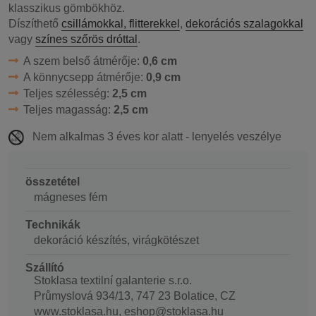
klasszikus gömbökhöz.
Díszíthető
csillámokkal, flitterekkel
,
dekorációs szalagokkal
vagy
színes szőrös dróttal
.
A szem belső átmérője:
0,6 cm
A könnycsepp átmérője:
0,9 cm
Teljes szélesség:
2,5 cm
Teljes magasság:
2,5 cm
Nem alkalmas 3 éves kor alatt - lenyelés veszélye
összetétel
mágneses fém
Technikák
dekoráció készítés, virágkötészet
Szállító
Stoklasa textilní galanterie s.r.o.
Průmyslová 934/13, 747 23 Bolatice, CZ
www.stoklasa.hu, eshop@stoklasa.hu