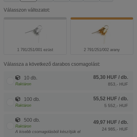
Válasszon változatot:
1 791/251/001 ezüst
2 791/251/002 arany
Válassza a következő darabos csomagolást:
85,30 HUF
/ db.
10 db.
Raktáron
853,- HUF
55,52 HUF
/ db.
100 db.
Raktáron
5 552,- HUF
500 db.
49,97 HUF
/ db.
Raktáron
24 985,- HUF
A kisebb csomagolásból készítjük el