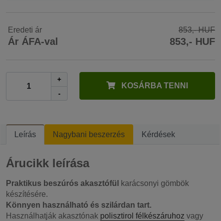
Eredeti ár
853,- HUF
Ár ÁFA-val
853,- HUF
+
KOSÁRBA TENNI
-
Leírás
Nagybani beszerzés
Kérdések
Árucikk leírása
Praktikus beszúrós akasztófül
karácsonyi gömbök
készítésére.
Könnyen használható és szilárdan tart.
Használhatják akasztónak
polisztirol félkészáruhoz
vagy