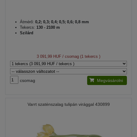
Átmérő:
0,2; 0,3; 0,4; 0,5; 0,6; 0,8 mm
Tekercs:
130 - 2100 m
Szilárd
3 091,99 HUF
/ csomag (1 tekercs )
csomag
Megvásárolni
Varrt szaténszalag tulipán virággal 430899