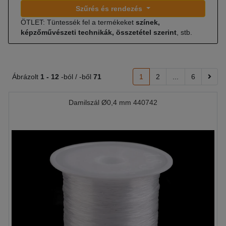
Szűrés és rendezés
ÖTLET: Tüntessék fel a termékeket
színek,
képzőművészeti technikák, összetétel szerint
, stb.
Ábrázolt
1 -
12
-ból / -ből
71
1
2
...
6
Damilszál Ø0,4 mm 440742