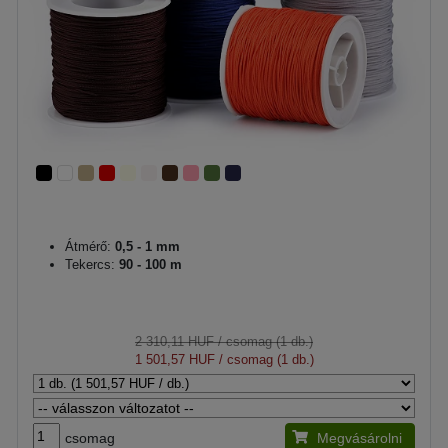
Átmérő:
0,5 - 1 mm
Tekercs:
90 - 100 m
2 310,11 HUF
/ csomag (1 db.)
1 501,57 HUF
/ csomag (1 db.)
csomag
Megvásárolni