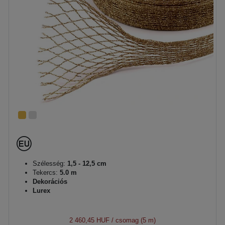
Szélesség:
1,5 - 12,5 cm
Tekercs:
5.0 m
Dekorációs
Lurex
2 460,45 HUF
/ csomag (5 m)