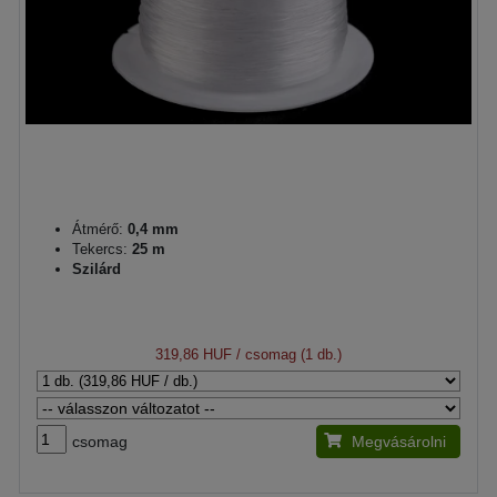
Átmérő:
0,4 mm
Tekercs:
25 m
Szilárd
319,86 HUF
/ csomag (1 db.)
csomag
Megvásárolni