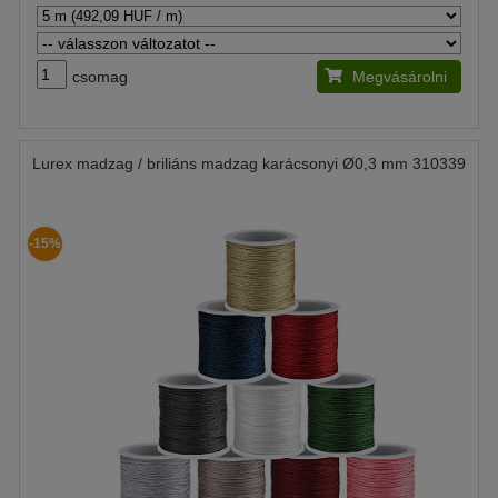
csomag
Megvásárolni
Lurex madzag / briliáns madzag karácsonyi Ø0,3 mm 310339
-15%