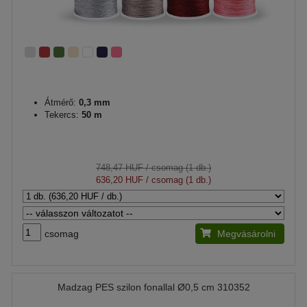
Átmérő:
0,3 mm
Tekercs:
50 m
748,47 HUF
/ csomag (1 db.)
636,20 HUF
/ csomag (1 db.)
csomag
Megvásárolni
Madzag PES szilon fonallal Ø0,5 cm 310352