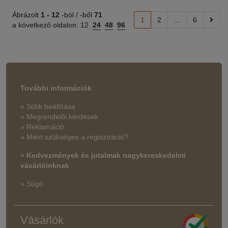
Ábrázolt
1 -
12
-ból / -ből
71
1
2
...
6
a következő oldalon:
12
24
48
96
További információk
» Sütik beállítása
» Megrendelői kérdések
» Reklamáció
» Miért szükséges a regisztráció?
» Kedvezmények és jutalmak nagykereskedelmi
vásárlóinknak
» Súgó
Vásárlók