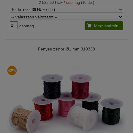
2 523,60 HUF
/ csomag (10 db.)
csomag
Megvásárolni
Fényes zsinór Ø1 mm 310338
-20%