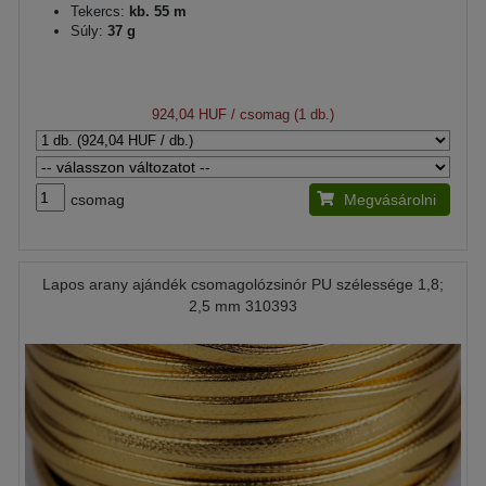
Tekercs:
kb. 55 m
Súly:
37 g
924,04 HUF
/ csomag (1 db.)
csomag
Megvásárolni
Lapos arany ajándék csomagolózsinór PU szélessége 1,8;
2,5 mm 310393