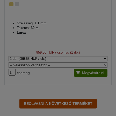
Szélesség:
1,1 mm
Tekercs:
30 m
Lurex
959,58 HUF
/ csomag (1 db.)
csomag
Megvásárolni