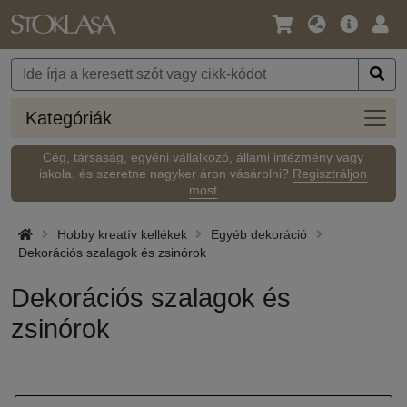
Nyelv
Fő
Beje
/
ajánlat
Pénznem
Kateg
Kategóriák
Cég, társaság, egyéni vállalkozó, állami intézmény vagy
iskola, és szeretne nagyker áron vásárolni?
Regisztráljon
most
Hobby kreatív kellékek
Egyéb dekoráció
Dekorációs szalagok és zsinórok
Dekorációs szalagok és
zsinórok