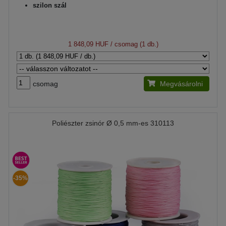
szilon szál
1 848,09 HUF
/ csomag (1 db.)
csomag
Megvásárolni
Poliészter zsinór Ø 0,5 mm-es 310113
-35%