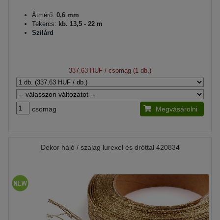
Átmérő:
0,6 mm
Tekercs:
kb. 13,5 - 22 m
Szilárd
337,63 HUF
/ csomag (1 db.)
csomag
Megvásárolni
Dekor háló / szalag lurexel és dróttal 420834