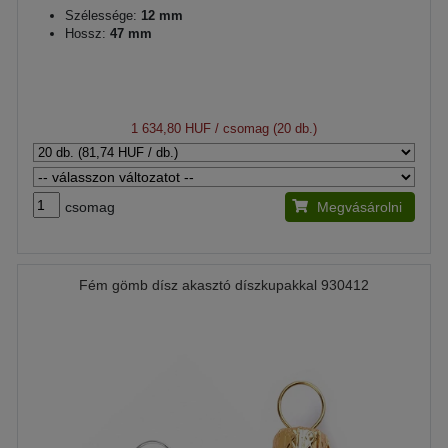
Szélessége:
12 mm
Hossz:
47 mm
1 634,80 HUF
/ csomag (20 db.)
csomag
Megvásárolni
Fém gömb dísz akasztó díszkupakkal 930412