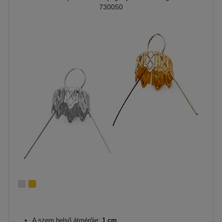
730050
A szem belső átmérője:
1 cm