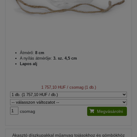
Átmérő:
8 cm
A nyílás átmérője:
3. sz. 4,5 cm
Lapos alj
1 757,10 HUF
/ csomag (1 db.)
csomag
Megvásárolni
Akasztó díszkupakkal műanyag tojásokhoz és gömbökhöz