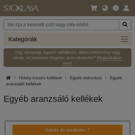
Nyelv
Fő
Beje
/
ajánlat
Pénznem
Kateg
Kategóriák
Cég, társaság, egyéni vállalkozó, állami intézmény vagy
iskola, és szeretne nagyker áron vásárolni?
Regisztráljon
most
Hobby kreatív kellékek
Egyéb dekoráció
Egyéb
aranzsáló kellékek
Egyéb aranzsáló kellékek
Szűrés és rendezés