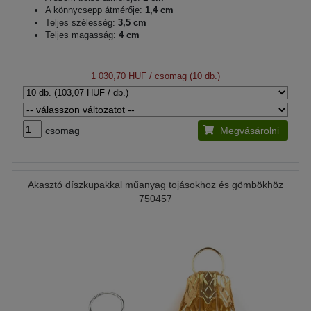
A könnycsepp átmérője:
1,4 cm
Teljes szélesség:
3,5 cm
Teljes magasság:
4 cm
1 030,70 HUF
/ csomag (10 db.)
csomag
Megvásárolni
Akasztó díszkupakkal műanyag tojásokhoz és gömbökhöz
750457