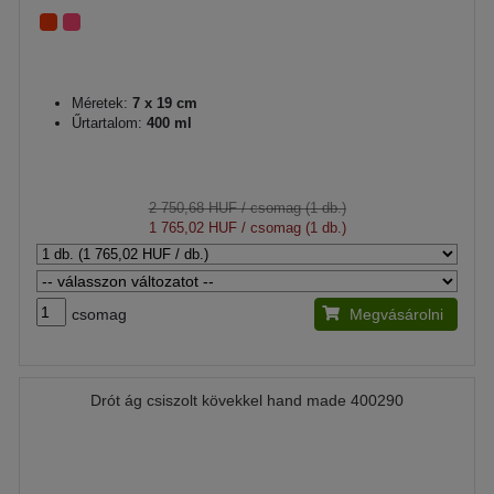
Méretek:
7 x 19 cm
Űrtartalom:
400 ml
2 750,68 HUF
/ csomag (1 db.)
1 765,02 HUF
/ csomag (1 db.)
csomag
Megvásárolni
Drót ág csiszolt kövekkel hand made 400290