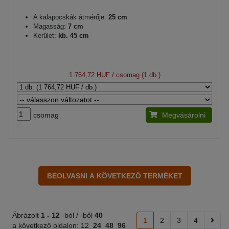
A kalapocskák átmérője:
25 cm
Magasság:
7 cm
Kerület:
kb. 45 cm
1 764,72 HUF
/ csomag (1 db.)
csomag
Megvásárolni
Ábrázolt
1 -
12
-ból / -ből
40
1
2
3
4
a következő oldalon:
12
24
48
96