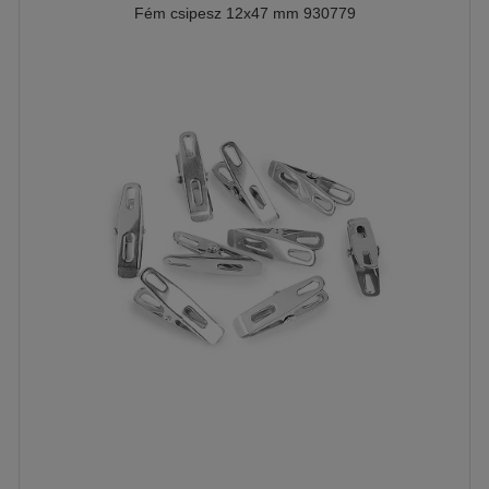
Fém csipesz 12x47 mm 930779