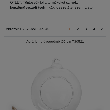
ÖTLET: Tüntessék fel a termékeket
színek,
képzőművészeti technikák, összetétel szerint
, stb.
Ábrázolt
1 -
12
-ból / -ből
40
1
2
3
4
Aerárium / üveggömb Ø8 cm 730521