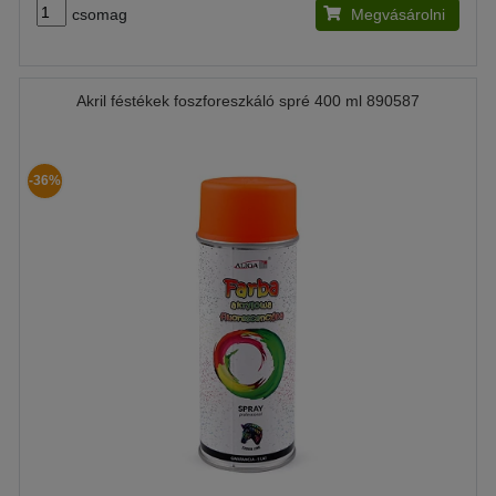
csomag
Megvásárolni
Akril féstékek foszforeszkáló spré 400 ml 890587
-36%