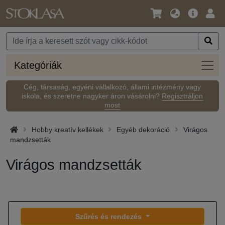
Nyelv
Fő
Beje
/
ajánlat
Pénznem
Kateg
Kategóriák
Cég, társaság, egyéni vállalkozó, állami intézmény vagy
iskola, és szeretne nagyker áron vásárolni?
Regisztráljon
most
Hobby kreatív kellékek
Egyéb dekoráció
Virágos
mandzsetták
Virágos mandzsetták
Szűrés és rendezés