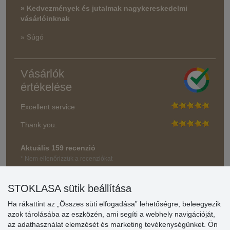
» Kedvezmények és jutalmak nagykereskedelmi
vásárlóinknak
» Súgó
Vásárlók
értékelése
Excellent service
Thank you.
Aktuális 159 recenzió
* Nem ellenőrizzük a recenziókat
STOKLASA sütik beállítása
Ha rákattint az „Összes süti elfogadása” lehetőségre, beleegyezik
azok tárolásába az eszközén, ami segíti a webhely navigációját,
az adathasználat elemzését és marketing tevékenységünket. Ön