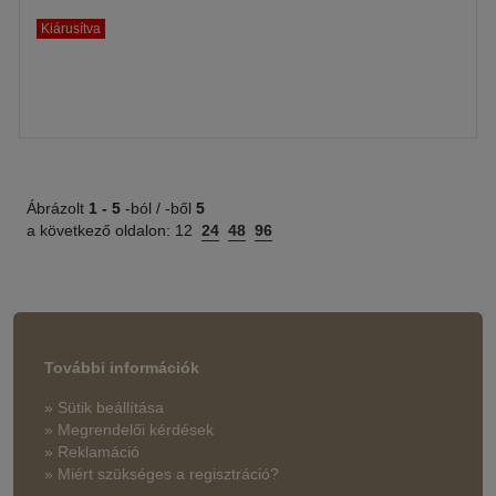
Kiárusítva
Ábrázolt
1 -
5
-ból / -ből
5
a következő oldalon:
12
24
48
96
További információk
» Sütik beállítása
» Megrendelői kérdések
» Reklamáció
» Miért szükséges a regisztráció?