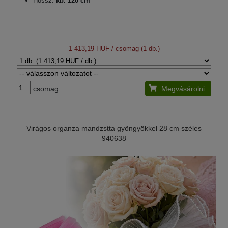
Hossz:
kb. 120 cm
1 413,19 HUF
/ csomag (1 db.)
csomag
Megvásárolni
Virágos organza mandzstta gyöngyökkel 28 cm széles
940638