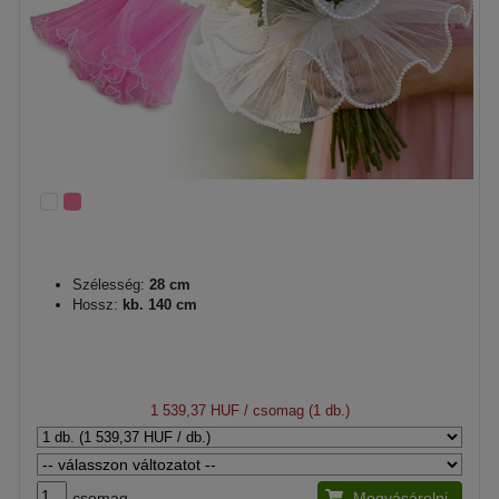
Szélesség:
28 cm
Hossz:
kb. 140 cm
1 539,37 HUF
/ csomag (1 db.)
csomag
Megvásárolni