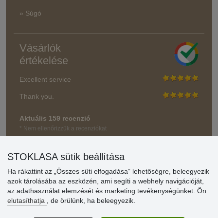
» Súgó
Vásárlók
értékelése
Excellent service
Thank you.
Aktuális 159 recenzió
* Nem ellenőrizzük a recenziókat
STOKLASA sütik beállítása
Ha rákattint az „Összes süti elfogadása” lehetőségre, beleegyezik
azok tárolásába az eszközén, ami segíti a webhely navigációját,
az adathasználat elemzését és marketing tevékenységünket. Ön
elutasíthatja
, de örülünk, ha beleegyezik.