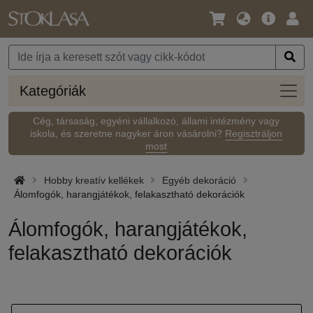
Nyelv
Fő
Beje
/
ajánlat
Pénznem
Kateg
Kategóriák
Cég, társaság, egyéni vállalkozó, állami intézmény vagy
iskola, és szeretne nagyker áron vásárolni?
Regisztráljon
most
Hobby kreatív kellékek
Egyéb dekoráció
Álomfogók, harangjátékok, felakasztható dekorációk
Álomfogók, harangjátékok,
felakasztható dekorációk