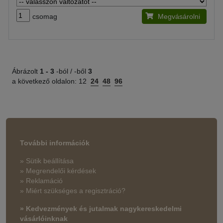
csomag
Megvásárolni
Ábrázolt
1 -
3
-ból / -ből
3
a következő oldalon:
12
24
48
96
További információk
» Sütik beállítása
» Megrendelői kérdések
» Reklamáció
» Miért szükséges a regisztráció?
» Kedvezmények és jutalmak nagykereskedelmi
vásárlóinknak