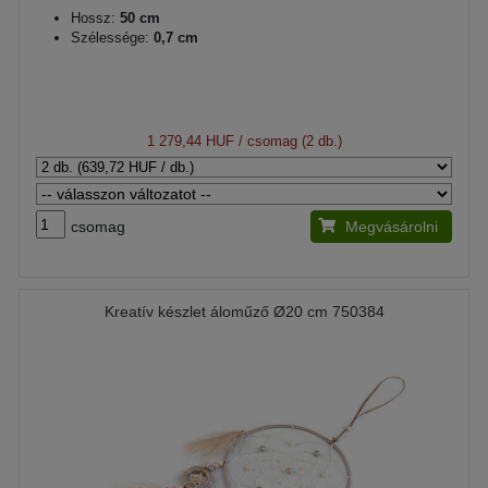
Hossz:
50 cm
Szélessége:
0,7 cm
1 279,44 HUF
/ csomag (2 db.)
csomag
Megvásárolni
Kreatív készlet áloműző Ø20 cm 750384