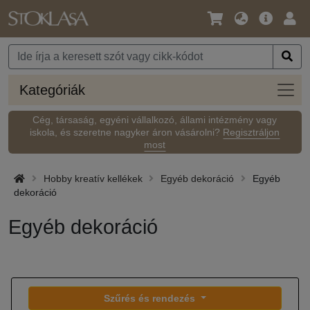
Nyelv
Fő
Beje
/
ajánlat
Pénznem
Kateg
Kategóriák
Cég, társaság, egyéni vállalkozó, állami intézmény vagy
iskola, és szeretne nagyker áron vásárolni?
Regisztráljon
most
Hobby kreatív kellékek
Egyéb dekoráció
Egyéb
dekoráció
Egyéb dekoráció
Szűrés és rendezés