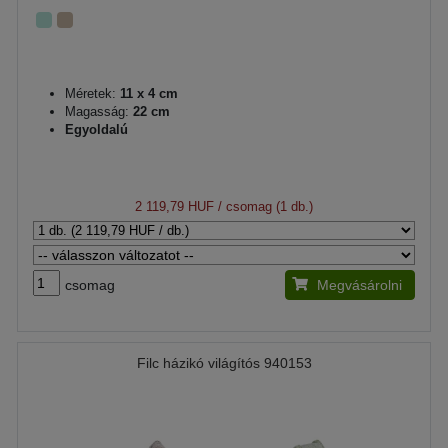
Méretek:
11 x 4 cm
Magasság:
22 cm
Egyoldalú
2 119,79 HUF
/ csomag (1 db.)
csomag
Megvásárolni
Filc házikó világítós 940153