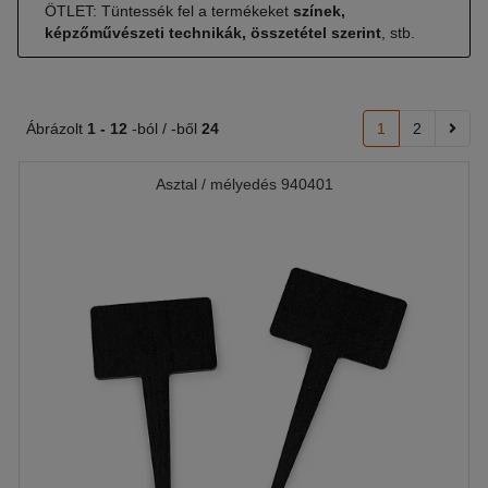
ÖTLET: Tüntessék fel a termékeket
színek,
képzőművészeti technikák, összetétel szerint
, stb.
Ábrázolt
1 -
12
-ból / -ből
24
1
2
Asztal / mélyedés 940401