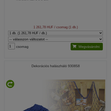
1 261,78 HUF
/ csomag (1 db.)
csomag
Megvásárolni
Dekorációs halászháló 930858