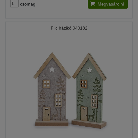
csomag
Megvásárolni
Filc házikó 940182