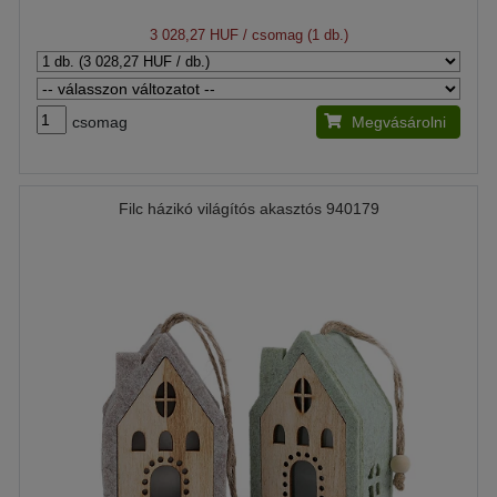
3 028,27 HUF
/ csomag (1 db.)
csomag
Megvásárolni
Filc házikó világítós akasztós 940179