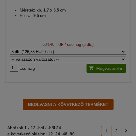
Méretek:
kb. 1,7 x 3,5 cm
Hossz:
9,5 cm
634,40 HUF
/ csomag (5 db.)
csomag
Megvásárolni
Ábrázolt
1 -
12
-ból / -ből
24
1
2
a következő oldalon:
12
24
48
96