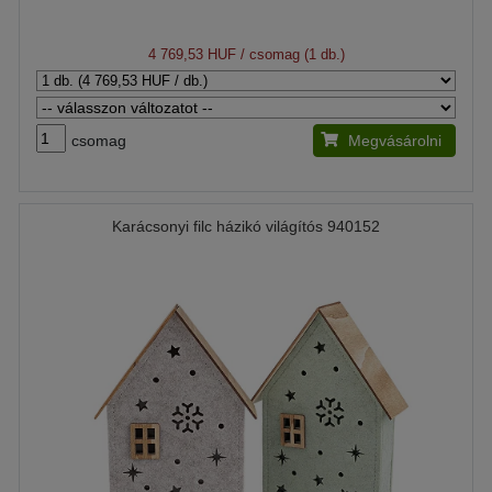
4 769,53 HUF
/ csomag (1 db.)
csomag
Megvásárolni
Karácsonyi filc házikó világítós 940152