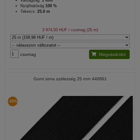
Vastagság:
1 mm
Nyújthatóság
100 %
Tekercs:
25.0 m
3 974,50 HUF
/ csomag (25 m)
csomag
Megvásárolni
Gumi sima szélesség 25 mm 440861
-30%