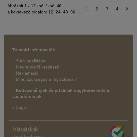
Ábrázolt
1 -
12
-ból / -ből
40
1
2
3
4
a következő oldalon:
12
24
48
96
További információk
» Sütik beállítása
» Megrendelői kérdések
» Reklamáció
» Miért szükséges a regisztráció?
» Kedvezmények és jutalmak nagykereskedelmi
vásárlóinknak
» Súgó
Vásárlók