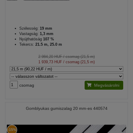
Szélesség:
19 mm
Vastagság:
1,3 mm
Nyújthatóság
107 %
Tekercs:
21.5 m, 25.0 m
2 984,20 HUF
/ csomag (21,5 m)
1 939,73 HUF
/ csomag (21,5 m)
csomag
Megvásárolni
Gomblyukas gumiszalag 20 mm-es 440574
-15%