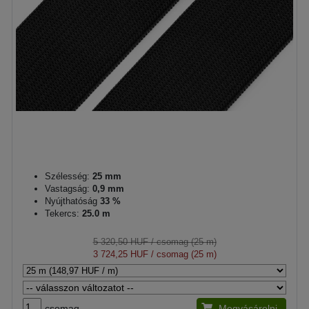
Szélesség:
25 mm
Vastagság:
0,9 mm
Nyújthatóság
33 %
Tekercs:
25.0 m
5 320,50 HUF
/ csomag (25 m)
3 724,25 HUF
/ csomag (25 m)
csomag
Megvásárolni