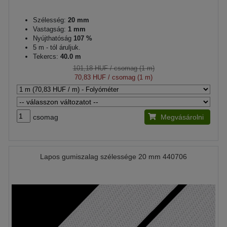
Szélesség:
20 mm
Vastagság:
1 mm
Nyújthatóság
107 %
5 m - tól áruljuk.
Tekercs:
40.0 m
101,18 HUF
/ csomag (1 m)
70,83 HUF
/ csomag (1 m)
csomag
Megvásárolni
Lapos gumiszalag szélessége 20 mm 440706