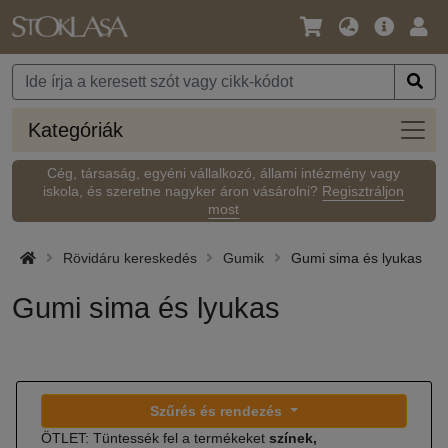
Nyelv
Fő
Beje
/
ajánlat
Pénznem
Kateg
Kategóriák
Cég, társaság, egyéni vállalkozó, állami intézmény vagy
iskola, és szeretne nagyker áron vásárolni?
Regisztráljon
most
Rövidáru kereskedés
Gumik
Gumi sima és lyukas
Gumi sima és lyukas
Szűrés és rendezés
ÖTLET: Tüntessék fel a termékeket
színek,