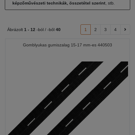
képzőművészeti technikák, összetétel szerint
, stb.
Ábrázolt
1 -
12
-ból / -ből
40
1
2
3
4
Gomblyukas gumiszalag 15-17 mm-es 440503