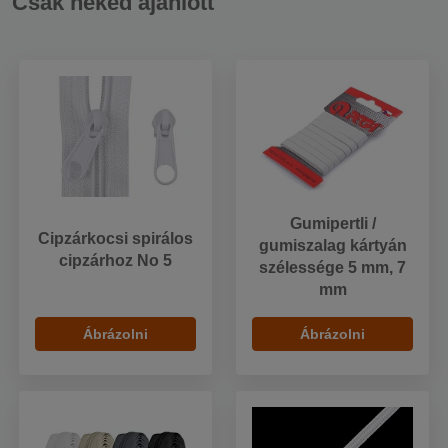
Csak neked ajánlott
Gumipertli /
Cipzárkocsi spirálos
gumiszalag kártyán
cipzárhoz No 5
szélessége 5 mm, 7
mm
Ábrázolni
Ábrázolni