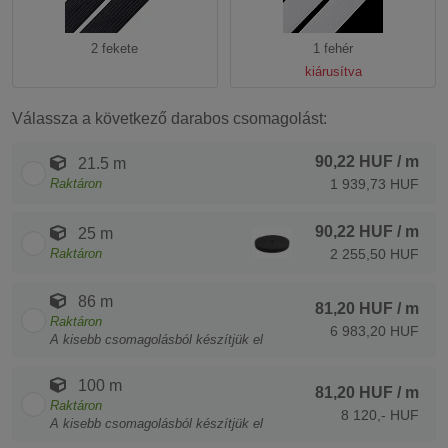
2 fekete
1 fehér
kiárusítva
Válassza a következő darabos csomagolást:
90,22 HUF
/ m
21.5 m
Raktáron
1 939,73 HUF
90,22 HUF
/ m
25 m
Raktáron
2 255,50 HUF
86 m
81,20 HUF
/ m
Raktáron
6 983,20 HUF
A kisebb csomagolásból készítjük el
100 m
81,20 HUF
/ m
Raktáron
8 120,- HUF
A kisebb csomagolásból készítjük el