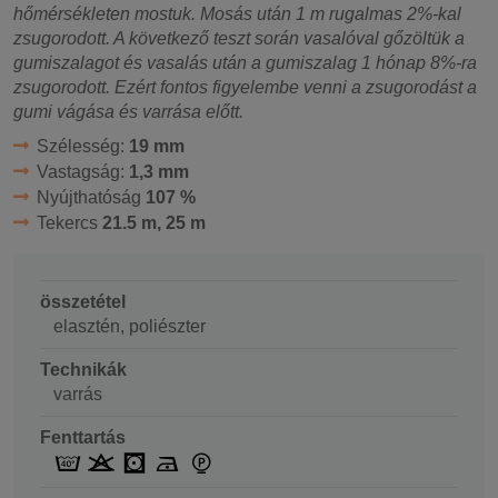
hőmérsékleten mostuk. Mosás után 1 m rugalmas 2%-kal
zsugorodott. A következő teszt során vasalóval gőzöltük a
gumiszalagot és vasalás után a gumiszalag 1 hónap 8%-ra
zsugorodott. Ezért fontos figyelembe venni a zsugorodást a
gumi vágása és varrása előtt.
Szélesség:
19 mm
Vastagság:
1,3 mm
Nyújthatóság
107 %
Tekercs
21.5 m, 25 m
összetétel
elasztén, poliészter
Technikák
varrás
Fenttartás