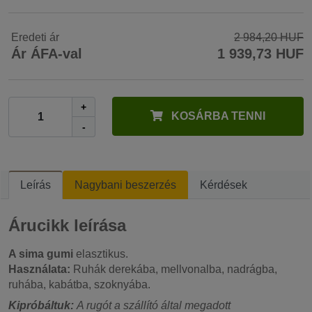
Eredeti ár
2 984,20 HUF
Ár ÁFA-val
1 939,73 HUF
+
KOSÁRBA TENNI
-
Leírás
Nagybani beszerzés
Kérdések
Árucikk leírása
A sima gumi
elasztikus.
Használata:
Ruhák derekába, mellvonalba, nadrágba,
ruhába, kabátba, szoknyába.
Kipróbáltuk:
A rugót a szállító által megadott