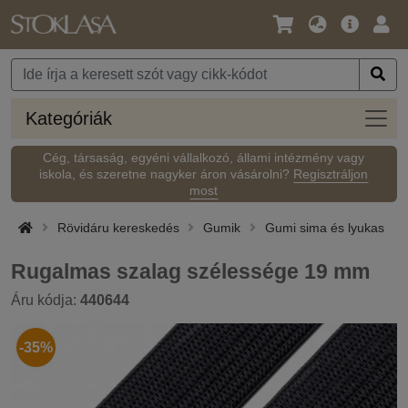
Nyelv
Fő
Beje
/
ajánlat
Pénznem
Kateg
Kategóriák
Cég, társaság, egyéni vállalkozó, állami intézmény vagy
iskola, és szeretne nagyker áron vásárolni?
Regisztráljon
most
Rövidáru kereskedés
Gumik
Gumi sima és lyukas
Rugalmas szalag szélessége 19 mm
Áru kódja:
440644
-35%