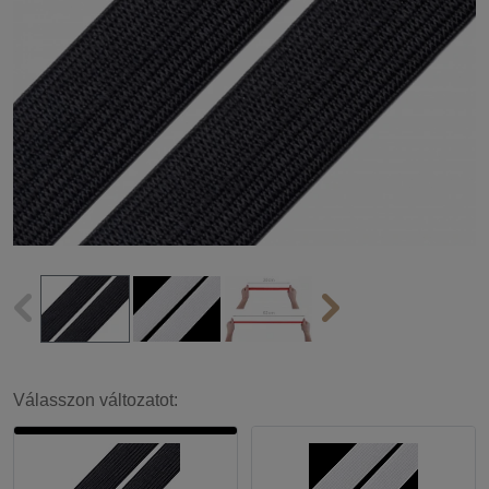
Válasszon változatot: