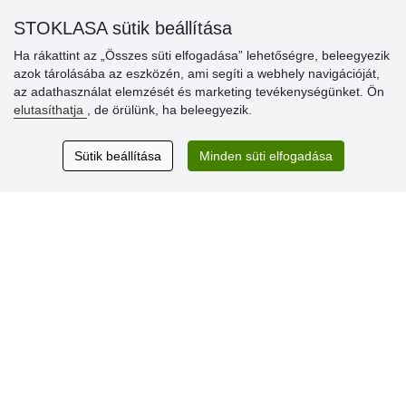
» Kedvezmények és jutalmak nagykereskedelmi
STOKLASA sütik beállítása
vásárlóinknak
Ha rákattint az „Összes süti elfogadása” lehetőségre, beleegyezik
» Súgó
azok tárolásába az eszközén, ami segíti a webhely navigációját,
az adathasználat elemzését és marketing tevékenységünket. Ön
elutasíthatja
, de örülünk, ha beleegyezik.
Vásárlók
értékelése
Sütik beállítása
Minden süti elfogadása
Excellent service
Thank you.
Aktuális 159 recenzió
* Nem ellenőrizzük a recenziókat