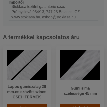
Importőr
Stoklasa textilní galanterie s.r.o.
Průmyslová 934/13, 747 23 Bolatice, CZ
www.stoklasa.hu, eshop@stoklasa.hu
A termékkel kapcsolatos áru
Lapos gumiszalag 20
Gumi sima
mm-es szövött szines
szélessége 45 mm
CSEH TERMÉK