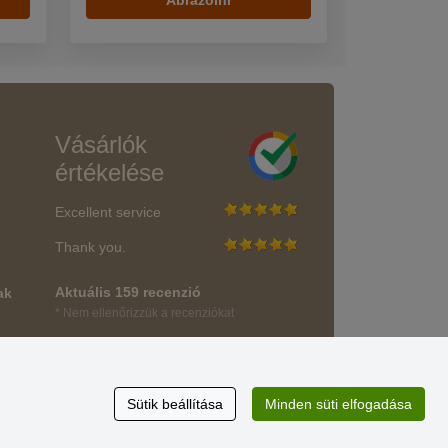
Ábrázolni
Vásárlók
értékelése
Excellent service
Thank you.
Aktuális 159 recenzió
ak
* Nem ellenőrizzük a recenziókat
Sütik beállítása
Minden süti elfogadása