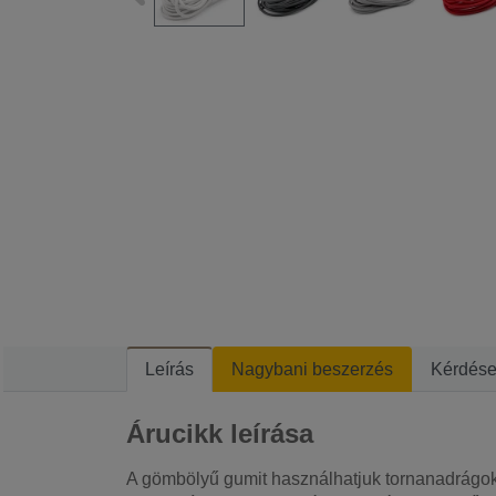
Leírás
Nagybani beszerzés
Kérdés
Árucikk leírása
A gömbölyű gumit használhatjuk tornanadrágok