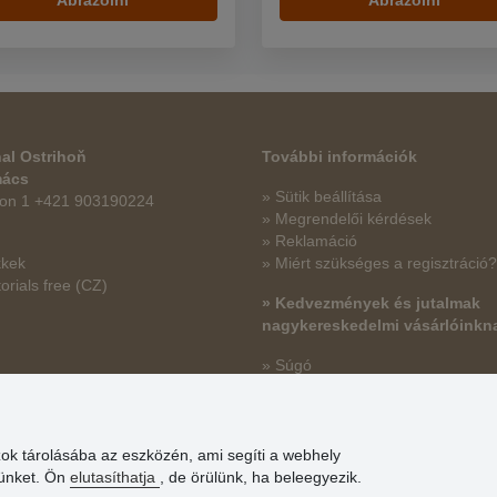
Ábrázolni
al Ostrihoň
További információk
mács
» Sütik beállítása
fon 1 +421 903190224
» Megrendelői kérdések
» Reklamáció
kkek
» Miért szükséges a regisztráció?
orials free
(CZ)
» Kedvezmények és jutalmak
nagykereskedelmi vásárlóinkn
» Súgó
zok tárolásába az eszközén, ami segíti a webhely
günket. Ön
elutasíthatja
, de örülünk, ha beleegyezik.