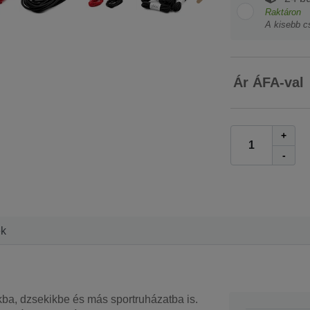
Raktáron
A kisebb c
Ár ÁFA-val
+
-
ek
ba, dzsekikbe és más sportruházatba is.