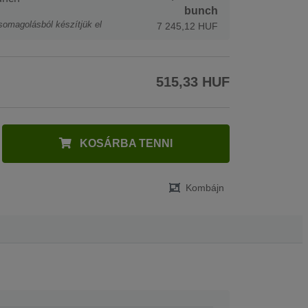
bunch
somagolásból készítjük el
7 245,12 HUF
515,33 HUF
KOSÁRBA TENNI
Kombájn