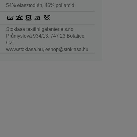
54% elasztodién, 46% poliamid
Stoklasa textilní galanterie s.r.o.
Průmyslová 934/13, 747 23 Bolatice,
CZ
www.stoklasa.hu, eshop@stoklasa.hu