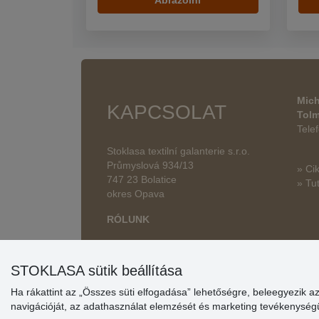
Ábrázolni
Mich
KAPCSOLAT
Tol
Tele
Stoklasa textilní galanterie s.r.o.
Průmyslová 934/13
» Ci
747 23 Bolatice
» Tut
okres Opava
RÓLUNK
STOKLASA sütik beállítása
Ha rákattint az „Összes süti elfogadása” lehetőségre, beleegyezik a
navigációját, az adathasználat elemzését és marketing tevékenysé