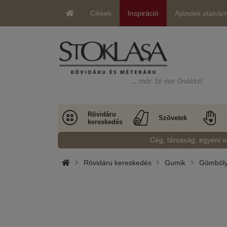
Cikkek
Inspiráció
Ajándék utalván
… már 36 éve Önökkel
Rövidáru
Szövetek
kereskedés
Cég, társaság, egyéni v
Rövidáru kereskedés
Gumik
Gömböly