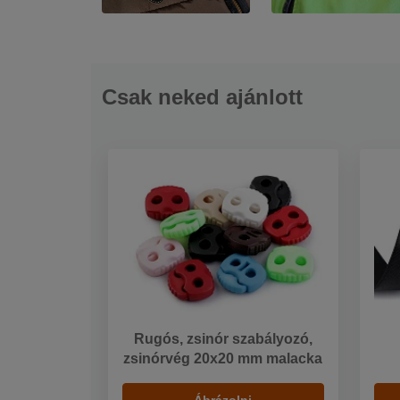
Csak neked ajánlott
Rugós, zsinór szabályozó,
zsinórvég 20x20 mm malacka