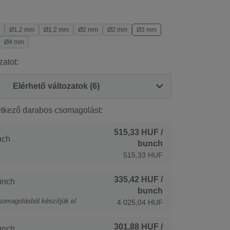
Ø1,2 mm
Ø1,2 mm
Ø2 mm
Ø2 mm
Ø3 mm
Ø4 mm
zatot:
Elérhető változatok (6)
etkező darabos csomagolást:
515,33 HUF
/
nch
bunch
515,33 HUF
335,42 HUF
/
unch
bunch
somagolásból készítjük el
4 025,04 HUF
301,88 HUF
/
unch