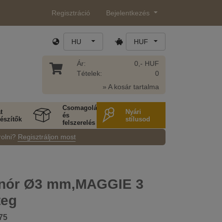
Regisztráció
Bejelentkezés
HU
HUF
Ár:
0,- HUF
Tételek:
0
» A kosár tartalma
Csomagolás
t
Nyári
és
észítők
stílusod
felszerelés
rolni?
Regisztráljon most
nór Ø3 mm,MAGGIE 3
teg
75