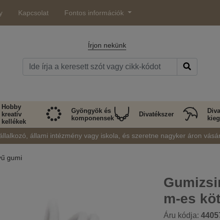
y
Kapcsolat
Fontos információk
Írjon nekünk
Hobby
Gyöngyök és
Diva
kreatív
Divatékszer
komponensek
kieg
kellékek
állalkozó, állami intézmény vagy iskola, és szeretne nagyker áron vásá
ű gumi
Gumizsi
m-es kö
Áru kódja:
4405