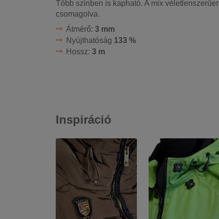
Több színben is kapható. A mix véletlenszerűen 
csomagolva.
Átmérő:
3 mm
Nyújthatóság
133 %
Hossz:
3 m
Inspiráció