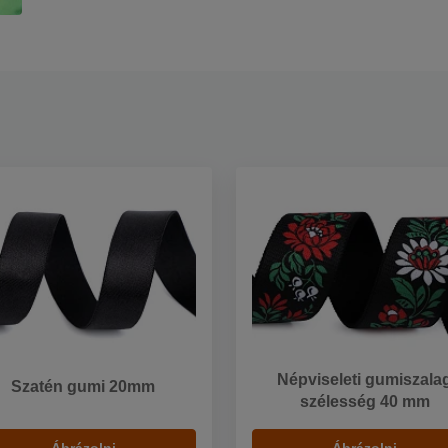
Népviseleti gumiszala
Szatén gumi 20mm
szélesség 40 mm
Ábrázolni