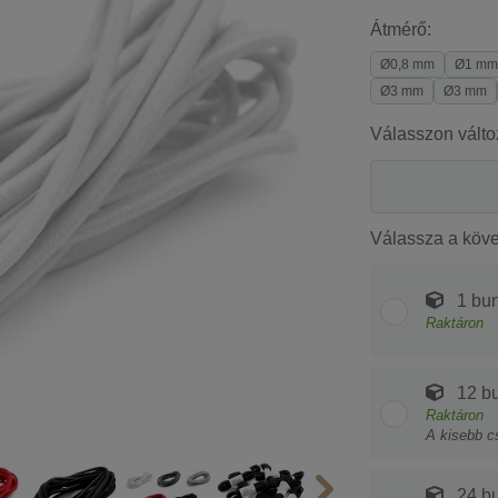
Átmérő:
Ø0,8 mm
Ø1 mm
Ø3 mm
Ø3 mm
Válasszon válto
Válassza a köv
1 bu
Raktáron
12 b
Raktáron
A kisebb c
24 b