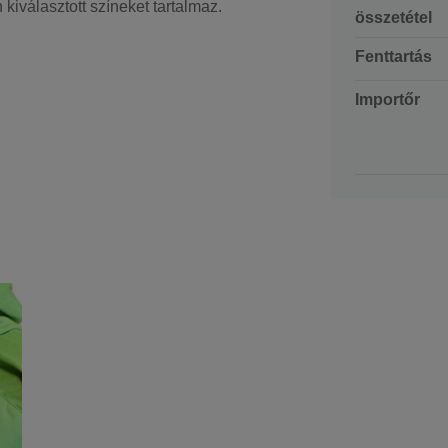
kiválasztott színeket tartalmaz.
összetétel
Fenttartás
Importőr