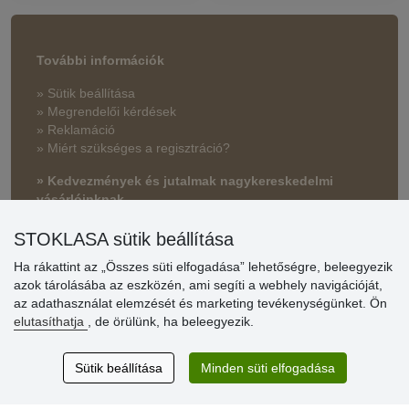
További információk
» Sütik beállítása
» Megrendelői kérdések
» Reklamáció
» Miért szükséges a regisztráció?
» Kedvezmények és jutalmak nagykereskedelmi
vásárlóinknak
» Súgó
STOKLASA sütik beállítása
Ha rákattint az „Összes süti elfogadása” lehetőségre, beleegyezik
azok tárolásába az eszközén, ami segíti a webhely navigációját,
Vásárlók
az adathasználat elemzését és marketing tevékenységünket. Ön
értékelése
elutasíthatja
, de örülünk, ha beleegyezik.
Excellent service
Sütik beállítása
Minden süti elfogadása
Thank you.