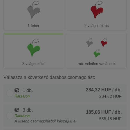
1 fehér
2 világos piros
3 világoszöld
mix véletlen variánsok
Válassza a következő darabos csomagolást:
284,32 HUF
/ db.
1 db.
Raktáron
284,32 HUF
3 db.
185,06 HUF
/ db.
Raktáron
555,18 HUF
A kisebb csomagolásból készítjük el