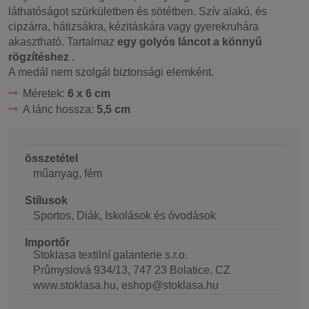
láthatóságot szürkületben és sötétben. Szív alakú, és
cipzárra, hátizsákra, kézitáskára vagy gyerekruhára
akasztható. Tartalmaz
egy golyós láncot a könnyű
rögzítéshez
.
A medál nem szolgál biztonsági elemként.
Méretek:
6 x 6 cm
A lánc hossza:
5,5 cm
összetétel
műanyag, fém
Stílusok
Sportos, Diák, Iskolások és óvodások
Importőr
Stoklasa textilní galanterie s.r.o.
Průmyslová 934/13, 747 23 Bolatice, CZ
www.stoklasa.hu, eshop@stoklasa.hu