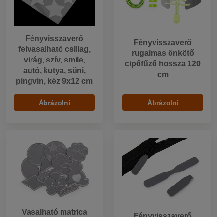
Fényvisszaverő
Fényvisszaverő
felvasalható csillag,
rugalmas önkötő
virág, szív, smile,
cipőfűző hossza 120
autó, kutya, süni,
cm
pingvin, kéz 9x12 cm
Ábrázolni
Ábrázolni
Vasalható matrica
Fényvisszaverő