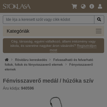
Nyelv
Fő
Beje
/
ajánlat
Pénznem
Kateg
Kategóriák
Cég, társaság, egyéni vállalkozó, állami intézmény vagy
iskola, és szeretne nagyker áron vásárolni?
Regisztráljon
most
Rövidáru kereskedés
Felvasalható és felvarható
foltok, foltok és fényvisszaverő elemek
Fényvisszaverő
elemek
Fénvisszaverő medál / húzóka szív
Áru kódja:
940596