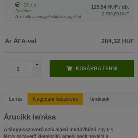
20 db.
129,54 HUF
/ db.
Raktáron
2 590,80 HUF
A kisebb csomagolásból készítjük el
Ár ÁFA-val
284,32 HUF
+
KOSÁRBA TENNI
-
Leírás
Nagybani beszerzés
Kérdések
Árucikk leírása
A fényvisszaverő szív alakú medál/húzó
egy kis
fényvisszaverő kiegészítő, amely segít növelni a