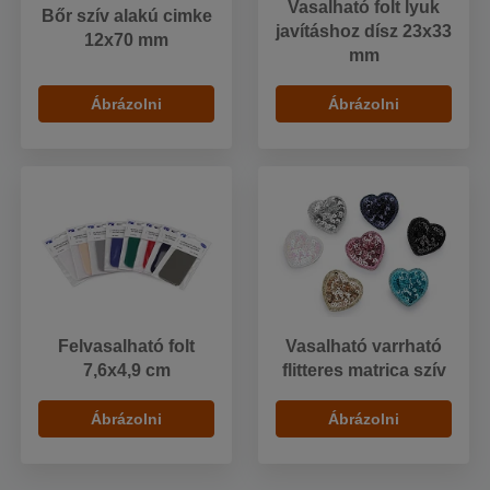
Vasalható folt lyuk
Bőr szív alakú cimke
javításhoz dísz 23x33
12x70 mm
mm
Ábrázolni
Ábrázolni
Felvasalható folt
Vasalható varrható
7,6x4,9 cm
flitteres matrica szív
Ábrázolni
Ábrázolni