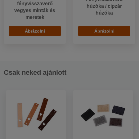
fényvisszaverő
húzóka / cipzár
vegyes minták és
húzóka
meretek
Ábrázolni
Ábrázolni
Csak neked ajánlott