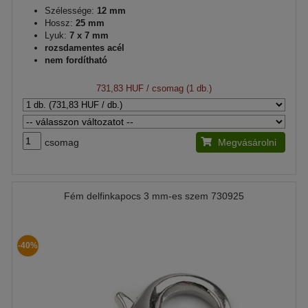
Szélessége:
12 mm
Hossz:
25 mm
Lyuk:
7 x 7 mm
rozsdamentes acél
nem fordítható
731,83 HUF
/ csomag (1 db.)
csomag
Megvásárolni
Fém delfinkapocs 3 mm-es szem 730925
-40%