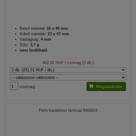
Belső méretek
16 x 40 mm
Külső méretek:
23 x 47 mm
Vastagság:
4 mm
Súly:
3,7 g
nem fordítható
462,02 HUF
/ csomag (2 db.)
csomag
Megvásárolni
Fém karabiner lánccal 900603