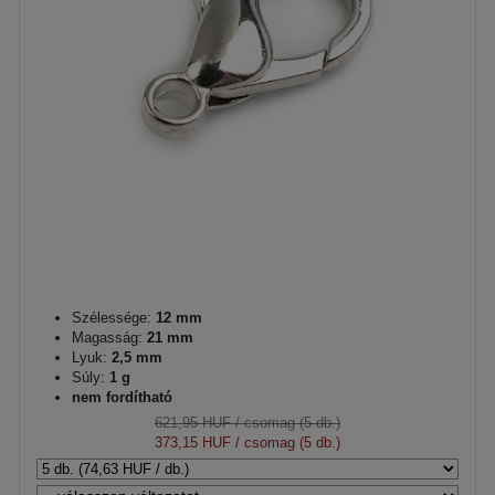
Szélessége:
12 mm
Magasság:
21 mm
Lyuk:
2,5 mm
Súly:
1 g
nem fordítható
621,95 HUF
/ csomag (5 db.)
373,15 HUF
/ csomag (5 db.)