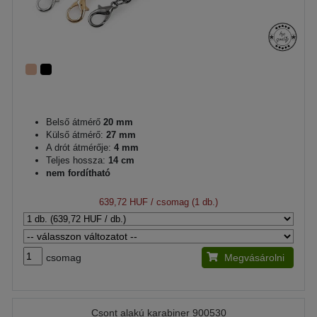
Belső átmérő
20 mm
Külső átmérő:
27 mm
A drót átmérője:
4 mm
Teljes hossza:
14 cm
nem fordítható
639,72 HUF
/ csomag (1 db.)
csomag
Megvásárolni
Csont alakú karabiner 900530