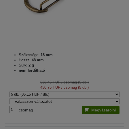
Szélessége:
18 mm
Hossz:
48 mm
Súly:
2 g
nem fordítható
538,45 HUF
/ csomag (5 db.)
430,75 HUF
/ csomag (5 db.)
csomag
Megvásárolni