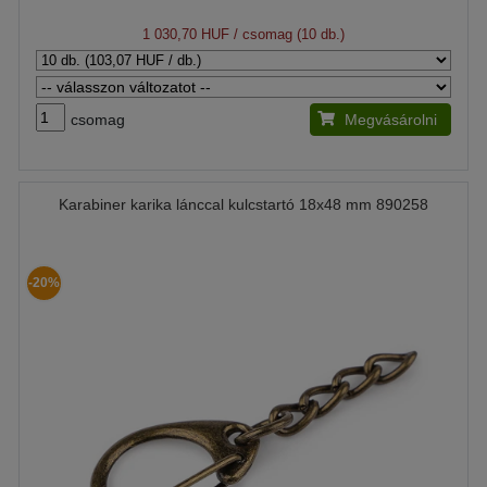
1 030,70 HUF
/ csomag (10 db.)
csomag
Megvásárolni
Karabiner karika lánccal kulcstartó 18x48 mm 890258
-20%