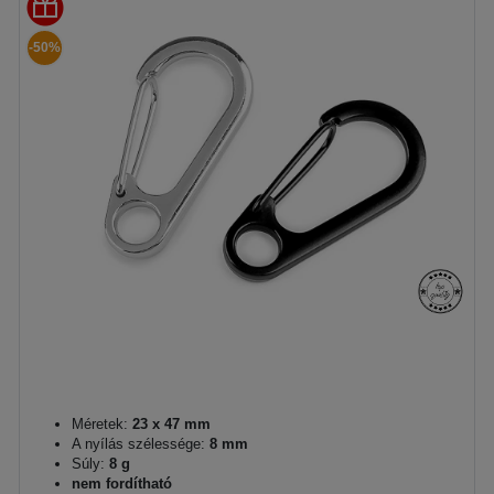
-50%
Méretek:
23 x 47 mm
A nyílás szélessége:
8 mm
Súly:
8 g
nem fordítható