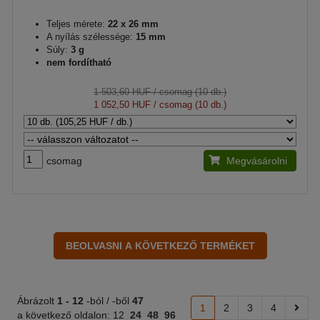
Teljes mérete:
22 x 26 mm
A nyílás szélessége:
15 mm
Súly:
3 g
nem fordítható
1 503,60 HUF
/ csomag (10 db.)
1 052,50 HUF
/ csomag (10 db.)
csomag
Megvásárolni
Ábrázolt
1 -
12
-ból / -ből
47
1
2
3
4
a következő oldalon:
12
24
48
96