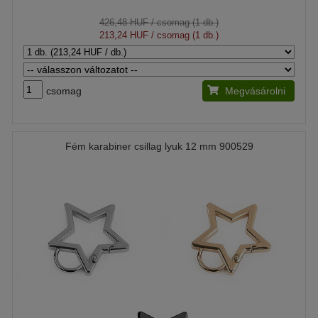
426,48 HUF
/ csomag (1 db.)
213,24 HUF
/ csomag (1 db.)
csomag
Megvásárolni
Fém karabiner csillag lyuk 12 mm 900529