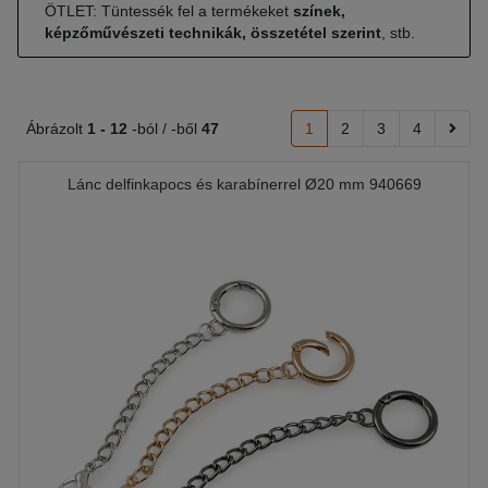
ÖTLET: Tüntessék fel a termékeket
színek,
képzőművészeti technikák, összetétel szerint
, stb.
Ábrázolt
1 -
12
-ból / -ből
47
1
2
3
4
Lánc delfinkapocs és karabínerrel Ø20 mm 940669