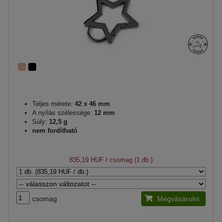
Teljes mérete:
42 x 46 mm
A nyílás szélessége:
12 mm
Súly:
12,5 g
nem fordítható
835,19 HUF
/ csomag (1 db.)
csomag
Megvásárolni