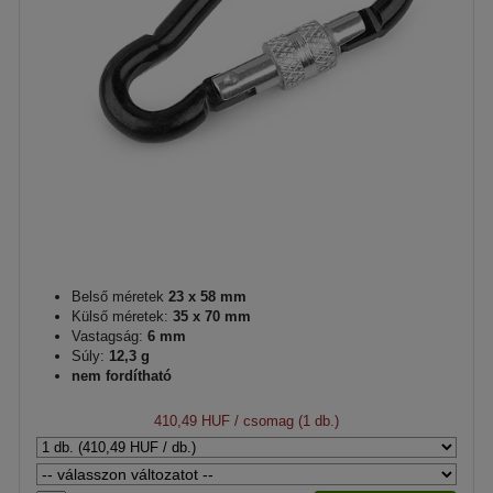
Belső méretek
23 x 58 mm
Külső méretek:
35 x 70 mm
Vastagság:
6 mm
Súly:
12,3 g
nem fordítható
410,49 HUF
/ csomag (1 db.)