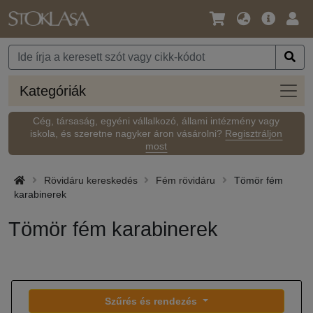
Nyelv
Fő
Beje
/
ajánlat
Pénznem
Kateg
Kategóriák
Cég, társaság, egyéni vállalkozó, állami intézmény vagy
iskola, és szeretne nagyker áron vásárolni?
Regisztráljon
most
Rövidáru kereskedés
Fém rövidáru
Tömör fém
karabinerek
Tömör fém karabinerek
Szűrés és rendezés