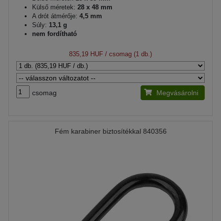
Külső méretek:
28 x 48 mm
A drót átmérője:
4,5 mm
Súly:
13,1 g
nem fordítható
835,19 HUF
/ csomag (1 db.)
csomag
Megvásárolni
Fém karabiner biztosítékkal 840356