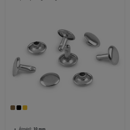
Átmérő:
10 mm