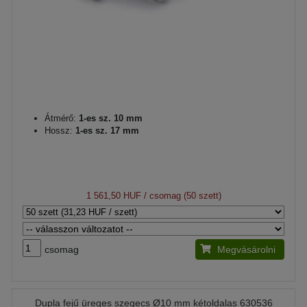
Átmérő:
1-es sz. 10 mm
Hossz:
1-es sz. 17 mm
1 561,50 HUF
/ csomag (50 szett)
csomag
Megvásárolni
Dupla fejű üreges szegecs Ø10 mm kétoldalas 630536