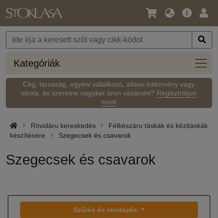
Nyelv
Fő
Beje
/
ajánlat
Pénznem
Kateg
Kategóriák
Cég, társaság, egyéni vállalkozó, állami intézmény vagy
iskola, és szeretne nagyker áron vásárolni?
Regisztráljon
most
Rövidáru kereskedés
Félkészáru táskák és kézitáskák
készítésére
Szegecsek és csavarok
Szegecsek és csavarok
Szűrés és rendezés