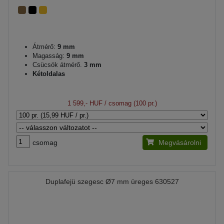
Átmérő:
9 mm
Magasság:
9 mm
Csücsök átmérő.
3 mm
Kétoldalas
1 599,- HUF
/ csomag (100 pr.)
csomag
Megvásárolni
Duplafejü szegesc Ø7 mm üreges 630527