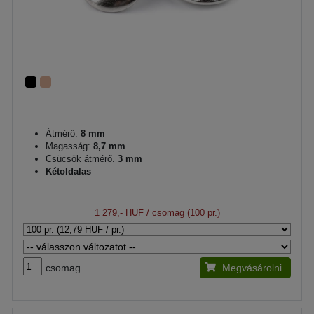
Átmérő:
8 mm
Magasság:
8,7 mm
Csücsök átmérő.
3 mm
Kétoldalas
1 279,- HUF
/ csomag (100 pr.)
csomag
Megvásárolni