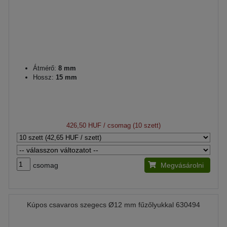
Átmérő:
8 mm
Hossz:
15 mm
426,50 HUF
/ csomag (10 szett)
csomag
Megvásárolni
Kúpos csavaros szegecs Ø12 mm fűzőlyukkal 630494