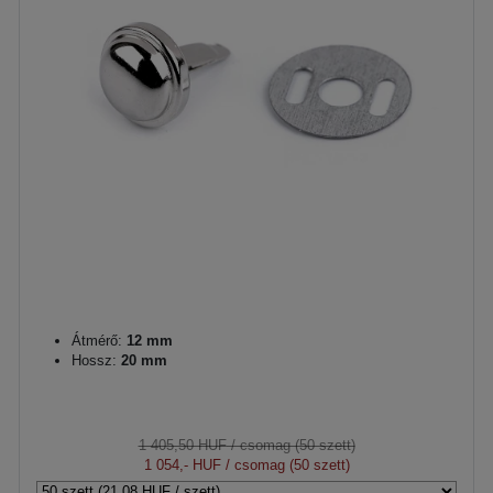
Átmérő:
12 mm
Hossz:
20 mm
1 405,50 HUF
/ csomag (50 szett)
1 054,- HUF
/ csomag (50 szett)