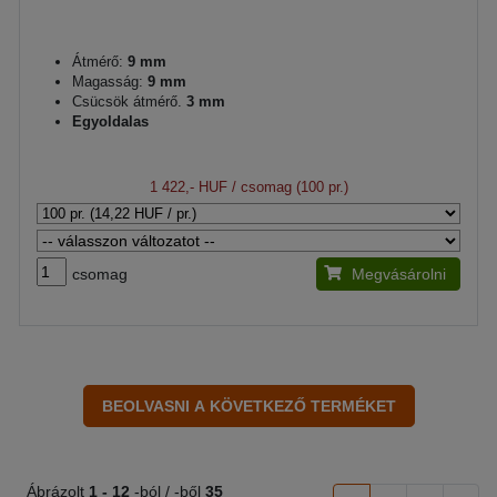
Átmérő:
9 mm
Magasság:
9 mm
Csücsök átmérő.
3 mm
Egyoldalas
1 422,- HUF
/ csomag (100 pr.)
csomag
Megvásárolni
Ábrázolt
1 -
12
-ból / -ből
35