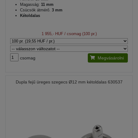
Magasság:
11 mm
Csücsök átmérő.
3 mm
Kétoldalas
1 955,- HUF
/ csomag (100 pr.)
csomag
Megvásárolni
Dupla fejű üreges szegecs Ø12 mm kétoldalas 630537