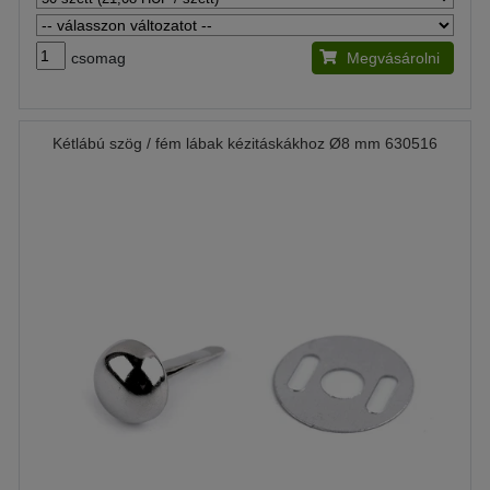
csomag
Megvásárolni
Kétlábú szög / fém lábak kézitáskákhoz Ø8 mm 630516