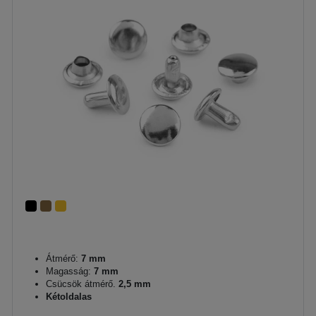
Átmérő:
7 mm
Magasság:
7 mm
Csücsök átmérő.
2,5 mm
Kétoldalas