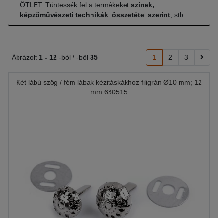
ÖTLET: Tüntessék fel a termékeket
színek,
képzőművészeti technikák, összetétel szerint
, stb.
Ábrázolt
1 -
12
-ból / -ből
35
1
2
3
Két lábú szög / fém lábak kézitáskákhoz filigrán Ø10 mm; 12
mm 630515