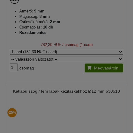
Átmérő:
9 mm
Magasság:
8 mm
Csücsök átmérő.
2 mm
Csomagolás:
10 db
Rozsdamentes
782,30 HUF
/ csomag (1 card)
csomag
Megvásárolni
Kétlábú szög / fém lábak kézitáskákhoz Ø12 mm 630518
-25%