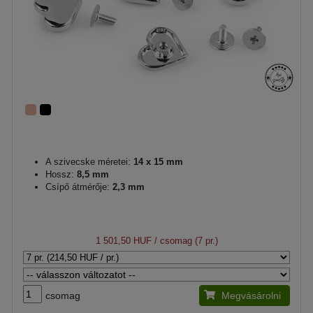
A szivecske méretei:
14 x 15 mm
Hossz:
8,5 mm
Csípő átmérője:
2,3 mm
1 501,50 HUF
/ csomag (7 pr.)
csomag
Megvásárolni