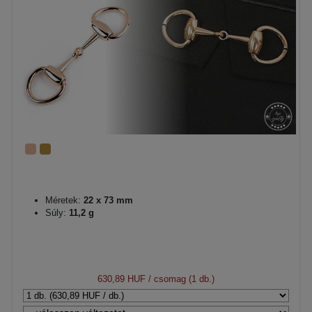
Méretek:
22 x 73 mm
Súly:
11,2 g
630,89 HUF
/ csomag (1 db.)