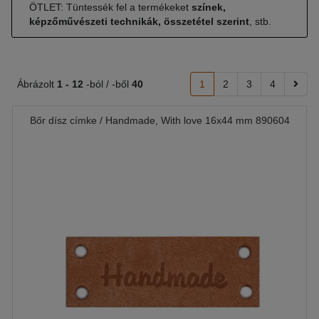
ÖTLET: Tüntessék fel a termékeket
színek,
képzőművészeti technikák, összetétel szerint
, stb.
Ábrázolt
1 -
12
-ból / -ből
40
1
2
3
4
Bőr dísz címke / Handmade, With love 16x44 mm 890604