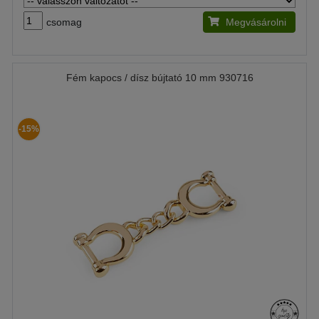
csomag
Megvásárolni
Fém kapocs / dísz bújtató 10 mm 930716
-15%