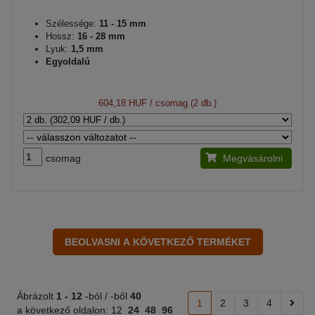
Szélessége:
11 - 15 mm
Hossz:
16 - 28 mm
Lyuk:
1,5 mm
Egyoldalú
604,18 HUF
/ csomag (2 db.)
csomag
Megvásárolni
Ábrázolt
1 -
12
-ból / -ből
40
1
2
3
4
a következő oldalon:
12
24
48
96