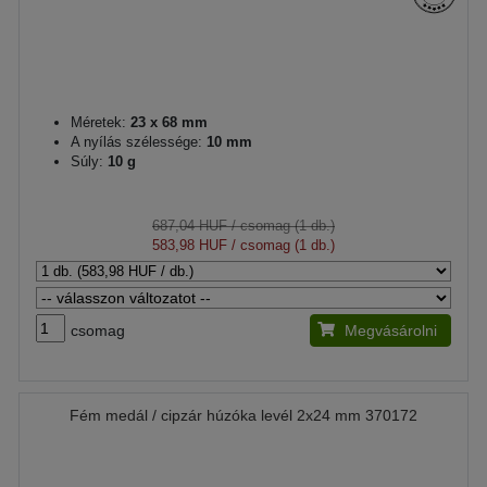
Méretek:
23 x 68 mm
A nyílás szélessége:
10 mm
Súly:
10 g
687,04 HUF
/ csomag (1 db.)
583,98 HUF
/ csomag (1 db.)
csomag
Megvásárolni
Fém medál / cipzár húzóka levél 2x24 mm 370172