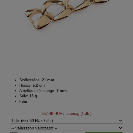
Szélessége:
21 mm
Hossz:
6,2 cm
A nyílás szélessége:
7 mm
Súly:
13 g
Fém:
657,49 HUF
/ csomag (1 db.)