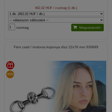
462,02 HUF
/ csomag (1 db.)
csomag
Megvásárolni
Fém csatt / motoros koponya dísz 22x76 mm 930689
-55%