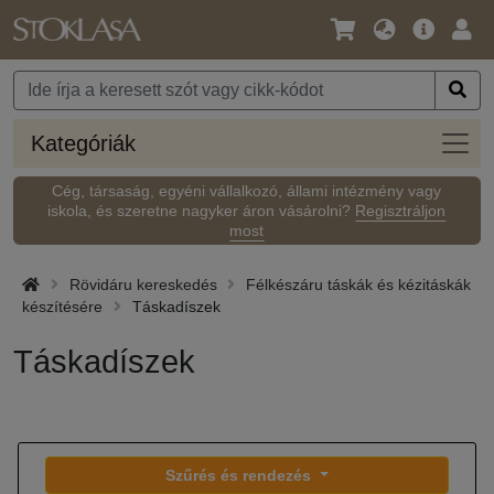
Nyelv
Fő
Beje
/
ajánlat
Pénznem
Kateg
Kategóriák
Cég, társaság, egyéni vállalkozó, állami intézmény vagy
iskola, és szeretne nagyker áron vásárolni?
Regisztráljon
most
Rövidáru kereskedés
Félkészáru táskák és kézitáskák
készítésére
Táskadíszek
Táskadíszek
Szűrés és rendezés