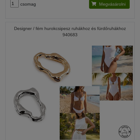
csomag
Megvásárolni
Designer / fém hurokcsipesz ruhákhoz és fürdőruhákhoz
940683