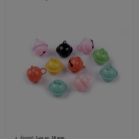
Átmérő:
1-es sz. 18 mm