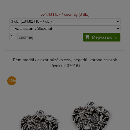
554,43 HUF
/ csomag (3 db.)
csomag
Megvásárolni
Fém medál / cipzár húzóka szív, hegedű, korona csiszolt
kövekkel 370167
-40%