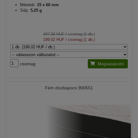
Méretek:
15 x 60 mm
Súly:
5,25 g
497,56 HUF
/ csomag (1 db.)
199,02 HUF
/ csomag (1 db.)
csomag
Megvásárolni
Fém díszkapocs 900551