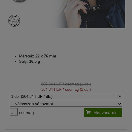
Méretek:
22 x 76 mm
Súly:
16,5 g
809,64 HUF
/ csomag (1 db.)
364,34 HUF
/ csomag (1 db.)
csomag
Megvásárolni