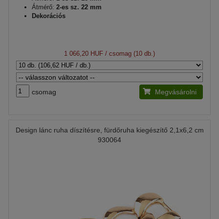
Átmérő:
2-es sz. 22 mm
Dekorációs
1 066,20 HUF
/ csomag (10 db.)
csomag
Megvásárolni
Design lánc ruha díszítésre, fürdőruha kiegészítő 2,1x6,2 cm
930064