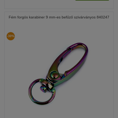
Fém forgós karabiner 9 mm-es befűző szivárványos 840247
-30%