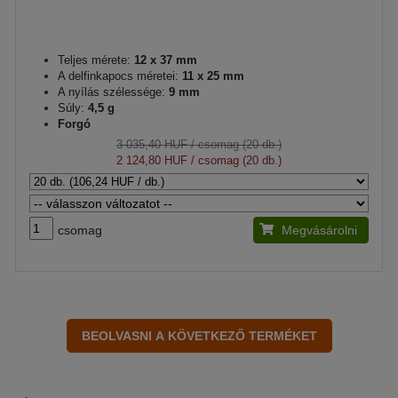
Teljes mérete:
12 x 37 mm
A delfinkapocs méretei:
11 x 25 mm
A nyílás szélessége:
9 mm
Súly:
4,5 g
Forgó
3 035,40 HUF
/ csomag (20 db.)
2 124,80 HUF
/ csomag (20 db.)
csomag
Megvásárolni