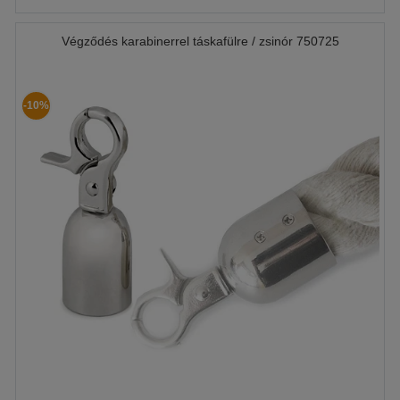
Végződés karabinerrel táskafülre / zsinór 750725
-10%