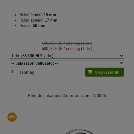
Belső átmérő
15 mm
Külső átmérő:
17 mm
Hossz:
50 mm
645,40 HUF
/ csomag (1 db.)
580,86 HUF
/ csomag (1 db.)
csomag
Megvásárolni
Fém delfinkapocs 3 mm-es szem 730925
-45%