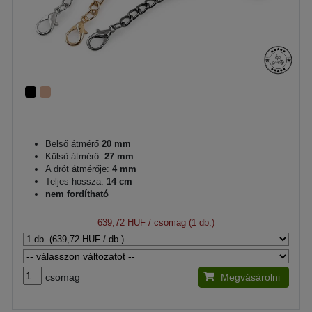
Belső átmérő
20 mm
Külső átmérő:
27 mm
A drót átmérője:
4 mm
Teljes hossza:
14 cm
nem fordítható
639,72 HUF
/ csomag (1 db.)
csomag
Megvásárolni