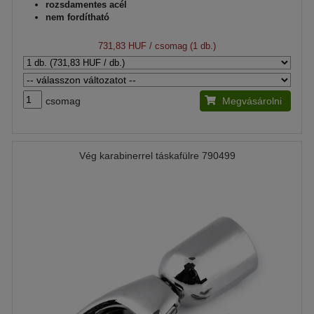
rozsdamentes acél
nem fordítható
731,83 HUF
/ csomag (1 db.)
csomag
Megvásárolni
Vég karabinerrel táskafülre 790499