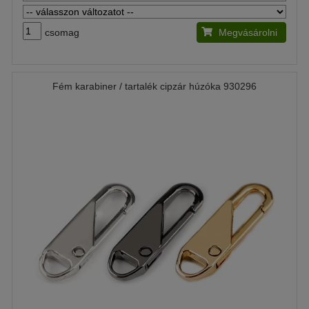
csomag
Megvásárolni
Fém karabiner / tartalék cipzár húzóka 930296