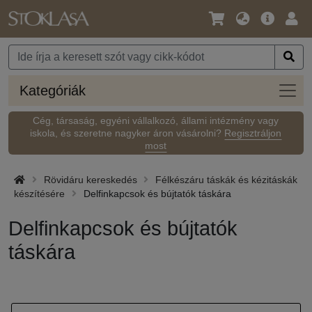
Nyelv
Fő
Beje
/
ajánlat
Pénznem
Kateg
Kategóriák
Cég, társaság, egyéni vállalkozó, állami intézmény vagy
iskola, és szeretne nagyker áron vásárolni?
Regisztráljon
most
Rövidáru kereskedés
Félkészáru táskák és kézitáskák
készítésére
Delfinkapcsok és bújtatók táskára
Delfinkapcsok és bújtatók
táskára