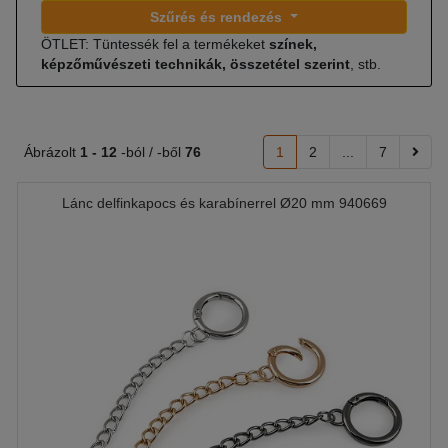
Szűrés és rendezés
ÖTLET: Tüntessék fel a termékeket
színek,
képzőművészeti technikák, összetétel szerint
, stb.
Ábrázolt
1 -
12
-ból / -ből
76
1
2
...
7
Lánc delfinkapocs és karabínerrel Ø20 mm 940669