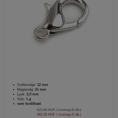
Szélessége:
12 mm
Magasság:
21 mm
Lyuk:
2,5 mm
Súly:
1 g
nem fordítható
621,95 HUF
/ csomag (5 db.)
342,05 HUF
/ csomag (5 db.)