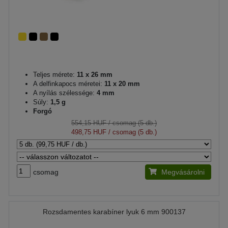
Teljes mérete:
11 x 26 mm
A delfinkapocs méretei:
11 x 20 mm
A nyílás szélessége:
4 mm
Súly:
1,5 g
Forgó
554,15 HUF
/ csomag (5 db.)
498,75 HUF
/ csomag (5 db.)
csomag
Megvásárolni
Rozsdamentes karabíner lyuk 6 mm 900137