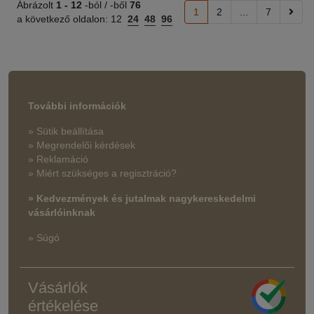
Ábrázolt
1 -
12
-ból / -ből
76
1
2
...
7
a következő oldalon:
12
24
48
96
További információk
» Sütik beállítása
» Megrendelői kérdések
» Reklamáció
» Miért szükséges a regisztráció?
» Kedvezmények és jutalmak nagykereskedelmi
vásárlóinknak
» Súgó
Vásárlók
értékelése