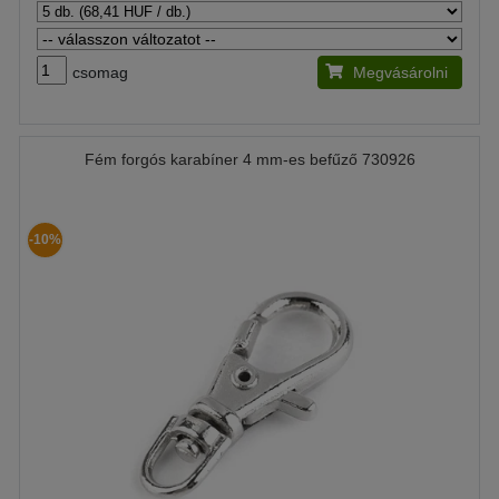
csomag
Megvásárolni
Fém forgós karabíner 4 mm-es befűző 730926
-10%