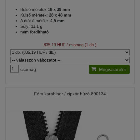
Belső méretek
18 x 39 mm
Külső méretek:
28 x 48 mm
A drót átmérője:
4,5 mm
Súly:
13,1 g
nem fordítható
835,19 HUF
/ csomag (1 db.)
csomag
Megvásárolni
Fém karabiner / cipzár húzó 890134