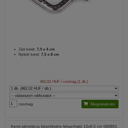
Zárt keret:
7,5 x 4 cm
Nyitott keret:
7,5 x 8 cm
462,02 HUF
/ csomag (1 db.)
csomag
Megvásárolni
Keret pénztárca készítésére felvarrható 13x8,5 cm 060881