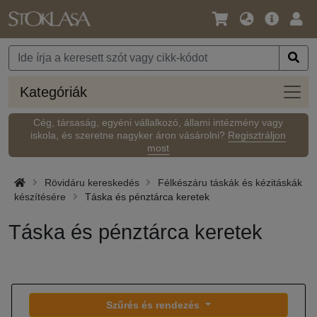
Nyelv
Fő
Beje
/
ajánlat
Pénznem
Kateg
Kategóriák
Cég, társaság, egyéni vállalkozó, állami intézmény vagy
iskola, és szeretne nagyker áron vásárolni?
Regisztráljon
most
Rövidáru kereskedés
Félkészáru táskák és kézitáskák
készítésére
Táska és pénztárca keretek
Táska és pénztárca keretek
Szűrés és rendezés