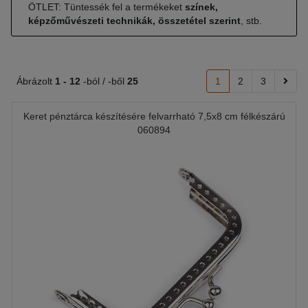
ÖTLET: Tüntessék fel a termékeket
színek,
képzőművészeti technikák, összetétel szerint
, stb.
Ábrázolt
1 -
12
-ból / -ből
25
1
2
3
Keret pénztárca készítésére felvarrható 7,5x8 cm félkészárú
060894