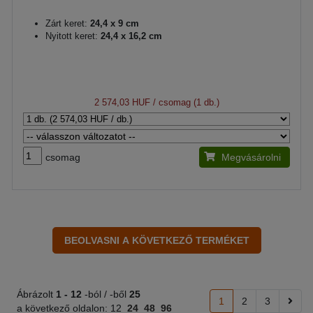
Zárt keret:
24,4 x 9 cm
Nyitott keret:
24,4 x 16,2 cm
2 574,03 HUF
/ csomag (1 db.)
csomag
Megvásárolni
Ábrázolt
1 -
12
-ból / -ből
25
1
2
3
a következő oldalon:
12
24
48
96