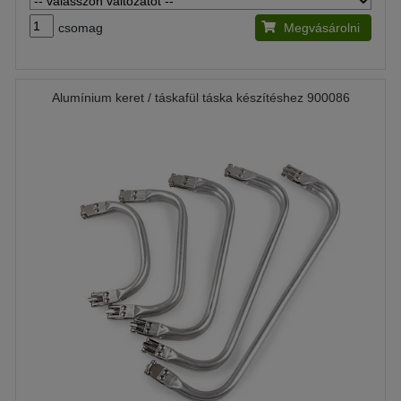
csomag
Megvásárolni
Alumínium keret / táskafül táska készítéshez 900086