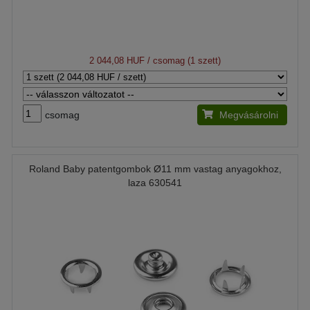
2 044,08 HUF
/ csomag (1 szett)
csomag
Megvásárolni
Roland Baby patentgombok Ø11 mm vastag anyagokhoz,
laza 630541