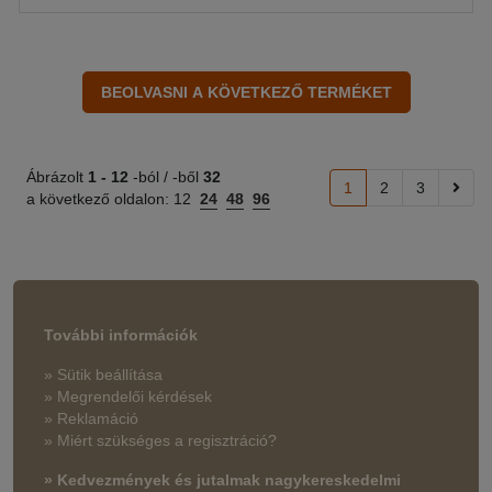
Ábrázolt
1 -
12
-ból / -ből
32
1
2
3
a következő oldalon:
12
24
48
96
További információk
» Sütik beállítása
» Megrendelői kérdések
» Reklamáció
» Miért szükséges a regisztráció?
» Kedvezmények és jutalmak nagykereskedelmi