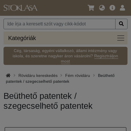
Nyelv
Fő
Beje
/
ajánlat
Pénznem
Kateg
Kategóriák
Cég, társaság, egyéni vállalkozó, állami intézmény vagy
iskola, és szeretne nagyker áron vásárolni?
Regisztráljon
most
Rövidáru kereskedés
Fém rövidáru
Beüthető
patentek / szegecselhető patentek
Beüthető patentek /
szegecselhető patentek