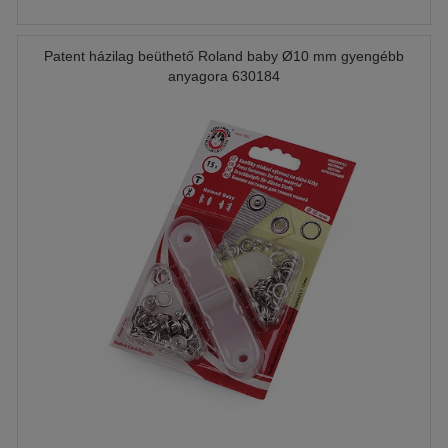
Patent házilag beüthető Roland baby Ø10 mm gyengébb
anyagora 630184