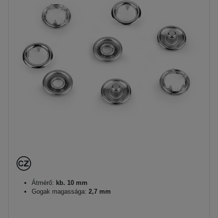
Átmérő:
kb. 10 mm
Gogak magassága:
2,7 mm