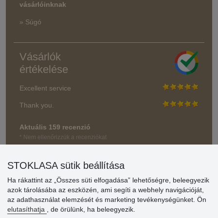
vásárlóinknak
» Súgó
Vásárlók
értékelése
Excellent service
Thank you.
Aktuális 159 recenzió
* Nem ellenőrizzük a recenziókat
STOKLASA sütik beállítása
Ha rákattint az „Összes süti elfogadása” lehetőségre, beleegyezik
azok tárolásába az eszközén, ami segíti a webhely navigációját,
az adathasználat elemzését és marketing tevékenységünket. Ön
elutasíthatja
, de örülünk, ha beleegyezik.