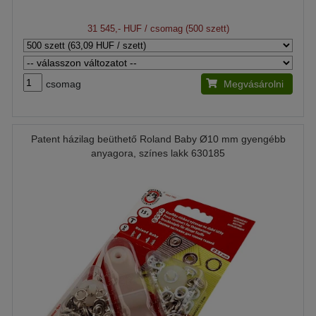
31 545,- HUF
/ csomag (500 szett)
csomag
Megvásárolni
Patent házilag beüthető Roland Baby Ø10 mm gyengébb
anyagora, színes lakk 630185