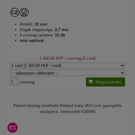
Átmérő:
10 mm
Gogak magassága:
2,7 mm
A csomag tartalma:
15 db
mini sajtóval
1 160,84 HUF
/ csomag (1 card)
csomag
Megvásárolni
Patent házilag beüthető Roland baby Ø10 mm gyengébb
anyagora, ömlesztett 630085