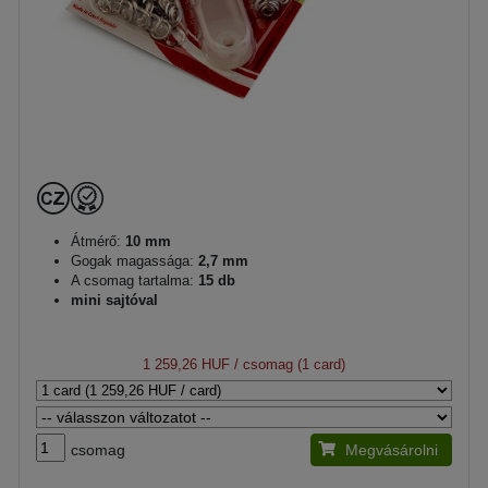
Átmérő:
10 mm
Gogak magassága:
2,7 mm
A csomag tartalma:
15 db
mini sajtóval
1 259,26 HUF
/ csomag (1 card)
csomag
Megvásárolni