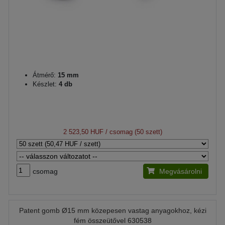
Átmérő:
15 mm
Készlet:
4 db
2 523,50 HUF
/ csomag (50 szett)
csomag
Megvásárolni
Patent gomb Ø15 mm közepesen vastag anyagokhoz, kézi
fém összeütővel 630538