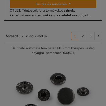
Szűrés és rendezés
ÖTLET: Tüntessék fel a termékeket
színek,
képzőművészeti technikák, összetétel szerint
, stb.
Ábrázolt
1 -
12
-ból / -ből
32
1
2
3
Beüthető automata fém paten Ø15 mm közepes vastag
anyagra, nemesacél 630524