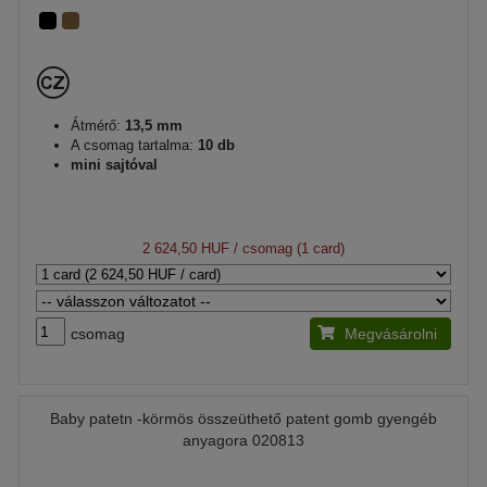
Átmérő:
13,5 mm
A csomag tartalma:
10 db
mini sajtóval
2 624,50 HUF
/ csomag (1 card)
csomag
Megvásárolni
Baby patetn -körmös összeüthető patent gomb gyengéb
anyagora 020813