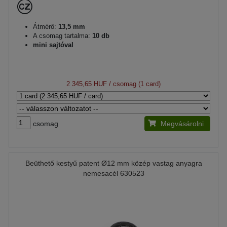
Átmérő:
13,5 mm
A csomag tartalma:
10 db
mini sajtóval
2 345,65 HUF
/ csomag (1 card)
csomag
Megvásárolni
Beüthető kestyű patent Ø12 mm közép vastag anyagra
nemesacél 630523