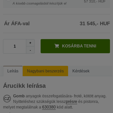
57 310,- HUF
A kisebb csomagolásból készítjük el
Ár ÁFA-val
31 545,- HUF
+
KOSÁRBA TENNI
-
Leírás
Nagybani beszerzés
Kérdések
Árucikk leírása
Gomb
anyagok összefogatására- froté, kötött anyag.
Nyitteléshez szükségük lessz
présre
és pistonra,
melyet megtalálnak a
630380
kód alatt.