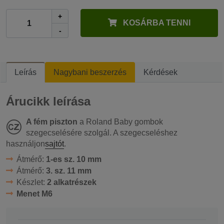
+
KOSÁRBA TENNI
-
Leírás
Nagybani beszerzés
Kérdések
Árucikk leírása
A fém piszton
a Roland Baby gombok
szegecselésére szolgál. A szegecseléshez
használjon
sajtót
.
Átmérő:
1-es sz. 10 mm
Átmérő:
3. sz. 11 mm
Készlet:
2 alkatrészek
Menet M6