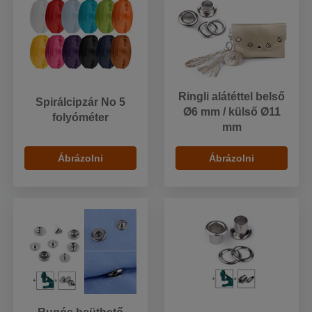
Ringli alátéttel belső
Spirálcipzár No 5
Ø6 mm / külső Ø11
folyóméter
mm
Ábrázolni
Ábrázolni