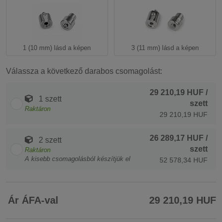
1 (10 mm) lásd a képen
3 (11 mm) lásd a képen
Válassza a következő darabos csomagolást:
29 210,19 HUF
/
1 szett
szett
Raktáron
29 210,19 HUF
26 289,17 HUF
/
2 szett
szett
Raktáron
A kisebb csomagolásból készítjük el
52 578,34 HUF
Ár ÁFA-val
29 210,19 HUF