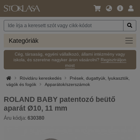
Nyelv
Fő
Beje
/
ajánlat
Pénznem
Kateg
Kategóriák
Cég, társaság, egyéni vállalkozó, állami intézmény vagy
iskola, és szeretne nagyker áron vásárolni?
Regisztráljon
most
Rövidáru kereskedés
Prések, dugattyúk, lyukasztók,
vágók és fogók
Apparátok/szerszámok
ROLAND BABY patentozó beütő
aparát Ø10, 11 mm
Áru kódja:
630380