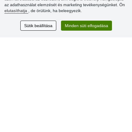
az adathasználat elemzését és marketing tevékenységünket. Ön
elutasíthatja
, de örülünk, ha beleegyezik.
Vásárlók
értékelése
Sütik beállítása
Minden süti elfogadása
Excellent service
Thank you.
Aktuális 159 recenzió
* Nem ellenőrizzük a recenziókat
© Stoklasa textilní galanterie s.r.o. 2026.