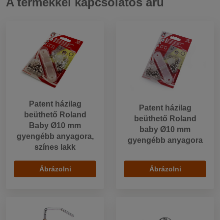
A termékkel kapcsolatos áru
Patent házilag
Patent házilag
beüthető Roland
beüthető Roland
Baby Ø10 mm
baby Ø10 mm
gyengébb anyagora,
gyengébb anyagora
színes lakk
Ábrázolni
Ábrázolni