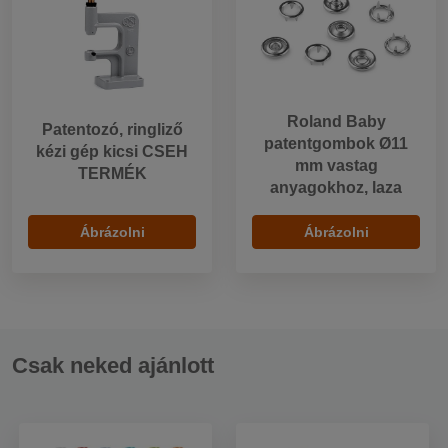
Roland Baby
Patentozó, ringliző
patentgombok Ø11
kézi gép kicsi CSEH
mm vastag
TERMÉK
anyagokhoz, laza
Ábrázolni
Ábrázolni
Csak neked ajánlott