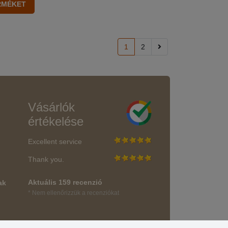
1
2
Vásárlók
értékelése
Excellent service
Thank you.
Aktuális 159 recenzió
ak
* Nem ellenőrizzük a recenziókat