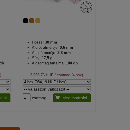
Hossz:
38 mm
A drót átmérője:
0,6 mm
A fej átmérője:
3,8 mm
Súly:
17,5 g
 db
A csomag tartalma:
100 db
)
3 936,76 HUF
/ csomag (4 box)
olni
csomag
Megvásárolni