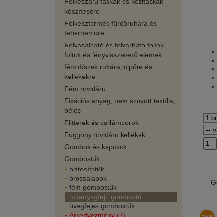
Félkészáru táskák és kézitáskák
készítésére
Félkésztermék fürdőruhára és
fehérneműre
Felvasalható és felvarható foltok,
foltok és fényvisszaverő elemek
fém díszek ruhára, cipőre és
kellékekre
Fém rövidáru
Fixációs anyag, nem szövött textília,
bélés
Flitterek és csillámporok
Függöny rövidáru kellékek
Gombok és kapcsok
Gombostűk
biztosítótűk
brossalapok
G
fém gombostűk
műanyagfejű gombostű
üvegfejes gombostűk
Árkedvezmény (7)