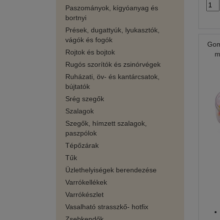
Paszományok, kígyóanyag és
bortnyi
Prések, dugattyúk, lyukasztók,
vágók és fogók
Gom
Rojtok és bojtok
m
Rugós szorítók és zsinórvégek
Ruházati, öv- és kantárcsatok,
bújtatók
Srég szegők
Szalagok
Szegők, hímzett szalagok,
paszpólok
Tépőzárak
Tűk
Üzlethelyiségek berendezése
Varrókellékek
Varrókészlet
Vasalható strasszkő- hotfix
Zsebkendők