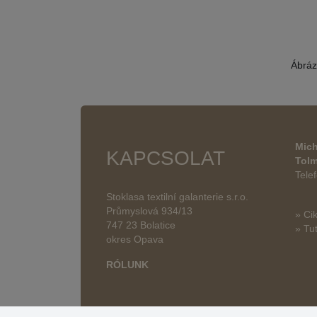
Ábráz
Mich
KAPCSOLAT
Tol
Tele
Stoklasa textilní galanterie s.r.o.
Průmyslová 934/13
» Ci
747 23 Bolatice
» Tut
okres Opava
RÓLUNK