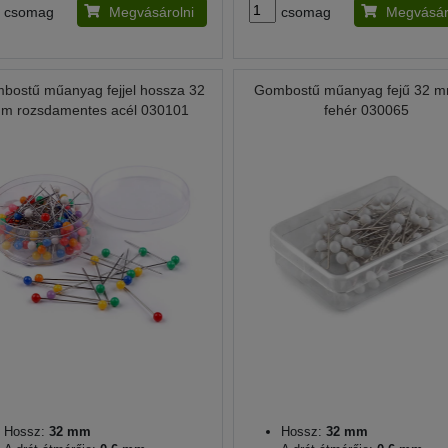
csomag
Megvásárolni
csomag
Megvásár
bostű műanyag fejjel hossza 32
Gombostű műanyag fejű 32 
m rozsdamentes acél 030101
fehér 030065
Hossz:
32 mm
Hossz:
32 mm