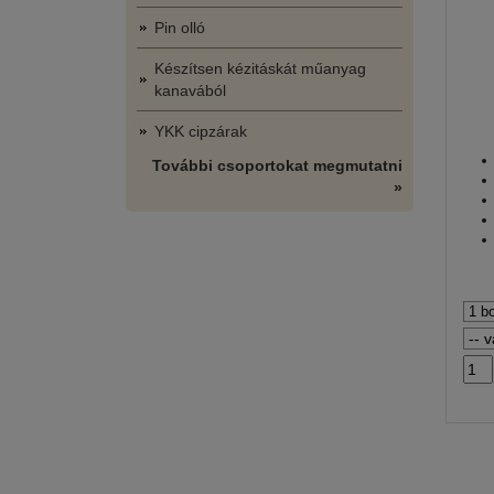
Pin olló
Készítsen kézitáskát műanyag
kanavából
YKK cipzárak
További csoportokat megmutatni
»