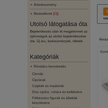
Árkedvezmény
Bestsellerek [
Új
]
sze
Utolsó látogatása óta
Bejelentkezés után itt megjelennek az
újdonságok az utolsó bejelentkezése
Ábráz
óta. Új áru, kedvezmények, ötletek.
Gomb
Kategóriák
Rövidáru kereskedés
Cérnák
Cipzárak
Csipkék és madeirák
Dísz cipőre, ruhára és kellékekre
Félkészáru figurák és állatkák
készítésére.