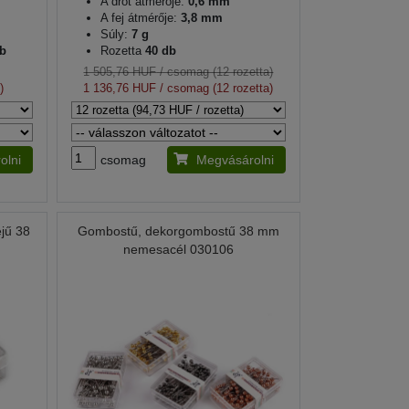
A drót átmérője:
0,6 mm
A fej átmérője:
3,8 mm
Súly:
7 g
db
Rozetta
40 db
1 505,76 HUF
/ csomag (12 rozetta)
)
1 136,76 HUF
/ csomag (12 rozetta)
olni
csomag
Megvásárolni
jű 38
Gombostű, dekorgombostű 38 mm
nemesacél 030106