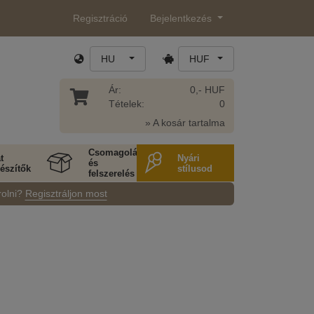
Regisztráció
Bejelentkezés
HU
HUF
Ár:
0,- HUF
Tételek:
0
» A kosár tartalma
Csomagolás
t
Nyári
és
észítők
stílusod
felszerelés
rolni?
Regisztráljon most