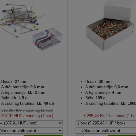
Hossz:
27 mm
Hossz:
30 mm
A drót átmérője:
0,6 mm
A drót átmérője:
0,6 mm
A fej átmérője:
kb. 2 mm
A fej átmérője:
4 mm
Súly:
kb. 4,5 g
Súly:
105 g
A csomag tartalma:
kb. 40 db
A csomag tartalma:
kb. 100
319,86 HUF
/ csomag (1 box)
207,91 HUF
/ csomag (1 box)
5 295,48 HUF
/ csomag (1 bo