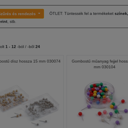
ÖTLET: Tüntessék fel a termékeket
színek
Szűrés és rendezés
rint
, stb.
olt
1 -
12
-ból / -ből
24
ostű dísz hossza 15 mm 030074
Gombostű műanyag fejjel hoss
mm 030104