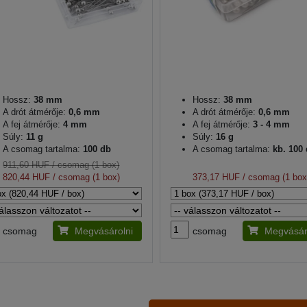
Hossz:
38 mm
Hossz:
38 mm
A drót átmérője:
0,6 mm
A drót átmérője:
0,6 mm
A fej átmérője:
4 mm
A fej átmérője:
3 - 4 mm
Súly:
11 g
Súly:
16 g
A csomag tartalma:
100 db
A csomag tartalma:
kb. 100
911,60 HUF
/ csomag (1 box)
820,44 HUF
/ csomag (1 box)
373,17 HUF
/ csomag (1 box
csomag
Megvásárolni
csomag
Megvásár