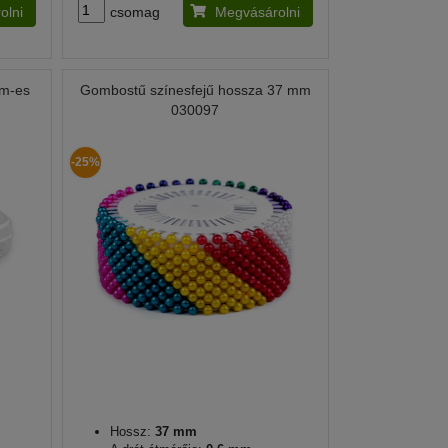
olni
csomag
Megvásárolni
mm-es
Gombostű színesfejű hossza 37 mm
030097
-25%
Hossz:
37 mm