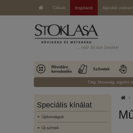
Cikkek
Inspiráció
Ajándék utalván
… már 36 éve Önökkel
Rövidáru
Szövetek
kereskedés
Cég, társaság, egyéni v
Speciális kínálat
Mű
Újdonságok
Új színek