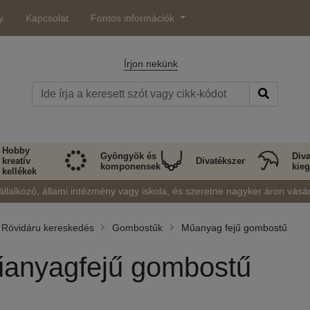
y
Kapcsolat
Fontos információk
Írjon nekünk
Hobby
Gyöngyök és
Diva
kreatív
Divatékszer
komponensek
kieg
kellékek
állalkozó, állami intézmény vagy iskola, és szeretne nagyker áron vásá
Rövidáru kereskedés
Gombostűk
Műanyag fejű gombostű
anyagfejű gombostű