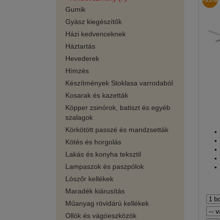
-35%
Gumik
Gyász kiegészítők
Házi kedvenceknek
Háztartás
Hevederek
Hímzés
Készítmények Stoklasa varrodaból
Kosarak és kazetták
Köpper zsinórok, batiszt és egyéb
szalagok
Körkötött passzé és mandzsetták
Kötés és horgolás
Lakás és konyha teksztil
Lampaszok és paszpólok
Lószőr kellékek
Maradék kiárusítás
Műanyag rövidárú kellékek
Ollók és vágóeszközök