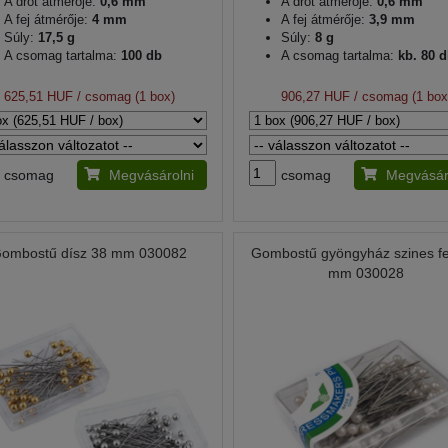
A drót átmérője:
0,6 mm
A drót átmérője:
0,6 mm
A fej átmérője:
4 mm
A fej átmérője:
3,9 mm
Súly:
17,5 g
Súly:
8 g
A csomag tartalma:
100 db
A csomag tartalma:
kb. 80 
625,51 HUF
/ csomag (1 box)
906,27 HUF
/ csomag (1 box
csomag
Megvásárolni
csomag
Megvásár
ombostű dísz 38 mm 030082
Gombostű gyöngyház szines fe
mm 030028