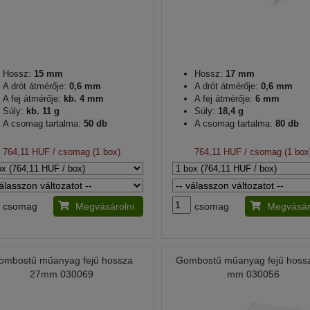
Hossz:
15 mm
Hossz:
17 mm
A drót átmérője:
0,6 mm
A drót átmérője:
0,6 mm
A fej átmérője:
kb. 4 mm
A fej átmérője:
6 mm
Súly:
kb. 11 g
Súly:
18,4 g
A csomag tartalma:
50 db
A csomag tartalma:
80 db
764,11 HUF
/ csomag (1 box)
764,11 HUF
/ csomag (1 box
csomag
Megvásárolni
csomag
Megvásár
ombostű műanyag fejű hossza
Gombostű műanyag fejű hoss
27mm 030069
mm 030056