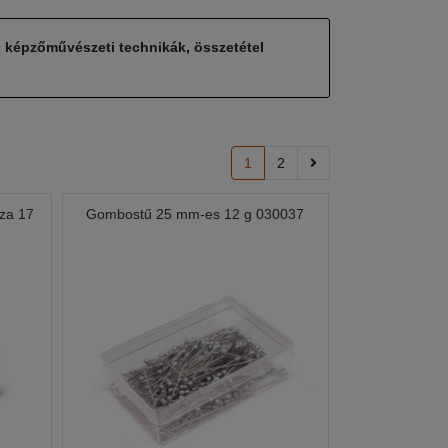
, képzőművészeti technikák, összetétel
1
2
za 17
Gombostű 25 mm-es 12 g 030037