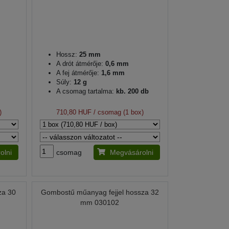
Hossz:
25 mm
A drót átmérője:
0,6 mm
A fej átmérője:
1,6 mm
Súly:
12 g
A csomag tartalma:
kb. 200 db
)
710,80 HUF
/ csomag (1 box)
olni
csomag
Megvásárolni
za 30
Gombostű műanyag fejjel hossza 32
mm 030102