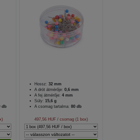
Hossz:
32 mm
A drót átmérője:
0,6 mm
A fej átmérője:
4 mm
Súly:
15,6 g
0 db
A csomag tartalma:
80 db
x)
497,56 HUF
/ csomag (1 box)