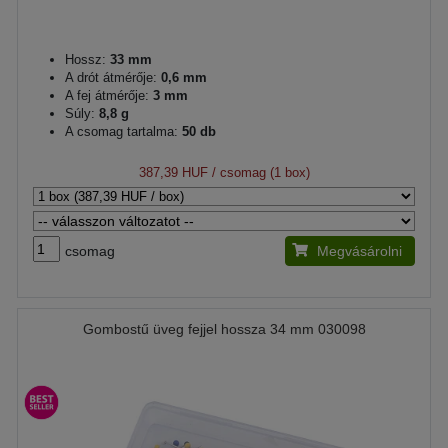
Hossz:
33 mm
A drót átmérője:
0,6 mm
A fej átmérője:
3 mm
Súly:
8,8 g
A csomag tartalma:
50 db
387,39 HUF
/ csomag (1 box)
csomag
Megvásárolni
Gombostű üveg fejjel hossza 34 mm 030098