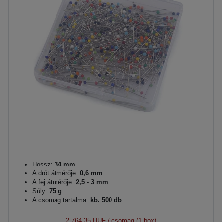
Hossz:
34 mm
A drót átmérője:
0,6 mm
A fej átmérője:
2,5 - 3 mm
Súly:
75 g
A csomag tartalma:
kb. 500 db
2 764,35 HUF
/ csomag (1 box)