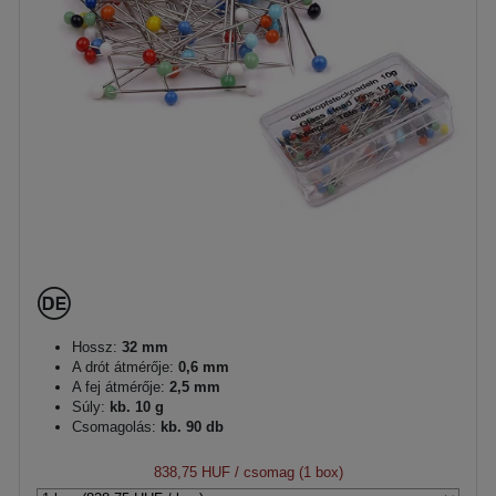
Hossz:
32 mm
A drót átmérője:
0,6 mm
A fej átmérője:
2,5 mm
Súly:
kb. 10 g
Csomagolás:
kb. 90 db
838,75 HUF
/ csomag (1 box)