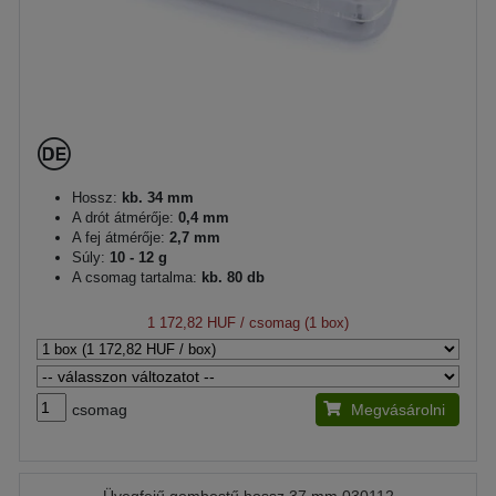
Hossz:
kb. 34 mm
A drót átmérője:
0,4 mm
A fej átmérője:
2,7 mm
Súly:
10 - 12 g
A csomag tartalma:
kb. 80 db
1 172,82 HUF
/ csomag (1 box)
csomag
Megvásárolni
Üvegfejű gombostű hossz 37 mm 030112