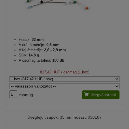
Hossz:
32 mm
A drót átmérője:
0,6 mm
A fej átmérője:
2,6 - 2,9 mm
Súly:
14,8 g
A csomag tartalma:
100 db
817,42 HUF
/ csomag (1 box)
csomag
Megvásárolni
Üvegfejű csapok, 33 mm hosszú 030107