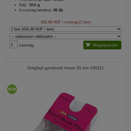
Súly:
10,6 g
A csomag tartalma:
40 db
426,48 HUF
/ csomag (1 box)
csomag
Megvásárolni
Üvegfejű gombostű hossz 33 mm 030111