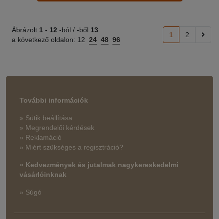
Ábrázolt
1 -
12
-ból / -ből
13
1
2
a következő oldalon:
12
24
48
96
További információk
» Sütik beállítása
» Megrendelői kérdések
» Reklamáció
» Miért szükséges a regisztráció?
» Kedvezmények és jutalmak nagykereskedelmi
vásárlóinknak
» Súgó