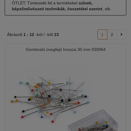
ÖTLET: Tüntessék fel a termékeket
színek,
képzőművészeti technikák, összetétel szerint
, stb.
Ábrázolt
1 -
12
-ból / -ből
13
1
2
Gombostű üvegfejű hossza 30 mm 030064