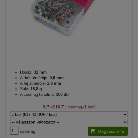
Hossz:
32 mm
A drót átmérője:
0,6 mm
A fej átmérője:
2,8 mm
Súly:
18,8 g
A csomag tartalma:
100 db
817,42 HUF
/ csomag (1 box)
csomag
Megvásárolni