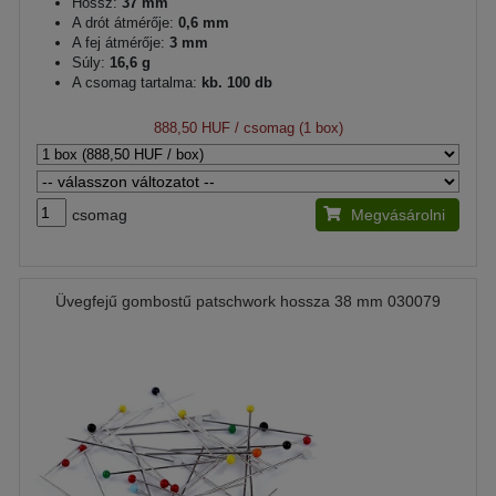
Hossz:
37 mm
A drót átmérője:
0,6 mm
A fej átmérője:
3 mm
Súly:
16,6 g
A csomag tartalma:
kb. 100 db
888,50 HUF
/ csomag (1 box)
csomag
Megvásárolni
Üvegfejű gombostű patschwork hossza 38 mm 030079