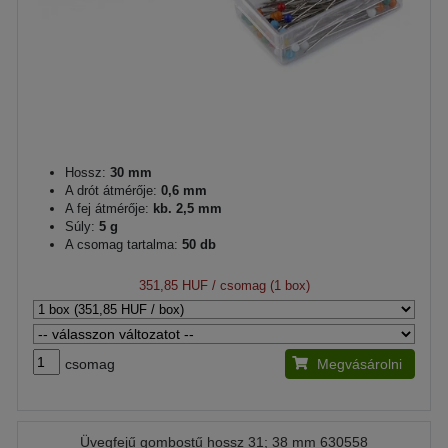
Hossz:
30 mm
A drót átmérője:
0,6 mm
A fej átmérője:
kb. 2,5 mm
Súly:
5 g
A csomag tartalma:
50 db
351,85 HUF
/ csomag (1 box)
csomag
Megvásárolni
Üvegfejű gombostű hossz 31; 38 mm 630558