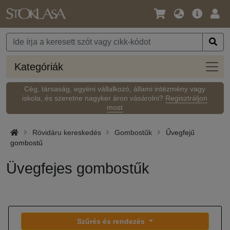
Nyelv
Fő
Beje
/
ajánlat
Pénznem
Kateg
Kategóriák
Cég, társaság, egyéni vállalkozó, állami intézmény vagy
iskola, és szeretne nagyker áron vásárolni?
Regisztráljon
most
Rövidáru kereskedés
Gombostűk
Űvegfejű
gombostű
Üvegfejes gombostűk
Szűrés és rendezés