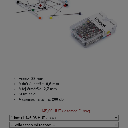
Hossz:
38 mm
A drót átmérője:
0,6 mm
A fej átmérője:
2,7 mm
Súly:
33 g
A csomag tartalma:
200 db
1 145,06 HUF
/ csomag (1 box)