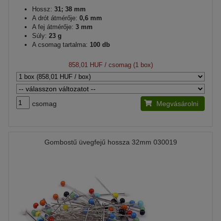
Hossz:
31; 38 mm
A drót átmérője:
0,6 mm
A fej átmérője:
3 mm
Súly:
23 g
A csomag tartalma:
100 db
858,01 HUF
/ csomag (1 box)
csomag
Megvásárolni
Gombostű üvegfejű hossza 32mm 030019