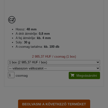
Hossz:
48 mm
A drót átmérője:
0,8 mm
A fej átmérője:
kb. 4 mm
Súly:
30 g
A csomag tartalma:
kb. 100 db
2 985,37 HUF
/ csomag (1 box)
csomag
Megvásárolni