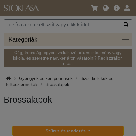
Nyelv
Fő
Beje
/
ajánlat
Pénznem
Kateg
Kategóriák
Cég, társaság, egyéni vállalkozó, állami intézmény vagy
iskola, és szeretne nagyker áron vásárolni?
Regisztráljon
most
Gyöngyök és komponensek
Bizsu kellékek és
félkésztermékek
Brossalapok
Brossalapok
Szűrés és rendezés