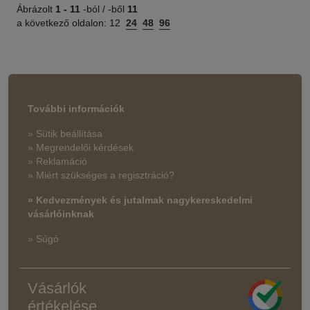
Ábrázolt
1 -
11
-ból / -ből
11
a következő oldalon:
12
24
48
96
További információk
» Sütik beállítása
» Megrendelői kérdések
» Reklamáció
» Miért szükséges a regisztráció?
» Kedvezmények és jutalmak nagykereskedelmi
vásárlóinknak
» Súgó
Vásárlók
értékelése