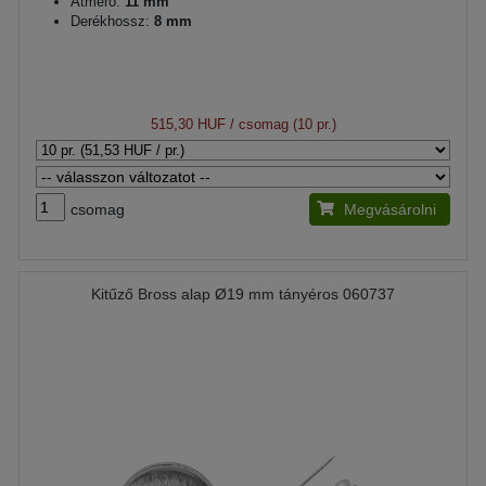
Átmérő:
11 mm
Derékhossz:
8 mm
515,30 HUF
/ csomag (10 pr.)
csomag
Megvásárolni
Kitűző Bross alap Ø19 mm tányéros 060737