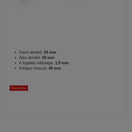
Felső átmérő:
24 mm
Alsó átmérő:
20 mm
A foglalat mélysége:
1,9 mm
A klipsz hossza:
40 mm
Kiárusítva