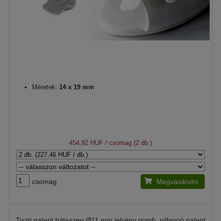
Méretek:
14 x 19 mm
454,92 HUF
/ csomag (2 db.)
csomag
Megvásárolni
Tiszti patent hát+szeg Ø11 mm jelvény gomb, pillangó patent