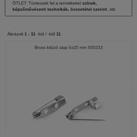
ÖTLET: Tüntessék fel a termékeket
színek,
képzőművészeti technikák, összetétel szerint
, stb.
Ábrázolt
1 -
11
-ból / -ből
11
Bross kitűző alap 5x20 mm 930333