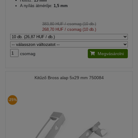
Hossz:
15 mm
A nyílás átmérője:
1,5 mm
383,80 HUF
/ csomag (10 db.)
268,70 HUF
/ csomag (10 db.)
csomag
Megvásárolni
Kitűző Bross alap 5x29 mm 750084
-25%