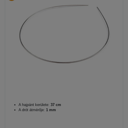
A hajpánt kerülete:
37 cm
A drót átmérője:
1 mm