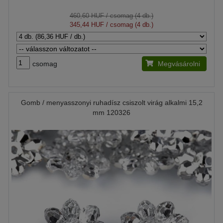
460,60 HUF
/ csomag (4 db.)
345,44 HUF
/ csomag (4 db.)
csomag
Megvásárolni
Gomb / menyasszonyi ruhadísz csiszolt virág alkalmi 15,2
mm 120326