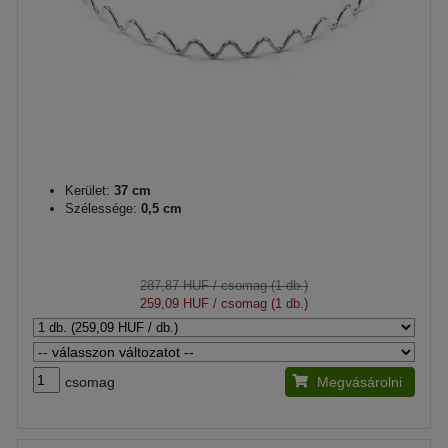
Kerület:
37 cm
Szélessége:
0,5 cm
287,87 HUF
/ csomag (1 db.)
259,09 HUF
/ csomag (1 db.)
csomag
Megvásárolni