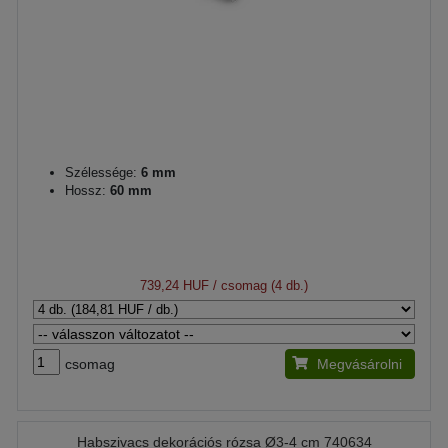
Szélessége:
6 mm
Hossz:
60 mm
739,24 HUF
/ csomag (4 db.)
csomag
Megvásárolni
Habszivacs dekorációs rózsa Ø3-4 cm 740634