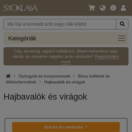
Nyelv
Fő
Beje
/
ajánlat
Pénznem
Kateg
Kategóriák
Cég, társaság, egyéni vállalkozó, állami intézmény vagy
iskola, és szeretne nagyker áron vásárolni?
Regisztráljon
most
Gyöngyök és komponensek
Bizsu kellékek és
félkésztermékek
Hajbavalók és virágok
Hajbavalók és virágok
Szűrés és rendezés