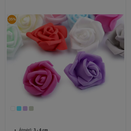
-35%
Átmérő:
3 - 4 cm