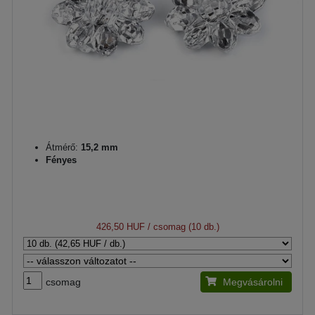
Átmérő:
15,2 mm
Fényes
426,50 HUF
/ csomag (10 db.)
csomag
Megvásárolni