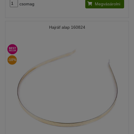
csomag
Megvásárolni
Hajráf alap 160824
-10%