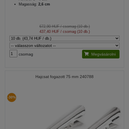
Magasság:
2,6 cm
672,90 HUF
/ csomag (10 db.)
437,40 HUF
/ csomag (10 db.)
csomag
Megvásárolni
Hajcsat fogazott 75 mm 240788
-30%