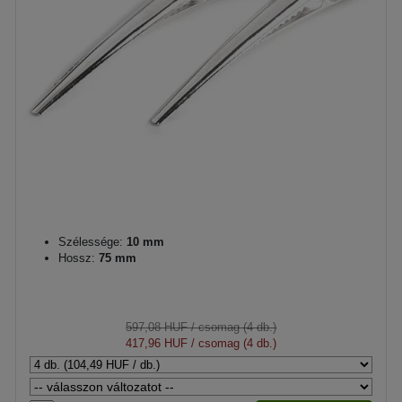
Szélessége:
10 mm
Hossz:
75 mm
597,08 HUF
/ csomag (4 db.)
417,96 HUF
/ csomag (4 db.)