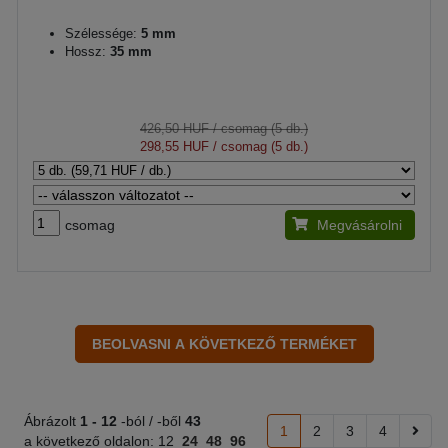
Szélessége:
5 mm
Hossz:
35 mm
426,50 HUF
/ csomag (5 db.)
298,55 HUF
/ csomag (5 db.)
csomag
Megvásárolni
Ábrázolt
1 -
12
-ból / -ből
43
1
2
3
4
a következő oldalon:
12
24
48
96