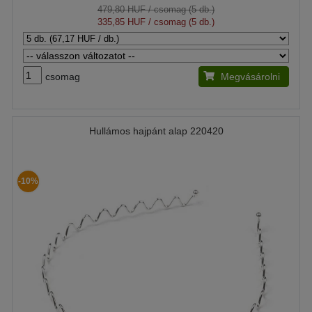
479,80 HUF
/ csomag (5 db.)
335,85 HUF
/ csomag (5 db.)
csomag
Megvásárolni
Hullámos hajpánt alap 220420
-10%