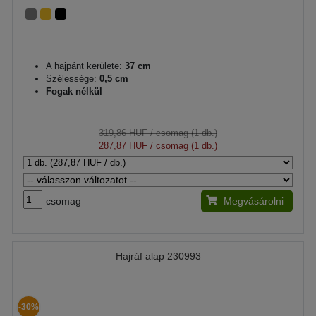
A hajpánt kerülete:
37 cm
Szélessége:
0,5 cm
Fogak nélkül
319,86 HUF
/ csomag (1 db.)
287,87 HUF
/ csomag (1 db.)
csomag
Megvásárolni
Hajráf alap 230993
-30%