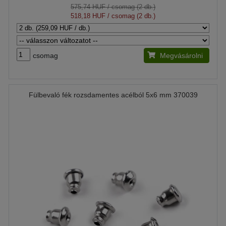
575,74 HUF
/ csomag (2 db.)
518,18 HUF
/ csomag (2 db.)
csomag
Megvásárolni
Fülbevaló fék rozsdamentes acélból 5x6 mm 370039