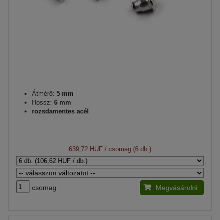
Átmérő:
5 mm
Hossz:
6 mm
rozsdamentes acél
639,72 HUF
/ csomag (6 db.)
csomag
Megvásárolni