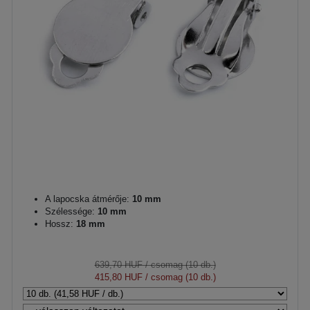
A lapocska átmérője:
10 mm
Szélessége:
10 mm
Hossz:
18 mm
639,70 HUF
/ csomag (10 db.)
415,80 HUF
/ csomag (10 db.)