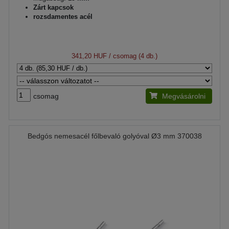
Zárt kapcsok
rozsdamentes acél
341,20 HUF
/ csomag (4 db.)
csomag
Megvásárolni
Bedgós nemesacél főlbevaló golyóval Ø3 mm 370038