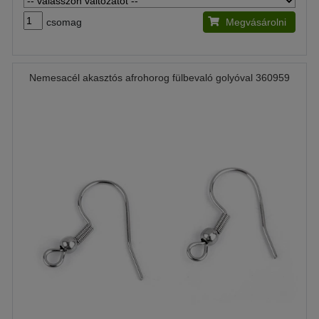
csomag
Megvásárolni
Nemesacél akasztós afrohorog fülbevaló golyóval 360959