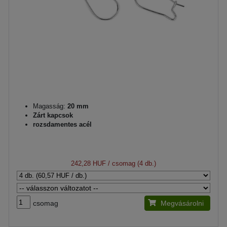
Magasság:
20 mm
Zárt kapcsok
rozsdamentes acél
242,28 HUF
/ csomag (4 db.)
csomag
Megvásárolni