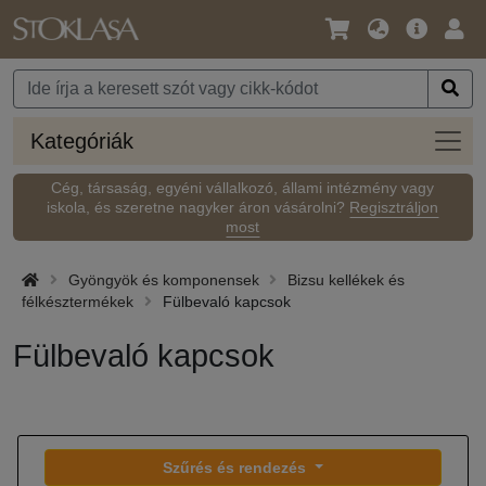
Nyelv
Fő
Beje
/
ajánlat
Pénznem
Kateg
Kategóriák
Cég, társaság, egyéni vállalkozó, állami intézmény vagy
iskola, és szeretne nagyker áron vásárolni?
Regisztráljon
most
Gyöngyök és komponensek
Bizsu kellékek és
félkésztermékek
Fülbevaló kapcsok
Fülbevaló kapcsok
Szűrés és rendezés