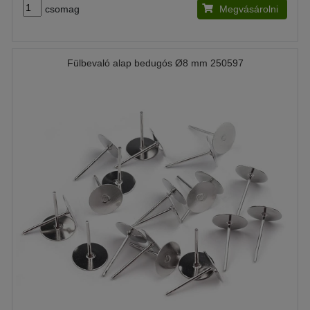
csomag
Megvásárolni
Fülbevaló alap bedugós Ø8 mm 250597