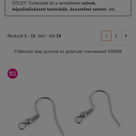
ÖTLET: Tüntessék fel a termékeket
színek,
képzőművészeti technikák, összetétel szerint
, stb.
Ábrázolt
1 -
12
-ból / -ből
19
1
2
Fülbevaló alap gumival és golyóvak rnemesacél 330606