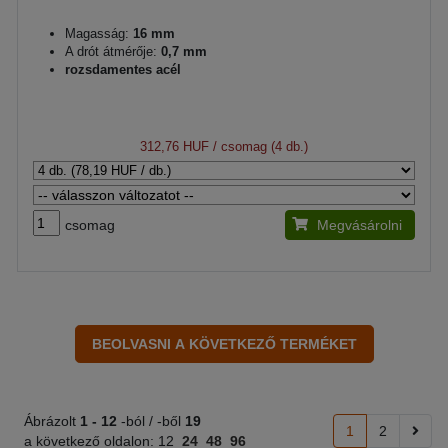
Magasság:
16 mm
A drót átmérője:
0,7 mm
rozsdamentes acél
312,76 HUF
/ csomag (4 db.)
csomag
Megvásárolni
Ábrázolt
1 -
12
-ból / -ből
19
1
2
a következő oldalon:
12
24
48
96