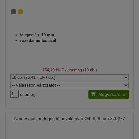
Magasság:
19 mm
rozsdamentes acél
764,10 HUF
/ csomag (10 db.)
csomag
Megvásárolni
Nemesacél bedugós fülbevaló alap Ø4; 6; 8 mm 370277