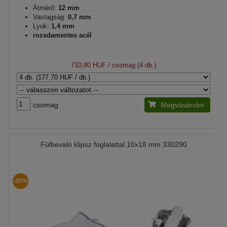
Átmérő:
12 mm
Vastagság:
0,7 mm
Lyuk:
1,4 mm
rozsdamentes acél
710,80 HUF
/ csomag (4 db.)
csomag
Megvásárolni
Fülbevaló klipsz foglalattal 10x18 mm 330290
-35%