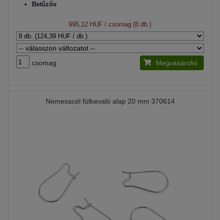
Betűzős
995,12 HUF
/ csomag (8 db.)
csomag
Megvásárolni
Nemesacél fülbevaló alap 20 mm 370614