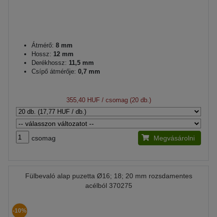
Átmérő:
8 mm
Hossz:
12 mm
Derékhossz:
11,5 mm
Csípő átmérője:
0,7 mm
355,40 HUF
/ csomag (20 db.)
csomag
Megvásárolni
Fülbevaló alap puzetta Ø16; 18; 20 mm rozsdamentes
acélból 370275
-10%