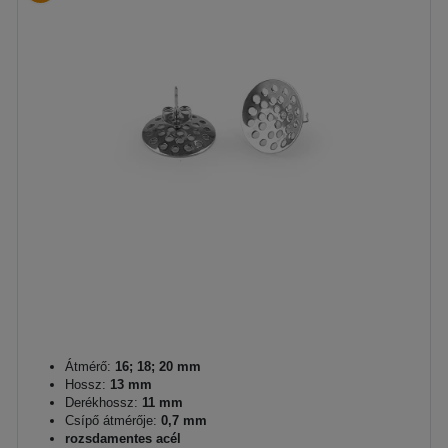
Átmérő:
16; 18; 20 mm
Hossz:
13 mm
Derékhossz:
11 mm
Csípő átmérője:
0,7 mm
rozsdamentes acél