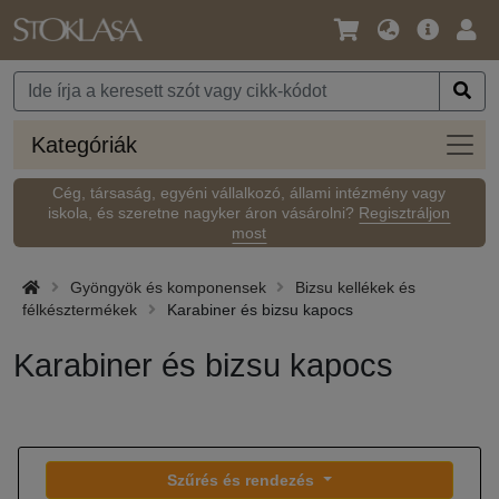
Nyelv
Fő
Beje
/
ajánlat
Pénznem
Kateg
Kategóriák
Cég, társaság, egyéni vállalkozó, állami intézmény vagy
iskola, és szeretne nagyker áron vásárolni?
Regisztráljon
most
Gyöngyök és komponensek
Bizsu kellékek és
félkésztermékek
Karabiner és bizsu kapocs
Karabiner és bizsu kapocs
Szűrés és rendezés