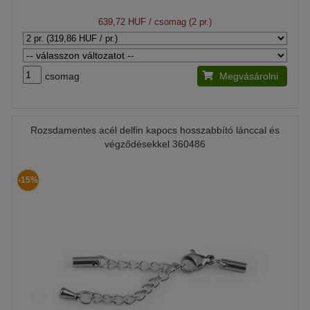
639,72 HUF
/ csomag (2 pr.)
csomag
Megvásárolni
Rozsdamentes acél delfin kapocs hosszabbító lánccal és
végződésekkel 360486
-15%