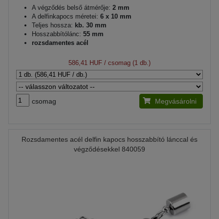
A végződés belső átmérője:
2 mm
A delfinkapocs méretei:
6 x 10 mm
Teljes hossza:
kb. 30 mm
Hosszabbítólánc:
55 mm
rozsdamentes acél
586,41 HUF
/ csomag (1 db.)
csomag
Megvásárolni
Rozsdamentes acél delfin kapocs hosszabbító lánccal és
végződésekkel 840059