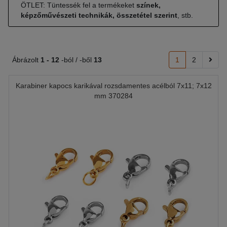
ÖTLET: Tüntessék fel a termékeket
színek,
képzőművészeti technikák, összetétel szerint
, stb.
Ábrázolt
1 -
12
-ból / -ből
13
1
2
Karabiner kapocs karikával rozsdamentes acélból 7x11; 7x12
mm 370284