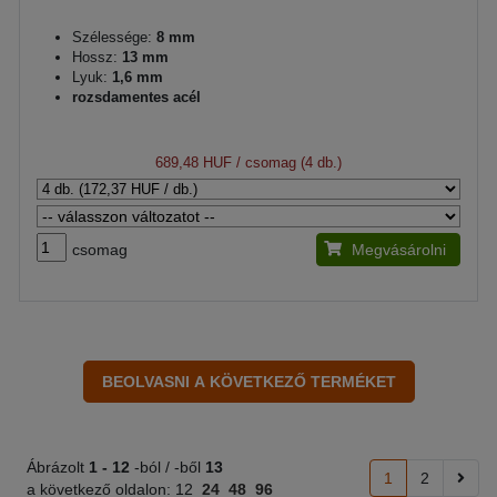
Szélessége:
8 mm
Hossz:
13 mm
Lyuk:
1,6 mm
rozsdamentes acél
689,48 HUF
/ csomag (4 db.)
csomag
Megvásárolni
Ábrázolt
1 -
12
-ból / -ből
13
1
2
a következő oldalon:
12
24
48
96