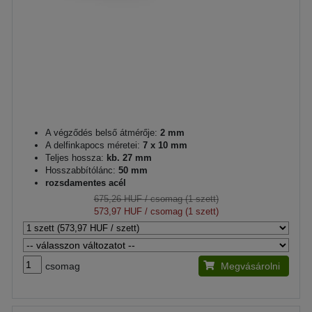
A végződés belső átmérője:
2 mm
A delfinkapocs méretei:
7 x 10 mm
Teljes hossza:
kb. 27 mm
Hosszabbítólánc:
50 mm
rozsdamentes acél
675,26 HUF
/ csomag (1 szett)
573,97 HUF
/ csomag (1 szett)
csomag
Megvásárolni