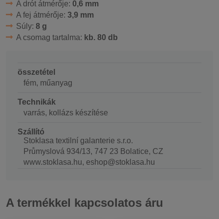
A drót átmérője:
0,6 mm
A fej átmérője:
3,9 mm
Súly:
8 g
A csomag tartalma:
kb. 80 db
összetétel
fém, műanyag
Technikák
varrás, kollázs készítése
Szállító
Stoklasa textilní galanterie s.r.o.
Průmyslová 934/13, 747 23 Bolatice, CZ
www.stoklasa.hu, eshop@stoklasa.hu
A termékkel kapcsolatos áru