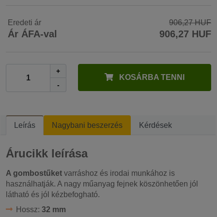
Eredeti ár
906,27 HUF
Ár ÁFA-val
906,27 HUF
+
KOSÁRBA TENNI
-
Leírás
Nagybani beszerzés
Kérdések
Árucikk leírása
A gombostűket
varráshoz és irodai munkához is
használhatják. A nagy műanyag fejnek köszönhetően jól
látható és jól kézbefogható.
Hossz:
32 mm