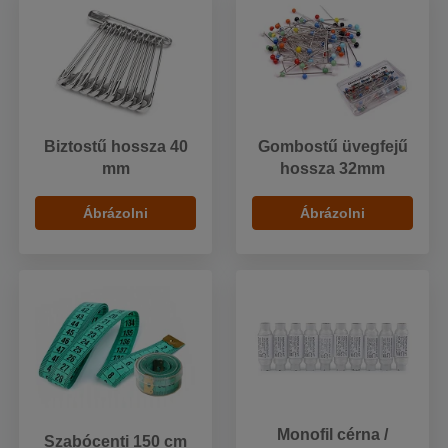
Biztostű hossza 40
Gombostű üvegfejű
mm
hossza 32mm
Ábrázolni
Ábrázolni
Monofil cérna /
Szabócenti 150 cm