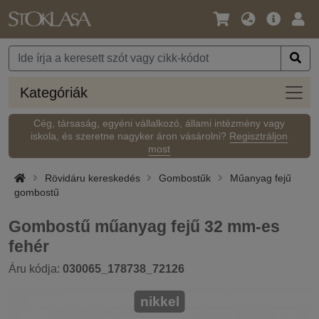
Nyelv
Fő
Beje
/
ajánlat
Pénznem
Kateg
Kategóriák
Cég, társaság, egyéni vállalkozó, állami intézmény vagy
iskola, és szeretne nagyker áron vásárolni?
Regisztráljon
most
Rövidáru kereskedés
Gombostűk
Műanyag fejű
gombostű
Gombostű műanyag fejű 32 mm-es
fehér
Áru kódja:
030065_178738_72126
nikkel