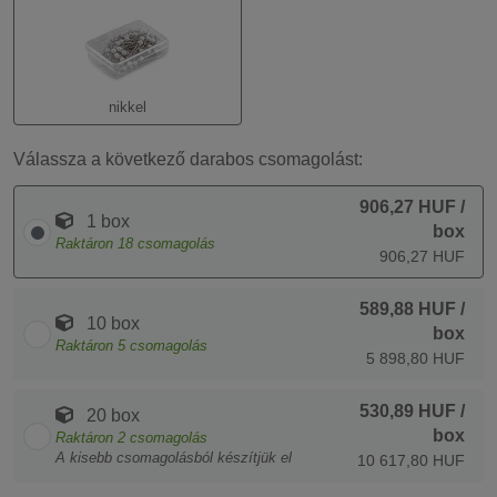
nikkel
Válassza a következő darabos csomagolást:
906,27 HUF
/
1 box
box
Raktáron
18
csomagolás
906,27 HUF
589,88 HUF
/
10 box
box
Raktáron
5
csomagolás
5 898,80 HUF
530,89 HUF
/
20 box
box
Raktáron
2
csomagolás
A kisebb csomagolásból készítjük el
10 617,80 HUF