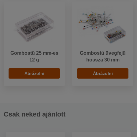
Gombostű 25 mm-es
Gombostű üvegfejű
12 g
hossza 30 mm
Ábrázolni
Ábrázolni
Csak neked ajánlott