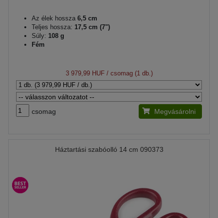
Az élek hossza
6,5 cm
Teljes hossza:
17,5 cm (7")
Súly:
108 g
Fém
3 979,99 HUF
/ csomag (1 db.)
csomag
Megvásárolni
Háztartási szabóolló 14 cm 090373