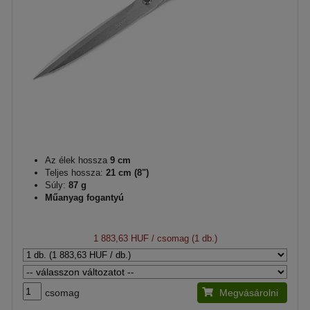
Az élek hossza
9 cm
Teljes hossza:
21 cm (8")
Súly:
87 g
Műanyag fogantyú
1 883,63 HUF
/ csomag (1 db.)
csomag
Megvásárolni