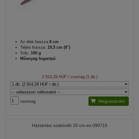
Az élek hossza
8 cm
Teljes hossza:
19,5 cm (8")
Súly:
100 g
Műanyag fogantyú
2 914,29 HUF
/ csomag (1 db.)
csomag
Megvásárolni
Háztartási szabóolló 20 cm-es 090715