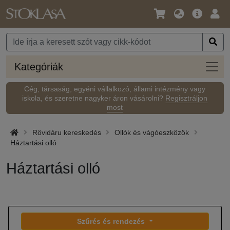
Nyelv
Fő
Beje
/
ajánlat
Pénznem
Kateg
Kategóriák
Cég, társaság, egyéni vállalkozó, állami intézmény vagy
iskola, és szeretne nagyker áron vásárolni?
Regisztráljon
most
Rövidáru kereskedés
Ollók és vágóeszközök
Háztartási olló
Háztartási olló
Szűrés és rendezés