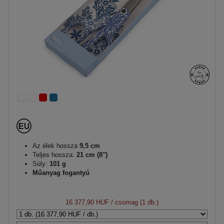
Az élek hossza
9,5 cm
Teljes hossza:
21 cm (8")
Súly:
101 g
Műanyag fogantyú
16 377,90 HUF
/ csomag (1 db.)