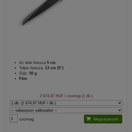
Az élek hossza
5 cm
Teljes hossza:
13 cm (5")
Súly:
50 g
Fém
2 674,97 HUF
/ csomag (1 db.)
csomag
Megvásárolni