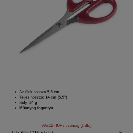
Az élek hossza
5,5 cm
Teljes hossza:
14 cm (5,5")
Súly:
34 g
Műanyag fogantyú
995,12 HUF
/ csomag (1 db.)