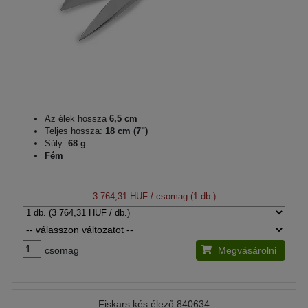
Az élek hossza
6,5 cm
Teljes hossza:
18 cm (7")
Súly:
68 g
Fém
3 764,31 HUF
/ csomag (1 db.)
csomag
Megvásárolni
Fiskars kés élező 840634