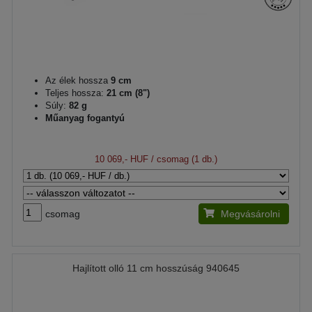
Az élek hossza
9 cm
Teljes hossza:
21 cm (8")
Súly:
82 g
Műanyag fogantyú
10 069,- HUF
/ csomag (1 db.)
csomag
Megvásárolni
Hajlított olló 11 cm hosszúság 940645