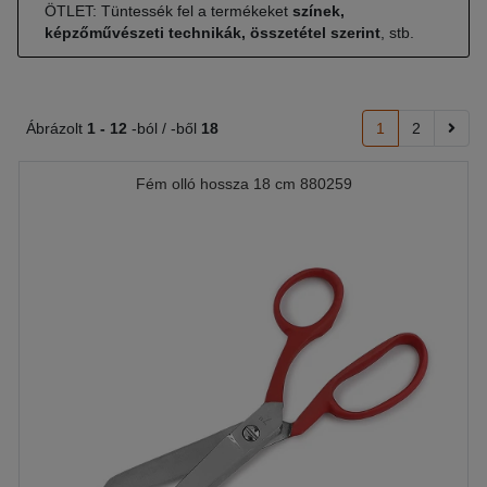
ÖTLET: Tüntessék fel a termékeket
színek,
képzőművészeti technikák, összetétel szerint
, stb.
Ábrázolt
1 -
12
-ból / -ből
18
1
2
Fém olló hossza 18 cm 880259