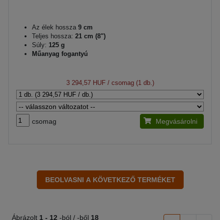
Az élek hossza
9 cm
Teljes hossza:
21 cm (8")
Súly:
125 g
Műanyag fogantyú
3 294,57 HUF
/ csomag (1 db.)
csomag
Megvásárolni
Ábrázolt
1 -
12
-ból / -ből
18