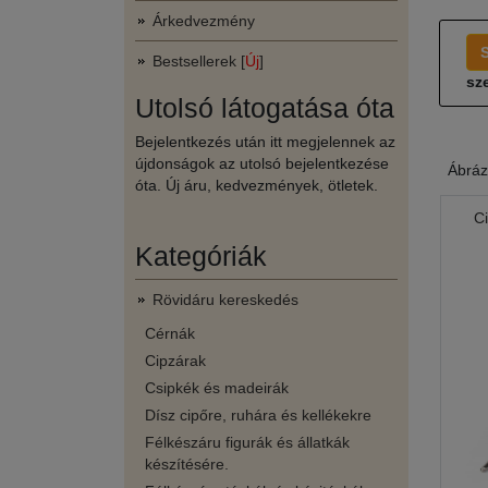
Árkedvezmény
Bestsellerek [
Új
]
sze
Utolsó látogatása óta
Bejelentkezés után itt megjelennek az
újdonságok az utolsó bejelentkezése
Ábráz
óta. Új áru, kedvezmények, ötletek.
C
Kategóriák
Rövidáru kereskedés
Cérnák
Cipzárak
Csipkék és madeirák
Dísz cipőre, ruhára és kellékekre
Félkészáru figurák és állatkák
készítésére.