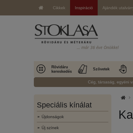
Cikkek
Inspiráció
Ajándék utalván
… már 36 éve Önökkel
Rövidáru
Szövetek
kereskedés
Cég, társaság, egyéni v
Speciális kínálat
Ka
Újdonságok
Új színek