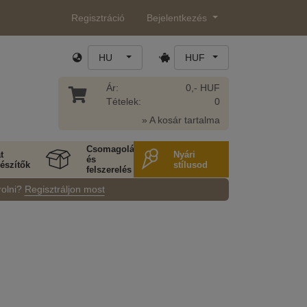
Regisztráció
Bejelentkezés
HU
HUF
Ár:
0,- HUF
Tételek:
0
» A kosár tartalma
Csomagolás
t
Nyári
és
észítők
stílusod
felszerelés
rolni?
Regisztráljon most