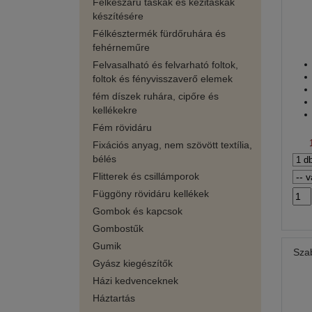
Félkészáru táskák és kézitáskák
készítésére
Félkésztermék fürdőruhára és
fehérneműre
Felvasalható és felvarható foltok,
foltok és fényvisszaverő elemek
fém díszek ruhára, cipőre és
kellékekre
Fém rövidáru
Fixációs anyag, nem szövött textília,
bélés
Flitterek és csillámporok
Függöny rövidáru kellékek
Gombok és kapcsok
Gombostűk
Gumik
Sza
Gyász kiegészítők
Házi kedvenceknek
Háztartás