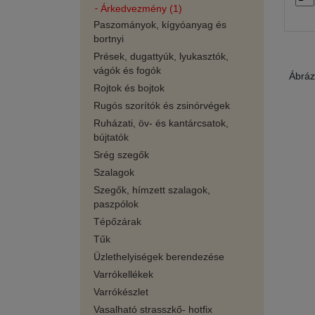
Árkedvezmény (1)
Paszományok, kígyóanyag és
bortnyi
Prések, dugattyúk, lyukasztók,
vágók és fogók
Ábráz
Rojtok és bojtok
Rugós szorítók és zsinórvégek
Ruházati, öv- és kantárcsatok,
bújtatók
Srég szegők
Szalagok
Szegők, hímzett szalagok,
paszpólok
Tépőzárak
Tűk
Üzlethelyiségek berendezése
Varrókellékek
Varrókészlet
Vasalható strasszkő- hotfix