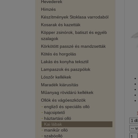
Hevederek
Hímzés
Készítmények Stoklasa varrodaból
Kosarak és kazetták
Köpper zsinórok, batiszt és egyéb
szalagok
Körkötött passzé és mandzsetták
Kötés és horgolás
Lakás és konyha teksztil
Lampaszok és paszpólok
Lószőr kellékek
Maradék kiárusítás
Műanyag rövidárú kellékek
Ollók és vágóeszközök
engliző és speciális olló
hajcsiptető
háztartási olló
Kai lábak
manikűr olló
szabóolló