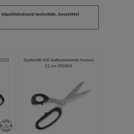
, képzőművészeti technikák, összetétel
50213
Szabóolló KAI balkezeseknek hossza
21 cm 050364