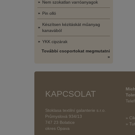
Nem szokatlan varróanyagok
Pin olló
Készítsen kézitáskát műanyag
kanavából
YKK cipzárak
További csoportokat megmutatni
»
Mich
KAPCSOLAT
Tol
Tele
Stoklasa textilní galanterie s.r.o.
Průmyslová 934/13
» Ci
747 23 Bolatice
» Tut
okres Opava