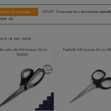
ÖTLET: Tüntessék fel a termékeket
színek
Szűrés és rendezés
rint
, stb.
olt
1 -
6
-ból / -ből
6
ikk cakk olló KAI hossza 23 cm
Fejtőolló KAI hossza 10 cm 0
750292