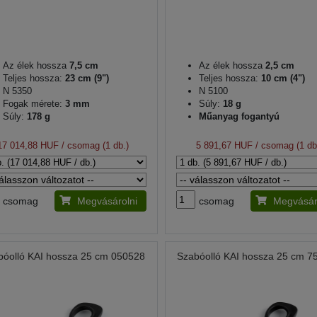
Az élek hossza
7,5 cm
Az élek hossza
2,5 cm
Teljes hossza:
23 cm (9")
Teljes hossza:
10 cm (4")
N 5350
N 5100
Fogak mérete:
3 mm
Súly:
18 g
Súly:
178 g
Műanyag fogantyú
17 014,88 HUF
/ csomag (1 db.)
5 891,67 HUF
/ csomag (1 db
csomag
Megvásárolni
csomag
Megvásár
bóolló KAI hossza 25 cm 050528
Szabóolló KAI hossza 25 cm 7