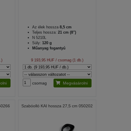
Az élek hossza
8,5 cm
Teljes hossza:
21 cm (8")
N 5210L
Súly:
120 g
Műanyag fogantyú
.)
9 193,95 HUF
/ csomag (1 db.)
olni
csomag
Megvásárolni
50266
Szabóolló KAI hossza 27,5 cm 050202