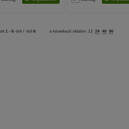
olt
1 -
6
-ból / -ből
6
a következő oldalon:
12
24
48
96