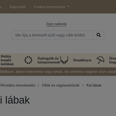
y
Kapcsolat
Fontos információk
Írjon nekünk
Hobby
Gyöngyök és
Diva
kreatív
Divatékszer
komponensek
kieg
kellékek
állalkozó, állami intézmény vagy iskola, és szeretne nagyker áron vásá
Rövidáru kereskedés
Ollók és vágóeszközök
Kai lábak
i lábak