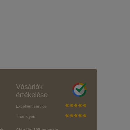
Vásárlók
értékelése
Excellent service
Thank you.
Aktuális 159 recenzió
ak