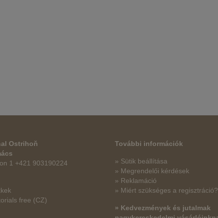
al Ostrihoň
További információk
mács
» Sütik beállítása
fon 1 +421 903190224
» Megrendelői kérdések
» Reklamáció
kkek
» Miért szükséges a regisztráció?
orials free
(CZ)
» Kedvezmények és jutalmak
nagykereskedelmi vásárlóinkn