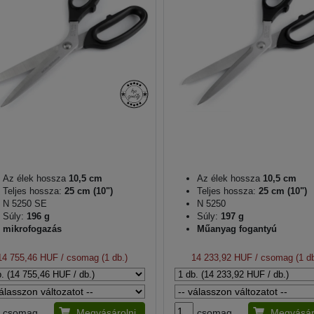
Az élek hossza
10,5 cm
Az élek hossza
10,5 cm
Teljes hossza:
25 cm (10")
Teljes hossza:
25 cm (10")
N 5250 SE
N 5250
Súly:
196 g
Súly:
197 g
mikrofogazás
Műanyag fogantyú
14 755,46 HUF
/ csomag (1 db.)
14 233,92 HUF
/ csomag (1 db
csomag
Megvásárolni
csomag
Megvásár