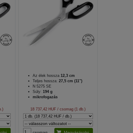
Az élek hossza
12,3 cm
Teljes hossza:
27,5 cm (11")
N 5275 SE
Súly:
194 g
mikrofogazás
.)
18 737,42 HUF
/ csomag (1 db.)
olni
csomag
Megvásárolni