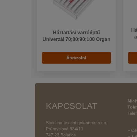
Há
Háztartási varróéptű
a
Univerzál 70;80;90;100 Organ
Ábrázolni
Mich
KAPCSOLAT
Tol
Tele
Stoklasa textilní galanterie s.r.o.
Průmyslová 934/13
» Ci
747 23 Bolatice
» Tut