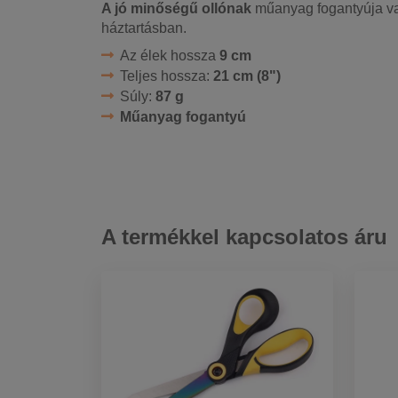
A jó minőségű ollónak
műanyag fogantyúja va
háztartásban.
Az élek hossza
9 cm
Teljes hossza:
21 cm (8")
Súly:
87 g
Műanyag fogantyú
A termékkel kapcsolatos áru