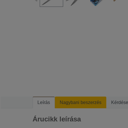
Leírás
Nagybani beszerzés
Kérdés
Árucikk leírása