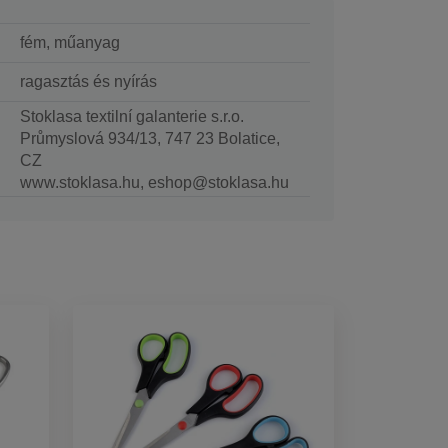
fém, műanyag
ragasztás és nyírás
Stoklasa textilní galanterie s.r.o.
Průmyslová 934/13, 747 23 Bolatice,
CZ
www.stoklasa.hu, eshop@stoklasa.hu