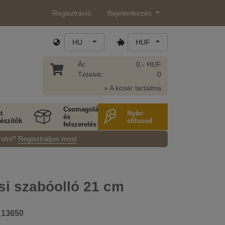
Regisztráció
Bejelentkezés
HU
HUF
Ár:
0,- HUF
Tételek:
0
» A kosár tartalma
Csomagolás
t
Nyári
és
észítők
stílusod
felszerelés
rolni?
Regisztráljon most
si szabóolló 21 cm
_13650