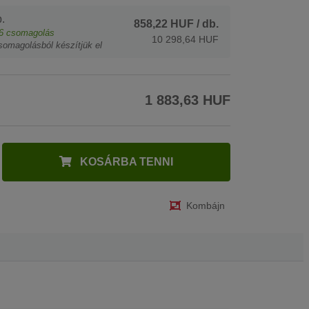
.
858,22 HUF
/ db.
6
csomagolás
10 298,64 HUF
somagolásból készítjük el
1 883,63 HUF
KOSÁRBA TENNI
Kombájn