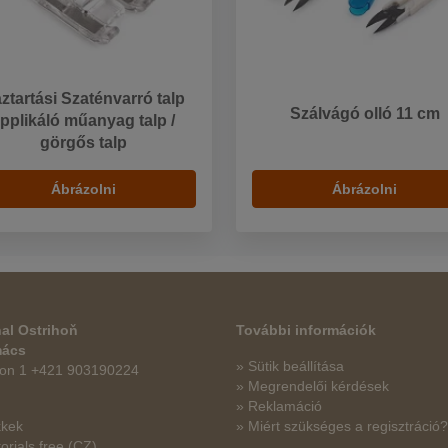
ztartási Szaténvarró talp
Szálvágó olló 11 cm
pplikáló műanyag talp /
görgős talp
Ábrázolni
Ábrázolni
al Ostrihoň
További információk
mács
» Sütik beállítása
fon 1 +421 903190224
» Megrendelői kérdések
» Reklamáció
kkek
» Miért szükséges a regisztráció?
orials free
(CZ)