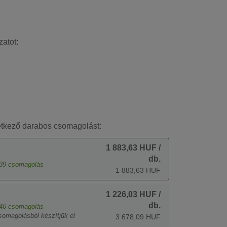
zatot:
etkező darabos csomagolást:
1 883,63 HUF
/
db.
39
csomagolás
1 883,63 HUF
1 226,03 HUF
/
db.
46
csomagolás
somagolásból készítjük el
3 678,09 HUF