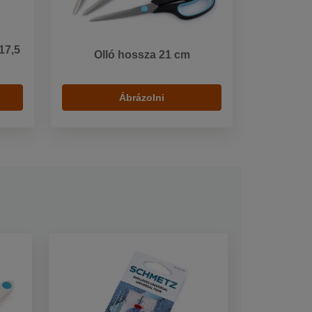
17,5
Olló hossza 21 cm
Ábrázolni