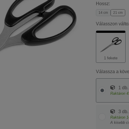
Hossz:
14 cm
21 cm
Válasszon válto
1 fekete
Válassza a köv
1 db.
Raktáron
4
3 db.
Raktáron
1
A kisebb c