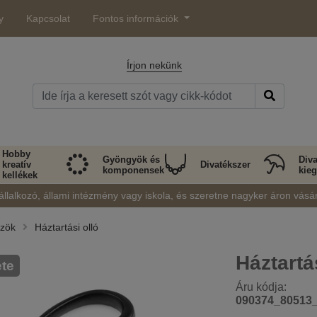
y
Kapcsolat
Fontos információk
Írjon nekünk
Hobby
Gyöngyök és
Diva
kreatív
Divatékszer
komponensek
kieg
kellékek
állalkozó, állami intézmény vagy iskola, és szeretne nagyker áron vásá
özök
Háztartási olló
Háztartá
ete
Áru kódja:
090374_80513