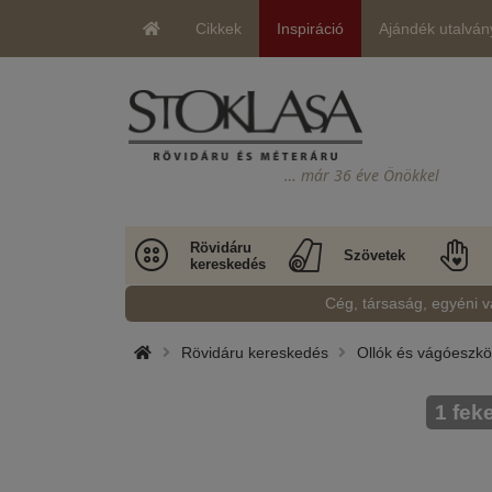
Cikkek
Inspiráció
Ajándék utalván
… már 36 éve Önökkel
Rövidáru
Szövetek
kereskedés
Cég, társaság, egyéni v
Rövidáru kereskedés
Ollók és vágóeszk
1 fek