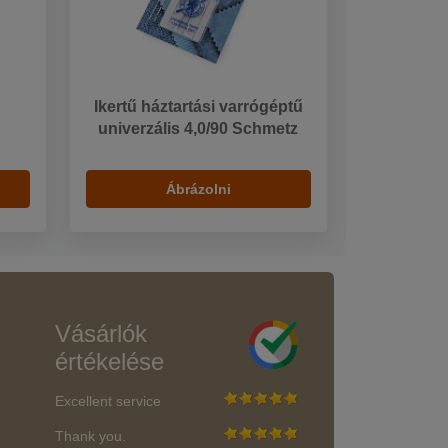
Ikertű háztartási varrógéptű
univerzális 4,0/90 Schmetz
Ábrázolni
Vásárlók
értékelése
Excellent service
Thank you.