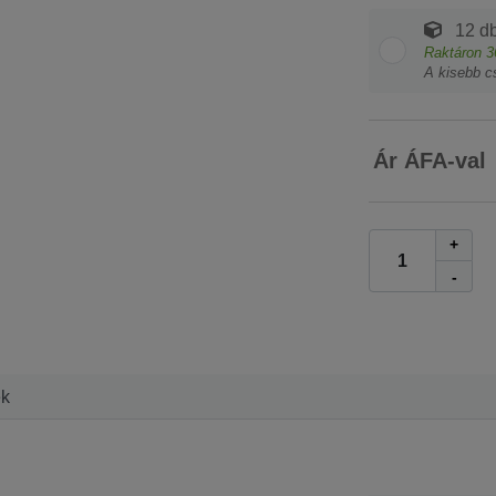
12 db
Raktáron
3
A kisebb c
Ár ÁFA-val
+
-
ek